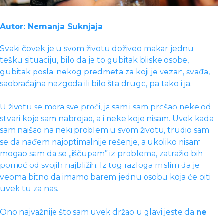
Autor: Nemanja Suknjaja
Svaki čovek je u svom životu doživeo makar jednu
tešku situaciju, bilo da je to gubitak bliske osobe,
gubitak posla, nekog predmeta za koji je vezan, svađa,
saobraćajna nezgoda ili bilo šta drugo, pa tako i ja.
U životu se mora sve proći, ja sam i sam prošao neke od
stvari koje sam nabrojao, a i neke koje nisam. Uvek kada
sam naišao na neki problem u svom životu, trudio sam
se da nađem najoptimalnije rešenje, a ukoliko nisam
mogao sam da se „iščupam” iz problema, zatražio bih
pomoć od svojih najbližih. Iz tog razloga mislim da je
veoma bitno da imamo barem jednu osobu koja će biti
uvek tu za nas.
Ono najvažnije što sam uvek držao u glavi jeste da
ne