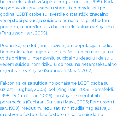
heteroseksualnih vršnjaka (Fergusson i sar., 1999). Kada
su ponovo intervjuisane u starosti od dvadeset i pet
godina, LGBT osobe su izvestile o statistički značajno
većoj stopi pokušaja suicida u odnosu na prethodnu
procenu, u poređenju sa heteroseksualnim vršnjacima
(Fergusson i sar., 2005).
Podaci koji su dobijeni istraživanjem populacije mladića
homoseksualne orijentacije u našoj sredini ukazuju na
to da oni imaju intenzivniju suicidalnu ideaciju i da su u
većem suicidalnom riziku u odnosu na heteroseksualno
orijentisane vršnjake (Srdanović-Maraš, 2012).
Faktori rizika za suicidalno ponašanje LGBT osoba su
uzrast (Hughes, 2003), pol (King i sar., 2008; Remafeldi,
1998; DeGraaf i sar., 2006) i postojanje mentalnih
poremećaja (Cochran, Sulivan i Mays, 2003; Fergusson i
sar., 1999). Međutim, rezultati svih studija naglašavaju
društvene faktore kao faktore rizika za suicidalno