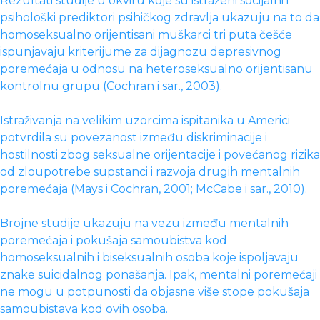
Rezultati studije u okviru koje su istraženi socijalni i
psihološki prediktori psihičkog zdravlja ukazuju na to da
homoseksualno orijentisani muškarci tri puta češće
ispunjavaju kriterijume za dijagnozu depresivnog
poremećaja u odnosu na heteroseksualno orijentisanu
kontrolnu grupu (Cochran i sar., 2003).
Istraživanja na velikim uzorcima ispitanika u Americi
potvrdila su povezanost između diskriminacije i
hostilnosti zbog seksualne orijentacije i povećanog rizika
od zloupotrebe supstanci i razvoja drugih mentalnih
poremećaja (Mays i Cochran, 2001; McCabe i sar., 2010).
Brojne studije ukazuju na vezu između mentalnih
poremećaja i pokušaja samoubistva kod
homoseksualnih i biseksualnih osoba koje ispoljavaju
znake suicidalnog ponašanja. Ipak, mentalni poremećaji
ne mogu u potpunosti da objasne više stope pokušaja
samoubistava kod ovih osoba.