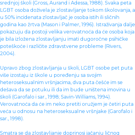
srednjoj školi (Gross, Aurand i Adessa, 1988). Svaka peta
LGBT osoba doživela je zlostavljanje tokom školovanja, a
u 50% incidenata zlostavljač je osoba istih ili sličnih
godina kao žrtva (Mason i Palmer, 1996). Istraživanja dalje
pokazuju da postoji velika verovatnoća da će osoba koja
je bila izložena zlostavljanju imati dugoročne psihičke
poteškoće i različite zdravstvene probleme (Rivers,
2004).
Upravo zbog zlostavljanja u školi, LGBT osobe pet puta
više izostaju iz škole u poređenju sa svojim
heteroseksualnim vršnjacima, dva puta češće im se
dešava da se potuku ili da im bude uništena imovina u
školi (Garofalo i sar., 1998; Savin-Williams, 1994).
Verovatnoća da će im neko pretiti oružjem je četiri puta
veća u odnosu na heteroseksualne vršnjake (Garofalo i
sar., 1998).
Smatra se da zlostavljanje doprinosi jačanju ličnog