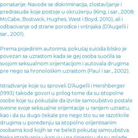
ponašanje. Navode se diskriminacija, zlostavljanje i
predrasude koje postoje u okruženju (King, i sar., 2008;
McCabe, Bostwick, Hughes, West i Boyd, 2010), ali i
odbacivanje od strane porodice i vršnjaka (D’Augelli i
sar., 2001).
Prema pojedinim autorima, pokušaj suicida blisko je
povezan sa uzrastom kada se gej osoba suočila sa
svojom seksualnom orijentacijom i autovala drugima
pre nego sa hronološkim uzrastom (Paul i sar., 2002).
Istraživanje koje su sproveli D’Augelli i Hershberger
(1993) takođe govori u prilog tome da su istopolne
osobe koje su pokušale da izvrše samoubistvo postale
svesne svoje seksualne orijentacije u ranijem uzrastu,
kao i da su dugo čekale pre nego što su se razotkrile
drugima u poređenju sa istopolno orijentisanim
osobama kod kojih se ne beleži pokušaj samoubistva.
Neka istraživanja ukazuju i na činjenicu da su mlađe