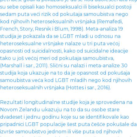
su sebe opisali kao homoseksualci ili biseksualci postoji
sedam puta veći rizik od pokušaja samoubistva nego
kod njihovih heteroseksualnih vršnjaka (Remafedi,
French, Story, Resnik i Blum, 1998). Meta-analiza 19
studija je pokazala da se LGBT mladi u odnosu na
heteroseksualne vršnjake nalaze u tri puta većoj
opasnosti od suicidalnosti, kako od suicidalne ideacije
tako u još većoj meri od pokušaja samoubistva,
(Marshall i sar., 2011). Slični su nalazi i meta-analize 30
studija koja ukazuje na to da je opasnost od pokušaja
samoubistva veća kod LGBT mladih nego kod njihovih
heteroseksualnih vršnjaka (Hottes i sar., 2016).
Rezultati longitudinalne studije koja je sprovedena na
Novom Zelandu ukazuju na to da su osobe stare
dvadeset i jednu godinu koje su se identifikovale kao
pripadnici LGBT populacije šest puta češće pokušale da
izvrše samoubistvo jednom ili više puta od njihovih