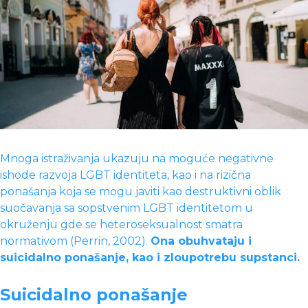
Mnoga istraživanja ukazuju na moguće negativne
ishode razvoja LGBT identiteta, kao i na rizična
ponašanja koja se mogu javiti kao destruktivni oblik
suočavanja sa sopstvenim LGBT identitetom u
okruženju gde se heteroseksualnost smatra
normativom (Perrin, 2002).
Ona obuhvataju i
suicidalno ponašanje, kao i zloupotrebu supstanci.
Suicidalno ponašanje