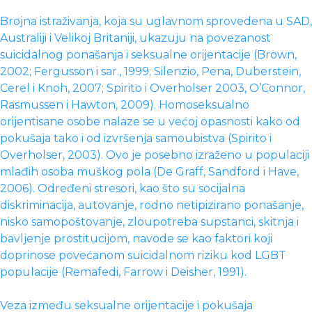
Brojna istraživanja, koja su uglavnom sprovedena u SAD,
Australiji i Velikoj Britaniji, ukazuju na povezanost
suicidalnog ponašanja i seksualne orijentacije (Brown,
2002; Fergusson i sar., 1999; Silenzio, Pena, Duberstein,
Cerel i Knoh, 2007; Spirito i Overholser 2003, O’Connor,
Rasmussen i Hawton, 2009). Homoseksualno
orijentisane osobe nalaze se u većoj opasnosti kako od
pokušaja tako i od izvršenja samoubistva (Spirito i
Overholser, 2003). Ovo je posebno izraženo u populaciji
mlađih osoba muškog pola (De Graff, Sandford i Have,
2006). Određeni stresori, kao što su socijalna
diskriminacija, autovanje, rodno netipizirano ponašanje,
nisko samopoštovanje, zloupotreba supstanci, skitnja i
bavljenje prostitucijom, navode se kao faktori koji
doprinose povećanom suicidalnom riziku kod LGBT
populacije (Remafedi, Farrow i Deisher, 1991).
Veza između seksualne orijentacije i pokušaja