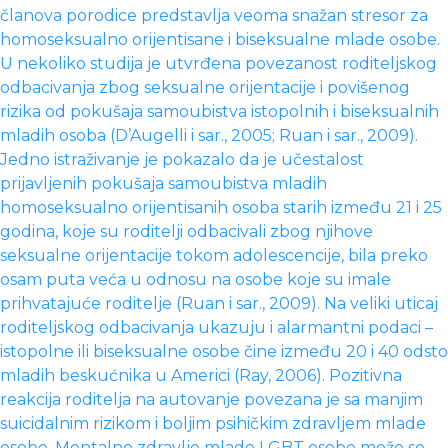
članova porodice predstavlja veoma snažan stresor za
homoseksualno orijentisane i biseksualne mlade osobe.
U nekoliko studija je utvrđena povezanost roditeljskog
odbacivanja zbog seksualne orijentacije i povišenog
rizika od pokušaja samoubistva istopolnih i biseksualnih
mladih osoba (D’Augelli i sar., 2005; Ruan i sar., 2009).
Jedno istraživanje je pokazalo da je učestalost
prijavljenih pokušaja samoubistva mladih
homoseksualno orijentisanih osoba starih između 21 i 25
godina, koje su roditelji odbacivali zbog njihove
seksualne orijentacije tokom adolescencije, bila preko
osam puta veća u odnosu na osobe koje su imale
prihvatajuće roditelje (Ruan i sar., 2009). Na veliki uticaj
roditeljskog odbacivanja ukazuju i alarmantni podaci –
istopolne ili biseksualne osobe čine između 20 i 40 odsto
mladih beskućnika u Americi (Ray, 2006). Pozitivna
reakcija roditelja na autovanje povezana je sa manjim
suicidalnim rizikom i boljim psihičkim zdravljem mlade
osobe. Mentalno zdravlje mlade LGBT osobe može se