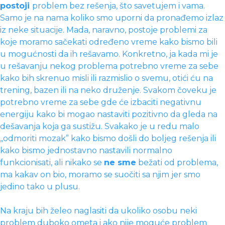
postoji
problem bez rešenja, što savetujem i vama.
Samo je na nama koliko smo uporni da pronađemo izlaz
iz neke situacije. Mada, naravno, postoje problemi za
koje moramo sačekati određeno vreme kako bismo bili
u mogućnosti da ih rešavamo. Konkretno, ja kada mi je
u rešavanju nekog problema potrebno vreme za sebe
kako bih skrenuo misli ili razmislio o svemu, otići ću na
trening, bazen ili na neko druženje. Svakom čoveku je
potrebno vreme za sebe gde će izbaciti negativnu
energiju kako bi mogao nastaviti pozitivno da gleda na
dešavanja koja ga sustižu. Svakako je u redu malo
„odmoriti mozak” kako bismo došli do boljeg rešenja ili
kako bismo jednostavno nastavili normalno
funkcionisati, ali nikako se
ne sme
bežati od problema,
ma kakav on bio, moramo se suočiti sa njim jer smo
jedino tako u plusu.
Na kraju bih želeo naglasiti da ukoliko osobu neki
problem duboko ometa i ako nije moguće problem