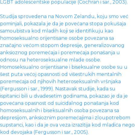
LGBT adolescentske populacije (Cochran i sar., 2003).
Studija sprovedena na Novom Zelandu, koju smo već
pominjali, pokazala je da je povećana stopa pokušaja
samoubistva kod mladih koji se identifikuju kao
homoseksualno orijentisane osobe povezana sa
značajno većom stopom depresije, generalizovanog
anksioznog poremećaja i poremećaja ponašanja u
odnosu na heteroseksualne mlade osobe.
Homoseksualno orijentisane i biseksualne osobe su u
šest puta većoj opasnosti od višestrukih mentalnih
poremećaja od njihovih heteroseksualnih vršnjaka
(Fergusson i sar., 1999). Nastavak studije, kada su
ispitanici bili u dvadesetim godinama, pokazao je da je
povećana opasnost od suicidalnog ponašanja kod
homoseksualnih i biseksualnih osoba povezana sa
depresijom, anksioznim poremećajima i zloupotrebom
supstanci, kao i da je ova veza izrazitija kod mladića nego
kod devojaka (Fergusson i sar., 2005).