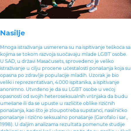
Nasilje
Mnoga istraživanja usmerena su na ispitivanje teškoća sa
kojima se tokom razvoja suočavaju mlade LGBT osobe.
U SAD, u državi Masačusets, sprovedeno je veliko
istraživanje u cilju procene učestalosti ponašanja koja su
opasna po zdravlje populacije mladih. Uzorak je bio
veliki i reprezentativan, 4.000 ispitanika, a ispitivanje
anonimno. Utvrđeno je da su LGBT osobe u većoj
opasnosti od svojih heteroseksualnih vršnjaka da budu
umešane ili da se upuste u različite oblike rizičnih
ponašanja, kao što je zloupotreba supstanci, nasilničko
ponašanje i rizično seksualno ponašanje (Garofalo i sar.,
1998). U daljim analizama rezultata pomenute studije