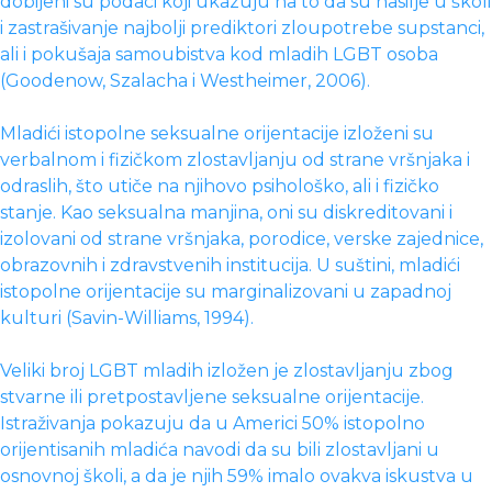
dobijeni su podaci koji ukazuju na to da su nasilje u školi
i zastrašivanje najbolji prediktori zloupotrebe supstanci,
ali i pokušaja samoubistva kod mladih LGBT osoba
(Goodenow, Szalacha i Westheimer, 2006).
Mladići istopolne seksualne orijentacije izloženi su
verbalnom i fizičkom zlostavljanju od strane vršnjaka i
odraslih, što utiče na njihovo psihološko, ali i fizičko
stanje. Kao seksualna manjina, oni su diskreditovani i
izolovani od strane vršnjaka, porodice, verske zajednice,
obrazovnih i zdravstvenih institucija. U suštini, mladići
istopolne orijentacije su marginalizovani u zapadnoj
kulturi (Savin-Williams, 1994).
Veliki broj LGBT mladih izložen je zlostavljanju zbog
stvarne ili pretpostavljene seksualne orijentacije.
Istraživanja pokazuju da u Americi 50% istopolno
orijentisanih mladića navodi da su bili zlostavljani u
osnovnoj školi, a da je njih 59% imalo ovakva iskustva u