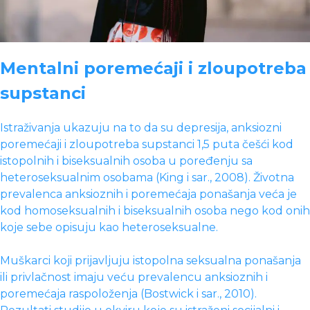
Mentalni poremećaji i zloupotreba
supstanci
Istraživanja ukazuju na to da su depresija, anksiozni
poremećaji i zloupotreba supstanci 1,5 puta češći kod
istopolnih i biseksualnih osoba u poređenju sa
heteroseksualnim osobama (King i sar., 2008). Životna
prevalenca anksioznih i poremećaja ponašanja veća je
kod homoseksualnih i biseksualnih osoba nego kod onih
koje sebe opisuju kao heteroseksualne.
Muškarci koji prijavljuju istopolna seksualna ponašanja
ili privlačnost imaju veću prevalencu anksioznih i
poremećaja raspoloženja (Bostwick i sar., 2010).