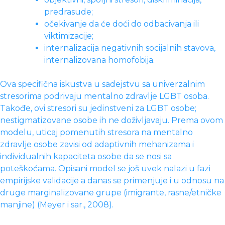
predrasude;
očekivanje da će doći do odbacivanja ili
viktimizacije;
internalizacija negativnih socijalnih stavova,
internalizovana homofobija.
Ova specifična iskustva u sadejstvu sa univerzalnim
stresorima podrivaju mentalno zdravlje LGBT osoba.
Takođe, ovi stresori su jedinstveni za LGBT osobe;
nestigmatizovane osobe ih ne doživljavaju. Prema ovom
modelu, uticaj pomenutih stresora na mentalno
zdravlje osobe zavisi od adaptivnih mehanizama i
individualnih kapaciteta osobe da se nosi sa
poteškoćama. Opisani model se još uvek nalazi u fazi
empirijske validacije a danas se primenjuje i u odnosu na
druge marginalizovane grupe (imigrante, rasne/etničke
manjine) (Meyer i sar., 2008).