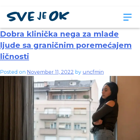
Author:
uncfmin
Dobra klinička nega za mlade
ljude sa graničnim poremećajem
ličnosti
Posted on
November 11, 2022
by
uncfmin