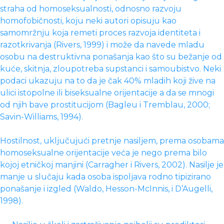
straha od homoseksualnosti, odnosno razvoju
homofobičnosti, koju neki autori opisuju kao
samomržnju koja remeti proces razvoja identiteta i
razotkrivanja (Rivers, 1999) i može da navede mladu
osobu na destruktivna ponašanja kao što su bežanje od
kuće, skitnja, zloupotreba supstanci i samoubistvo. Neki
podaci ukazuju na to da je čak 40% mladih koji žive na
ulici istopolne ili biseksualne orijentacije a da se mnogi
od njih bave prostitucijom (Bagleu i Tremblau, 2000;
Savin-Williams, 1994).
Hostilnost, uključujući pretnje nasiljem, prema osobama
homoseksualne orijentacije veća je nego prema bilo
kojoj etničkoj manjini (Carragher i Rivers, 2002). Nasilje je
manje u slučaju kada osoba ispoljava rodno tipizirano
ponašanje i izgled (Waldo, Hesson-McInnis, i D’Augelli,
1998).