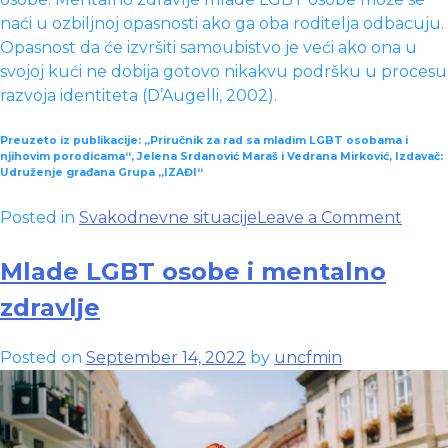
naći u ozbiljnoj opasnosti ako ga oba roditelja odbacuju.
Opasnost da će izvršiti samoubistvo je veći ako ona u
svojoj kući ne dobija gotovo nikakvu podršku u procesu
razvoja identiteta (D’Augelli, 2002).
Preuzeto iz publikacije: „Priručnik za rad sa mladim LGBT osobama i
njihovim porodicama“, Jelena Srdanović Maraš i Vedrana Mirković, Izdavač:
Udruženje građana Grupa „IZAĐI“
on
Posted in
Svakodnevne situacije
Leave a Comment
Mlad
LGBT
Mlade LGBT osobe i mentalno
osob
zdravlje
i
okruž
Posted on
September 14, 2022
by
uncfmin