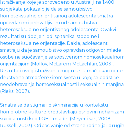
Istraživanje koje je sprovedeno u Australiji na 1.400
subjekata pokazalo je da se samoubistvo
homoseksualno orijentisanog adolescenta smatra
opravdanim i prihvatljivijim od samoubistva
heteroseksualno orijentisanog adolescenta. Ovakvi
rezultati su dobijeni od ispitanika istopolne i
heteroseksualne orijentacije. Dakle, adolescenti
smatraju da je samoubistvo opravdan odgovor mlade
osobe na suočavanje sa sopstvenom homoseksualnom
orijentacijom (Molloy, McLaren i McLachlan, 2003).
Rezultati ovog istraživanja mogu se tumačiti kao odraz
društvene atmosfere širom sveta u kojoj se podstiče
neodobravanje homoseksualnosti i seksualnih manjina
(Rieks, 2007).
Smatra se da stigma i diskriminacija u kontekstu
homofobne kulture predstavljaju osnovni mehanizam
suicidalnosti kod LGBT mladih (Meyer i sar., 2008;
Russell, 2003). Odbacivanje od strane roditelja i drugih