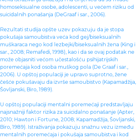
homoseksualne osobe, adolescenti, u većem riziku od
suicidalnih ponašanja (DeGraaf i sar., 2006).
Rezultati studija opšte uzev pokazuju da je stopa
pokušaja samoubistva veća kod gej/biseksualnih
muškaraca nego kod lezbejki/biseksualnih žena (King i
sar., 2008; Remafedi, 1998), kao i da se ovaj podatak ne
može objasniti većom učestalošću psihijatrijskih
poremećaja kod osoba muškog pola (De Graaf i sar.,
2006). U opštoj populaciji je upravo suprotno, žene
češće pokušavaju da izvrše samoubistvo (Kapamadžija,
Šovljanski, Biro, 1989).
U opštoj populaciji mentalni poremećaji predstavljaju
najsnažniji faktor rizika za suicidalno ponašanje (Apter,
2010; Hawton i Fortune, 2008; Kapamadžija, Šovljanski,
Biro, 1989). Istraživanja pokazuju snažnu vezu između
mentalnih poremećaja i pokušaja samoubistva i kod