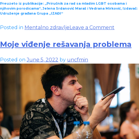
Preuzeto iz publikacije: „Priručnik za rad sa mladim LGBT osobama i
njihovim porodicama“, Jelena Srdanović Maraš i Vedrana Mirković, Izdavač:
Udruženje građana Grupa „IZAĐI“
on
Posted in
Mentalno zdravlje
Leave a Comment
Mlade
LGBT
Moje viđenje rešavanja problema
osobe
i
Posted on
June 5, 2022
by
uncfmin
mentalno
zdravlje