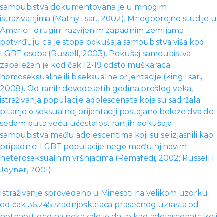
samoubistva dokumentovana je u mnogim
istraživanjima (Mathy i sar., 2002). Mnogobrojne studije u
Americi i drugim razvijenim zapadnim zemljama
potvrđuju da je stopa pokušaja samoubistva viša kod
LGBT osoba (Russell, 2003). Pokušaj samoubistva
zabeležen je kod čak 12-19 odsto muškaraca
homoseksualne ili biseksualne orijentacije (King i sar.,
2008). Od ranih devedesetih godina prošlog veka,
istraživanja populacije adolescenata koja su sadržala
pitanje o seksualnoj orijentaciji postojano beleže dva do
sedam puta veću učestalost ranijih pokušaja
samoubistva među adolescentima koji su se izjasnili kao
pripadnici LGBT populacije nego među njihovim
heteroseksualnim vršnjacima (Remafedi, 2002; Russell i
Joyner, 2001).
Istraživanje sprovedeno u Minesoti na velikom uzorku
od čak 36.245 srednjoškolaca prosečnog uzrasta od
petnaest godina pokazalo je da se kod adolescenata koji