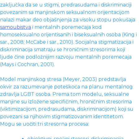
zaključka da se u stigmi, predrasudama i diskriminaciji
povezanim sa manjinskom seksualnom orijentacijom
nalazi makar deo objašnjenja za visoku stopu pokušaja
samoubistva
i mentalnih poremećaja kod
homoseksualno orijentisanih i biseksualnih osoba (King i
sar., 2008; McCabe i sar., 2010). Socijalna stigmatizacija i
diskriminacija smatraju se hroničnim stresorima koji
ljude čine podložnijim razvoju mentalnih poremećaja
(Mays i Cochran, 2001).
Model manjinskog stresa (Meyer, 2003) predstavlja
okvir za razumevanje poteškoća na planu mentalnog
zdravlja LGBT osoba. Prema tom modelu, seksualne
manjine su izložene specifičnim, hroničnim stresorima
(viktimizacijom, predrasudama, diskriminacijom) koji su
povezani sa njihovim stigmatizovanim identitetom.
Mogu se uočiti tri stresorna procesa:
objektivni, spoljni stresori, diskriminacija,