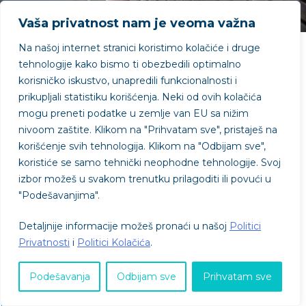
Vaša privatnost nam je veoma važna
Na našoj internet stranici koristimo kolačiće i druge
Autor: Jasmina Miladinović
tehnologije kako bismo ti obezbedili optimalno
korisničko iskustvo, unapredili funkcionalnosti i
Upravo zbog ovog projekta imam priliku da i sada
prikupljali statistiku korišćenja. Neki od ovih kolačića
budem okružena mlađima od sebe, pa se kroz njihove
mogu preneti podatke u zemlje van EU sa nižim
priče i primere lako prisećam sebe iz srednjoškolskog
nivoom zaštite.
Klikom na "
Prihvatam sve"
, pristaješ na
perioda, te otuda i ideja o čemu bih pisala.
korišćenje svih tehnologija. Klikom na "
Odbijam sve"
,
koristiće se samo tehnički neophodne tehnologije. Svoj
Dakle, prisećajući se sebe, svog načina razmišljanja u
izbor možeš u svakom trenutku prilagoditi ili povući u
tom periodu, sa ove tačke gledišta mogu da primetim
"
Podešavanjima"
.
da sam nešto dobro radila iako toga verovatno nisam
bila svesna tada. Želela bih da ukažem na jednu jako
Detaljnije informacije možeš pronaći u našoj
Politici
značajnu stvar za koju verujem da može doprineti
Privatnosti
i
Politici Kolačića
.
zadovoljstvu u velikoj meri i mentalnom blagostanju.
Podešavanja
Odbijam sve
Prihvatam sve
Ističem da
ljubav i briga o sebi i svojim potrebama
utiču na kvalitet naših života. Ovde ne govorim o