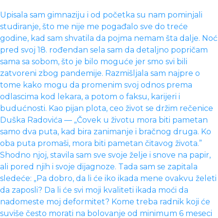
Upisala sam gimnaziju i od početka su nam pominjali
studiranje, što me nije me pogađalo sve do treće
godine, kad sam shvatila da pojma nemam šta dalje. Noć
pred svoj 18. rođendan sela sam da detaljno popričam
sama sa sobom, što je bilo moguće jer smo svi bili
zatvoreni zbog pandemije. Razmišljala sam najpre o
tome kako mogu da promenim svoj odnos prema
odlascima kod lekara, a potom o faksu, karijeri i
budućnosti. Kao pijan plota, ceo život se držim rečenice
Duška Radovića — „Čovek u životu mora biti pametan
samo dva puta, kad bira zanimanje i bračnog druga. Ko
oba puta promaši, mora biti pametan čitavog života.”
Shodno njoj, stavila sam sve svoje želje i snove na papir,
ali pored njih i svoje dijagnoze. Tada sam se zapitala
sledeće: „Pa dobro, da li će iko ikada mene ovakvu želeti
da zaposli? Da li će svi moji kvaliteti ikada moći da
nadomeste moj deformitet? Kome treba radnik koji će
suviše često morati na bolovanje od minimum 6 meseci