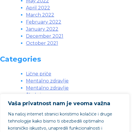
May 2022
April 2022
March 2022
February 2022
January 2022
December 2021
October 2021
Categories
Lične priče
Mentalno zdravlje
Mentalno zdravlje
Škola i posao
Svakodnevne situacije
Vaša privatnost nam je veoma važna
Svakodnevni problemi
Na našoj internet stranici koristimo kolačiće i druge
Vebinari
tehnologije kako bismo ti obezbedili optimalno
Zdravlje
korisničko iskustvo, unapredili funkcionalnosti i
Životni problemi