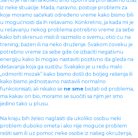
Samo je na nama koliko smo uporni da pronađemo izlaz
iz neke situacije. Mada, naravno, postoje problemi za
koje moramo sačekati određeno vreme kako bismo bili
u mogućnosti da ih rešavamo. Konkretno, ja kada mi je
u rešavanju nekog problema potrebno vreme za sebe
kako bih skrenuo misli ili razmislio o svemu, otići ću na
trening, bazen ili na neko druženje. Svakom čoveku je
potrebno vreme za sebe gde će izbaciti negativnu
energiju kako bi mogao nastaviti pozitivno da gleda na
dešavanja koja ga sustižu. Svakako je u redu malo
„odmoriti mozak” kako bismo došli do boljeg rešenja ili
kako bismo jednostavno nastavili normalno
funkcionisati, ali nikako se
ne sme
bežati od problema,
ma kakav on bio, moramo se suočiti sa njim jer smo
jedino tako u plusu.
Na kraju bih želeo naglasiti da ukoliko osobu neki
problem duboko ometa i ako nije moguće problem
rešiti sam ili uz pomoć neke osobe iz našeg okruženja,