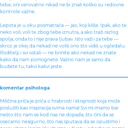
tebe, oni verovatno nikad ne bi znali koliko su redovne
kontrole važne.
Lepota je u oku posmatrača — jao, koji kliše. Ipak, ako te
neko voli, voli te zbog tebe iznutra, a ako traži razlog
spolja, onda to i nije prava ljubav. Isto važi i za tebe —
skroz je okej da nekad ne voliš ono što vidiš u ogledalu.
Roditelji, i svi ostali — ne brinite ako nekad ne znate
kako da nam pomognete. Važno nam je samo da
budete tu, takvi kakvi jeste.
komentar psihologa
Miličina priča je priča o hrabrosti i istrajnosti koja može
poslužiti kao inspiracija svima nama! Svi mi imamo bar
nešto što nam se kod nas ne dopada, što čini da se
osećamo nesigurno, što nas sputava da se opustimo i