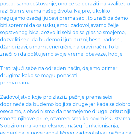
postoji samopoštovanje, ono će se odraziti na kvalitet u
različitim sferama našeg života. Najpre, ukoliko
negujemo osećaj ljubavi prema sebi, to znači da ćemo
biti spremni da osluškujemo i zadovoljavamo želje
sopstvenog bića, dozvoliti sebi da se glasno smejemo,
dozvoliti sebi da budemo i ljuti, tužni, besni, radosni,
džangrizavi, umorni, energični, na pravi način. To bi
značilo i da poštujemo svoje vreme, obaveze, hobije.
Tretirajući sebe na određen način, dajemo primer
drugima kako se mogu ponašati
prema nama.
Zadovoljstvo koje proizlazi iz pažnje prema sebi
doprineće da budemo bolji za druge jer kada se dobro
osećamo, slobodni smo da nasmejemo druge, prisutniji
smo za njihove priče, otvoreni smo ka novim iskustvima.
S obzirom na kompleksnost našeg funkcionisanja,
evidentna je povezanost ličnog zadovoljstva i načina na