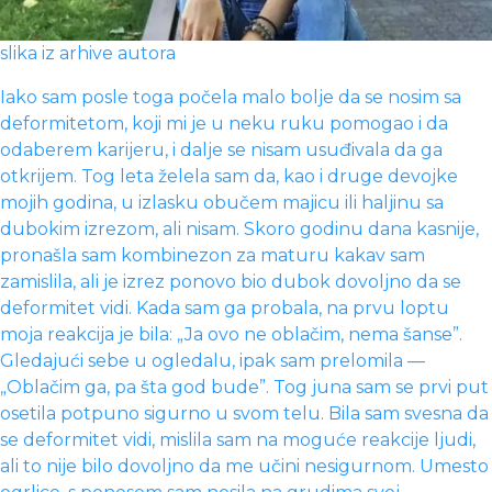
slika iz arhive autora
Iako sam posle toga počela malo bolje da se nosim sa
deformitetom, koji mi je u neku ruku pomogao i da
odaberem karijeru, i dalje se nisam usuđivala da ga
otkrijem. Tog leta želela sam da, kao i druge devojke
mojih godina, u izlasku obučem majicu ili haljinu sa
dubokim izrezom, ali nisam. Skoro godinu dana kasnije,
pronašla sam kombinezon za maturu kakav sam
zamislila, ali je izrez ponovo bio dubok dovoljno da se
deformitet vidi. Kada sam ga probala, na prvu loptu
moja reakcija je bila: „Ja ovo ne oblačim, nema šanse”.
Gledajući sebe u ogledalu, ipak sam prelomila —
„Oblačim ga, pa šta god bude”. Tog juna sam se prvi put
osetila potpuno sigurno u svom telu. Bila sam svesna da
se deformitet vidi, mislila sam na moguće reakcije ljudi,
ali to nije bilo dovoljno da me učini nesigurnom. Umesto