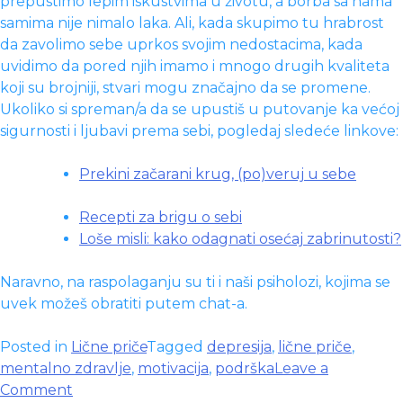
prepustimo lepim iskustvima u životu, a borba sa nama
samima nije nimalo laka. Ali, kada skupimo tu hrabrost
da zavolimo sebe uprkos svojim nedostacima, kada
uvidimo da pored njih imamo i mnogo drugih kvaliteta
koji su brojniji, stvari mogu značajno da se promene.
Ukoliko si spreman/a da se upustiš u putovanje ka većoj
sigurnosti i ljubavi prema sebi, pogledaj sledeće linkove:
Prekini začarani krug, (po)veruj u sebe
Recepti za brigu o sebi
Loše misli: kako odagnati osećaj zabrinutosti?
Naravno, na raspolaganju su ti i naši psiholozi, kojima se
uvek možeš obratiti putem chat-a.
Posted in
Lične priče
Tagged
depresija
,
lične priče
,
mentalno zdravlje
,
motivacija
,
podrška
Leave a
on
Comment