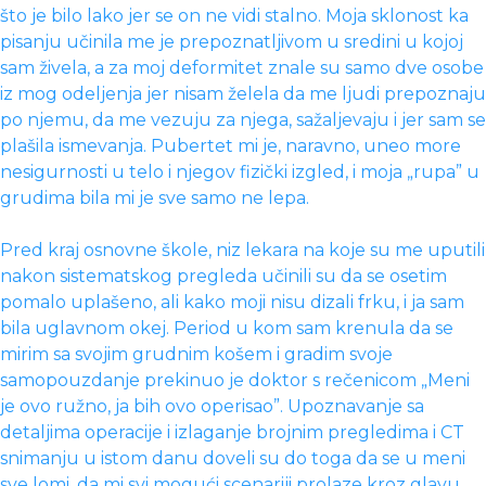
što je bilo lako jer se on ne vidi stalno. Moja sklonost ka
pisanju učinila me je prepoznatljivom u sredini u kojoj
sam živela, a za moj deformitet znale su samo dve osobe
iz mog odeljenja jer nisam želela da me ljudi prepoznaju
po njemu, da me vezuju za njega, sažaljevaju i jer sam se
plašila ismevanja. Pubertet mi je, naravno, uneo more
nesigurnosti u telo i njegov fizički izgled, i moja „rupa” u
grudima bila mi je sve samo ne lepa.
Pred kraj osnovne škole, niz lekara na koje su me uputili
nakon sistematskog pregleda učinili su da se osetim
pomalo uplašeno, ali kako moji nisu dizali frku, i ja sam
bila uglavnom okej. Period u kom sam krenula da se
mirim sa svojim grudnim košem i gradim svoje
samopouzdanje prekinuo je doktor s rečenicom „Meni
je ovo ružno, ja bih ovo operisao”. Upoznavanje sa
detaljima operacije i izlaganje brojnim pregledima i CT
snimanju u istom danu doveli su do toga da se u meni
sve lomi, da mi svi mogući scenariji prolaze kroz glavu,