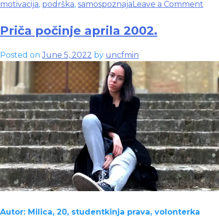
on
motivacija
,
podrška
,
samospoznaja
Leave a Comment
Lju
pre
Priča počinje aprila 2002.
sebi
Posted on
June 5, 2022
by
uncfmin
Autor: Milica, 20, studentkinja prava, volonterka