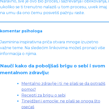
Naravno, sve je ovo bio proces, i sazrevanja i obilkovanja, i
ukoliko se ti trenutno nalaziš u tom procesu, uvek imaj
na umu da ono čemu posvetiš pažnju raste.
komentar psihologa
Jasminina inspirativna priča otvara mnoge izuzetno
važne teme. Na sledećim linkovima možeš pronaći više
informacija o njima.
Nauči kako da poboljšaš brigu o sebi i svom
mentalnom zdravlju:
Mentalno zdravlje i ti: ne plaši se da potražiš
pomoć!
Recepti za brigu o sebi
Tinejdžeri i emocije: ne plaši se onoga što
osećaš