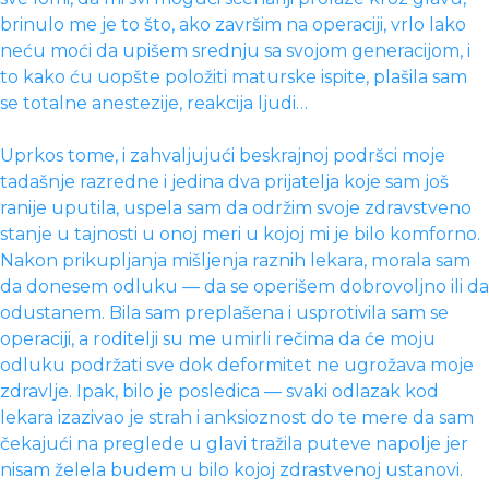
brinulo me je to što, ako završim na operaciji, vrlo lako
neću moći da upišem srednju sa svojom generacijom, i
to kako ću uopšte položiti maturske ispite, plašila sam
se totalne anestezije, reakcija ljudi…
Uprkos tome, i zahvaljujući beskrajnoj podršci moje
tadašnje razredne i jedina dva prijatelja koje sam još
ranije uputila, uspela sam da održim svoje zdravstveno
stanje u tajnosti u onoj meri u kojoj mi je bilo komforno.
Nakon prikupljanja mišljenja raznih lekara, morala sam
da donesem odluku — da se operišem dobrovoljno ili da
odustanem. Bila sam preplašena i usprotivila sam se
operaciji, a roditelji su me umirli rečima da će moju
odluku podržati sve dok deformitet ne ugrožava moje
zdravlje. Ipak, bilo je posledica — svaki odlazak kod
lekara izazivao je strah i anksioznost do te mere da sam
čekajući na preglede u glavi tražila puteve napolje jer
nisam želela budem u bilo kojoj zdrastvenoj ustanovi.