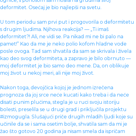
ogrlice, s ponosom sam nosila na grudima svoj
deformitet. Osećaj je bio najlepši na svetu.
U tom periodu sam prvi put i progovorila o deformitetu
s drugim ljudima. Njihova reakcija? — „Ti imaš
deformitet?! Ali, ne vidi se. Pa nikad mi ne bi palo na
pamet!” Kao da me je neko polio kofom hladne vode
posle ovoga. Tad sam shvatila da sam se skrivala i živela
kao deo svog deformiteta, a zapravo je bilo obrnuto —
moj deformitet je bio samo deo mene. Da, on oblikuje
moj život u nekoj meri, ali nije moj život.
Nakon toga, devojčica kojoj je jednom izrečena
prognoza da joj srce neće kucati kako treba i da neće
disati punim plućima, stegla je u ruci svoju istoriju
bolesti, preselila se u drugi grad i priključila projektu
#izmogugla. Slušajući priče drugih mladih ljudi koje su
učinile da se i sama osetim bolje, shvatila sam da mi je
žao što gotovo 20 godina ja nisam smela da ispričam