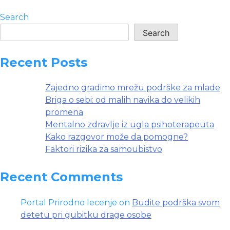
Priča
počinje
Search
aprila
Search
2002.
Recent Posts
Zajedno gradimo mrežu podrške za mlade
Briga o sebi: od malih navika do velikih
promena
Mentalno zdravlje iz ugla psihoterapeuta
Kako razgovor može da pomogne?
Faktori rizika za samoubistvo
Recent Comments
Portal Prirodno lecenje
on
Budite podrška svom
detetu pri gubitku drage osobe