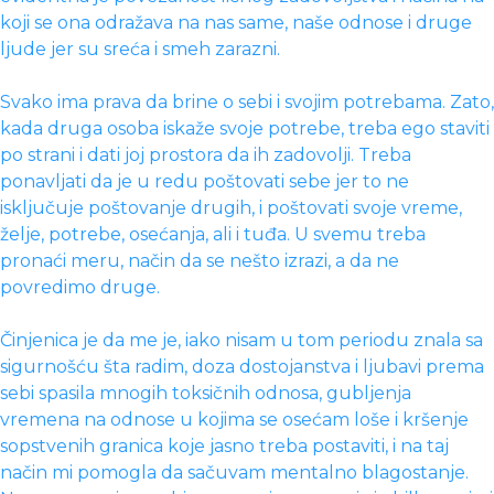
koji se ona odražava na nas same, naše odnose i druge
ljude jer su sreća i smeh zarazni.
Svako ima prava da brine o sebi i svojim potrebama. Zato,
kada druga osoba iskaže svoje potrebe, treba ego staviti
po strani i dati joj prostora da ih zadovolji. Treba
ponavljati da je u redu poštovati sebe jer to ne
isključuje poštovanje drugih, i poštovati svoje vreme,
želje, potrebe, osećanja, ali i tuđa. U svemu treba
pronaći meru, način da se nešto izrazi, a da ne
povredimo druge.
Činjenica je da me je, iako nisam u tom periodu znala sa
sigurnošću šta radim, doza dostojanstva i ljubavi prema
sebi spasila mnogih toksičnih odnosa, gubljenja
vremena na odnose u kojima se osećam loše i kršenje
sopstvenih granica koje jasno treba postaviti, i na taj
način mi pomogla da sačuvam mentalno blagostanje.