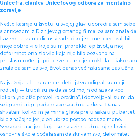
Unicef-a, clanica Unicefovog odbora za mentalno
zdravlje
Nešto kasnije u životu, u svojoj glavi uporedila sam sebe
s princezom iz Diznijevog crtanog filma, pa sam znala da
kažem da su medicinski radnici koji su me ocenjivali bili
moje dobre vile koje su mi prorekle lep život, a moj
deformitet ona zla vila koja nije bila pozvana na
proslavu rođenja princeze, pa me je proklela — iako sam
znala da sam za svoj život danas većinski sama zaslužna.
Najvažniju ulogu u mom detinjstvu odigrali su moji
roditelji — trudili su se da se od mojih odlazaka kod
lekara „ne diže prevelika prašina”, i dozvoljavali su mi da
se igram i u igri padam kao sva druga deca. Danas
shvatam koliko mi je mirna glava pre ulaska u pubertet
bila značajna jer je on ubrzo postao haos za mene.
Svesna situacije u kojoj se nalazim, u drugoj polovini
osnovne škole počela sam da skrivam svoj deformitet,