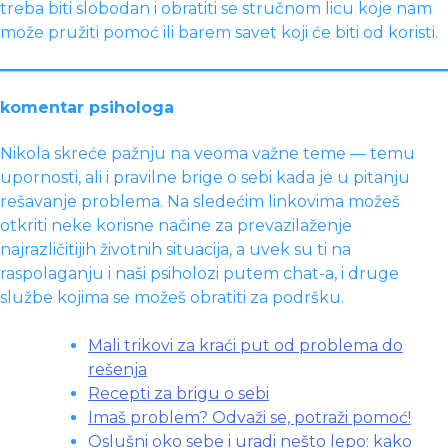
treba biti slobodan i obratiti se stručnom licu koje nam
može pružiti pomoć ili barem savet koji će biti od koristi.
komentar psihologa
Nikola skreće pažnju na veoma važne teme — temu
upornosti, ali i pravilne brige o sebi kada je u pitanju
rešavanje problema. Na sledećim linkovima možeš
otkriti neke korisne načine za prevazilaženje
najrazličitijih životnih situacija, a uvek su ti na
raspolaganju i naši psiholozi putem chat-a, i druge
službe kojima se možeš obratiti za podršku.
Mali trikovi za kraći put od problema do
rešenja
Recepti za brigu o sebi
Imaš problem? Odvaži se, potraži pomoć!
Oslušni oko sebe i uradi nešto lepo: kako