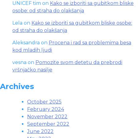
UNICEF tim
on
Kako se izboriti sa gubitkom bliske
osobe: od straha do olakšanja
Lela
on
Kako se izboriti sa gubitkom bliske osobe:
od straha do olakšanja
Aleksandra
on
Procena i rad sa problemima besa
kod mladih ljudi
vesna
on
Pomozite svom detetu da prebrodi
vršnjačko nasilje
Archives
October 2025
February 2024
November 2022
September 2022
June 2022