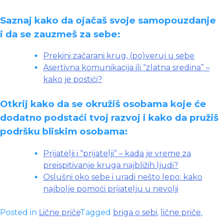
Saznaj kako da ojačaš svoje samopouzdanje
i da se zauzmeš za sebe:
Prekini začarani krug, (po)veruj u sebe
Asertivna komunikacija ili “zlatna sredina” –
kako je postići?
Otkrij kako da se okružiš osobama koje će
dodatno podstaći tvoj razvoj i kako da pružiš
podršku bliskim osobama:
Prijatelji i “prijatelji” – kada je vreme za
preispitivanje kruga najbližih ljudi?
Oslušni oko sebe i uradi nešto lepo: kako
najbolje pomoći prijatelju u nevolji
Posted in
Lične priče
Tagged
briga o sebi
,
lične priče
,