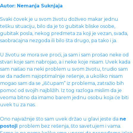
Autor: Nemanja Suknjaja
Svaki čovek je u svom životu doživeo makar jednu
tešku situaciju, bilo da je to gubitak bliske osobe,
gubitak posla, nekog predmeta za koji je vezan, svađa,
saobraćajna nezgoda ili bilo šta drugo, pa tako i ja.
U životu se mora sve proći, ja sam i sam prošao neke od
stvari koje sam nabrojao, a i neke koje nisam. Uvek kada
sam naišao na neki problem u svom životu, trudio sam
se da nađem najoptimalnije rešenje, a ukoliko nisam
mogao sam da se „iščupam” iz problema, zatražio bih
pomoć od svojih najbližih. Iz tog razloga mislim da je
veoma bitno da imamo barem jednu osobu koja će biti
uvek tu za nas.
Ono najvažnije što sam uvek držao u glavi jeste da
ne
postoji
problem bez rešenja, što savetujem i vama.