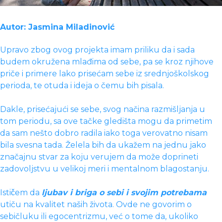
Autor: Jasmina Miladinović
Upravo zbog ovog projekta imam priliku da i sada
budem okružena mlađima od sebe, pa se kroz njihove
priče i primere lako prisećam sebe iz srednjoškolskog
perioda, te otuda i ideja o čemu bih pisala.
Dakle, prisećajući se sebe, svog načina razmišljanja u
tom periodu, sa ove tačke gledišta mogu da primetim
da sam nešto dobro radila iako toga verovatno nisam
bila svesna tada. Želela bih da ukažem na jednu jako
značajnu stvar za koju verujem da može doprineti
zadovoljstvu u velikoj meri i mentalnom blagostanju.
Ističem da
ljubav i briga o sebi i svojim potrebama
utiču na kvalitet naših života. Ovde ne govorim o
sebičluku ili egocentrizmu, već o tome da, ukoliko