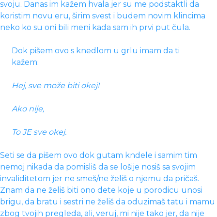
svoju. Danas im kažem hvala jer su me podstaktli da
koristim novu eru, širim svest i budem novim klincima
neko ko su oni bili meni kada sam ih prvi put čula.
Dok pišem ovo s knedlom u grlu imam da ti
kažem:
Hej, sve može biti okej!
Ako nije,
To JE sve okej.
Seti se da pišem ovo dok gutam kndele i samim tim
nemoj nikada da pomisliš da se lošije nosiš sa svojim
invaliditetom jer ne smeš/ne želiš o njemu da pričaš.
Znam da ne želiš biti ono dete koje u porodicu unosi
brigu, da bratu i sestri ne želiš da oduzimaš tatu i mamu
zbog tvojih pregleda, ali, veruj, mi nije tako jer, da nije