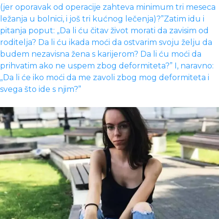
(jer oporavak od operacije zahteva minimum tri meseca
ležanja u bolnici, i još tri kućnog lečenja)?”Zatim idu i
pitanja poput: „Da li ću čitav život morati da zavisim od
roditelja? Da li ću ikada moći da ostvarim svoju želju da
budem nezavisna žena s karijerom? Da li ću moći da
prihvatim ako ne uspem zbog deformiteta?” I, naravno:
„Da li će iko moći da me zavoli zbog mog deformiteta i
svega što ide s njim?”