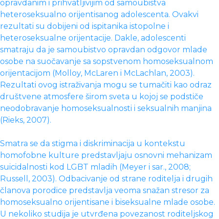
opravdanim i prihvatljivijim od samoubistva
heteroseksualno orijentisanog adolescenta. Ovakvi
rezultati su dobijeni od ispitanika istopolne i
heteroseksualne orijentacije. Dakle, adolescenti
smatraju da je samoubistvo opravdan odgovor mlade
osobe na suočavanje sa sopstvenom homoseksualnom
orijentacijom (Molloy, McLaren i McLachlan, 2003).
Rezultati ovog istraživanja mogu se tumačiti kao odraz
društvene atmosfere širom sveta u kojoj se podstiče
neodobravanje homoseksualnosti i seksualnih manjina
(Rieks, 2007).
Smatra se da stigma i diskriminacija u kontekstu
homofobne kulture predstavljaju osnovni mehanizam
suicidalnosti kod LGBT mladih (Meyer i sar., 2008;
Russell, 2003). Odbacivanje od strane roditelja i drugih
članova porodice predstavlja veoma snažan stresor za
homoseksualno orijentisane i biseksualne mlade osobe.
U nekoliko studija je utvrđena povezanost roditeljskog