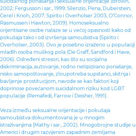
suicidalnog ponašanja i seksualne orijentacije (Brown,
2002; Fergusson i sar., 1999; Silenzio, Pena, Duberstein,
Cerel i Knoh, 2007; Spirito i Overholser 2003, O’Connor,
Rasmussen i Hawton, 2009). Homoseksualno
orijentisane osobe nalaze se u većoj opasnosti kako od
pokušaja tako i od izvršenja samoubistva (Spirito i
Overholser, 2003). Ovo je posebno izraženo u populaciji
mlađih osoba muškog pola (De Graff, Sandford i Have,
2006). Određeni stresori, kao što su socijalna
diskriminacija, autovanje, rodno netipizirano ponašanje,
nisko samopoštovanje, zloupotreba supstanci, skitnja i
bavljenje prostitucijom, navode se kao faktori koji
doprinose povećanom suicidalnom riziku kod LGBT
populacije (Remafedi, Farrow i Deisher, 1991).
Veza između seksualne orijentacije i pokušaja
samoubistva dokumentovana je u mnogim
istraživanjima (Mathy i sar., 2002). Mnogobrojne studije u
Americi i drugim razvijenim zapadnim zemljama