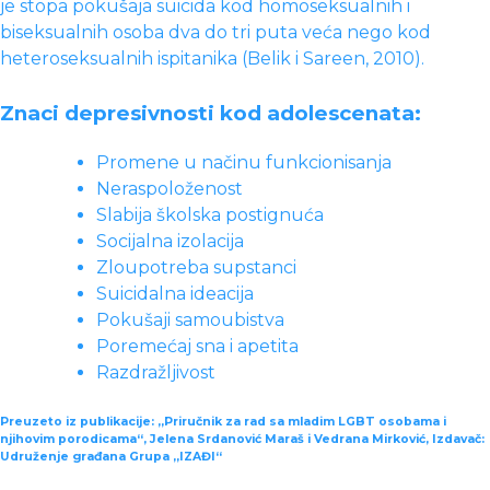
je stopa pokušaja suicida kod homoseksualnih i
biseksualnih osoba dva do tri puta veća nego kod
heteroseksualnih ispitanika (Belik i Sareen, 2010).
Znaci depresivnosti kod adolescenata:
Promene u načinu funkcionisanja
Neraspoloženost
Slabija školska postignuća
Socijalna izolacija
Zloupotreba supstanci
Suicidalna ideacija
Pokušaji samoubistva
Poremećaj sna i apetita
Razdražljivost
Preuzeto iz publikacije: „Priručnik za rad sa mladim LGBT osobama i
njihovim porodicama“, Jelena Srdanović Maraš i Vedrana Mirković, Izdavač:
Udruženje građana Grupa „IZAĐI“