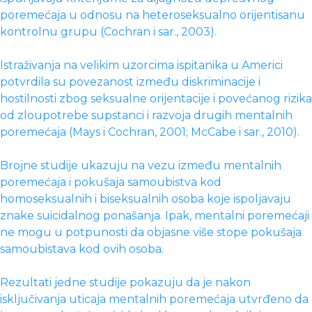
poremećaja u odnosu na heteroseksualno orijentisanu
kontrolnu grupu (Cochran i sar., 2003).
Istraživanja na velikim uzorcima ispitanika u Americi
potvrdila su povezanost između diskriminacije i
hostilnosti zbog seksualne orijentacije i povećanog rizika
od zloupotrebe supstanci i razvoja drugih mentalnih
poremećaja (Mays i Cochran, 2001; McCabe i sar., 2010).
Brojne studije ukazuju na vezu između mentalnih
poremećaja i pokušaja samoubistva kod
homoseksualnih i biseksualnih osoba koje ispoljavaju
znake suicidalnog ponašanja. Ipak, mentalni poremećaji
ne mogu u potpunosti da objasne više stope pokušaja
samoubistava kod ovih osoba.
Rezultati jedne studije pokazuju da je nakon
isključivanja uticaja mentalnih poremećaja utvrđeno da