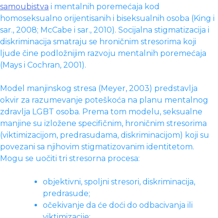
samoubistva
i mentalnih poremećaja kod
homoseksualno orijentisanih i biseksualnih osoba (King i
sar., 2008; McCabe i sar., 2010). Socijalna stigmatizacija i
diskriminacija smatraju se hroničnim stresorima koji
ljude čine podložnijim razvoju mentalnih poremećaja
(Mays i Cochran, 2001).
Model manjinskog stresa (Meyer, 2003) predstavlja
okvir za razumevanje poteškoća na planu mentalnog
zdravlja LGBT osoba. Prema tom modelu, seksualne
manjine su izložene specifičnim, hroničnim stresorima
(viktimizacijom, predrasudama, diskriminacijom) koji su
povezani sa njihovim stigmatizovanim identitetom.
Mogu se uočiti tri stresorna procesa:
objektivni, spoljni stresori, diskriminacija,
predrasude;
očekivanje da će doći do odbacivanja ili
viktimizacije;