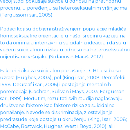
većoj stopi pokušaja suicida u odnosu na prethodnu
procenu, u poređenju sa heteroseksualnim vršnjacima
(Fergusson i sar., 2005).
Podaci koji su dobijeni istraživanjem populacije mladića
homoseksualne orijentacije u našoj sredini ukazuju na
to da oni imaju intenzivniju suicidalnu ideaciju i da su u
većem suicidalnom riziku u odnosu na heteroseksualno
orijentisane vršnjake (Srdanović-Maraš, 2012).
Faktori rizika za suicidalno ponašanje LGBT osoba su
uzrast (Hughes, 2003), pol (King i sar., 2008; Remafeldi,
1998; DeGraaf i sar., 2006) i postojanje mentalnih
poremećaja (Cochran, Sulivan i Mays, 2003; Fergusson i
sar., 1999). Međutim, rezultati svih studija naglašavaju
društvene faktore kao faktore rizika za suicidalno
ponašanje. Navode se diskriminacija, zlostavljanje i
predrasude koje postoje u okruženju (King, i sar., 2008;
McCabe, Bostwick, Hughes, West i Boyd, 2010), ali i