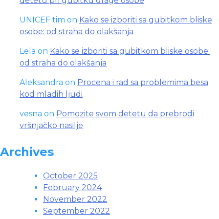
detetu pri gubitku drage osobe
UNICEF tim
on
Kako se izboriti sa gubitkom bliske
osobe: od straha do olakšanja
Lela
on
Kako se izboriti sa gubitkom bliske osobe:
od straha do olakšanja
Aleksandra
on
Procena i rad sa problemima besa
kod mladih ljudi
vesna
on
Pomozite svom detetu da prebrodi
vršnjačko nasilje
Archives
October 2025
February 2024
November 2022
September 2022