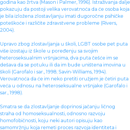
godina kao žrtva (Mason i Palmer, 1996). Istraživanja dalje
pokazuju da postoji velika verovatnoća da će osoba koja
je bila izložena zlostavljanju imati dugoročne psihičke
poteškoće i različite zdravstvene probleme (Rivers,
2004).
Upravo zbog zlostavljanja u školi, LGBT osobe pet puta
više izostaju iz škole u poređenju sa svojim
heteroseksualnim vršnjacima, dva puta češće im se
dešava da se potuku ili da im bude uništena imovina u
školi (Garofalo i sar., 1998; Savin-Williams, 1994).
Verovatnoća da će im neko pretiti oružjem je četiri puta
veća u odnosu na heteroseksualne vršnjake (Garofalo i
sar., 1998).
Smatra se da zlostavljanje doprinosi jačanju ličnog
straha od homoseksualnosti, odnosno razvoju
homofobičnosti, koju neki autori opisuju kao
samomržnju koja remeti proces razvoja identiteta i