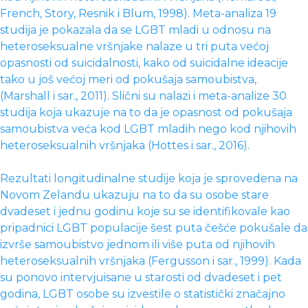
French, Story, Resnik i Blum, 1998). Meta-analiza 19
studija je pokazala da se LGBT mladi u odnosu na
heteroseksualne vršnjake nalaze u tri puta većoj
opasnosti od suicidalnosti, kako od suicidalne ideacije
tako u još većoj meri od pokušaja samoubistva,
(Marshall i sar., 2011). Slični su nalazi i meta-analize 30
studija koja ukazuje na to da je opasnost od pokušaja
samoubistva veća kod LGBT mladih nego kod njihovih
heteroseksualnih vršnjaka (Hottes i sar., 2016).
Rezultati longitudinalne studije koja je sprovedena na
Novom Zelandu ukazuju na to da su osobe stare
dvadeset i jednu godinu koje su se identifikovale kao
pripadnici LGBT populacije šest puta češće pokušale da
izvrše samoubistvo jednom ili više puta od njihovih
heteroseksualnih vršnjaka (Fergusson i sar., 1999). Kada
su ponovo intervjuisane u starosti od dvadeset i pet
godina, LGBT osobe su izvestile o statistički značajno