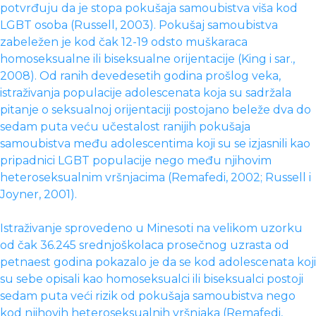
potvrđuju da je stopa pokušaja samoubistva viša kod
LGBT osoba (Russell, 2003). Pokušaj samoubistva
zabeležen je kod čak 12-19 odsto muškaraca
homoseksualne ili biseksualne orijentacije (King i sar.,
2008). Od ranih devedesetih godina prošlog veka,
istraživanja populacije adolescenata koja su sadržala
pitanje o seksualnoj orijentaciji postojano beleže dva do
sedam puta veću učestalost ranijih pokušaja
samoubistva među adolescentima koji su se izjasnili kao
pripadnici LGBT populacije nego među njihovim
heteroseksualnim vršnjacima (Remafedi, 2002; Russell i
Joyner, 2001).
Istraživanje sprovedeno u Minesoti na velikom uzorku
od čak 36.245 srednjoškolaca prosečnog uzrasta od
petnaest godina pokazalo je da se kod adolescenata koji
su sebe opisali kao homoseksualci ili biseksualci postoji
sedam puta veći rizik od pokušaja samoubistva nego
kod njihovih heteroseksualnih vršnjaka (Remafedi,