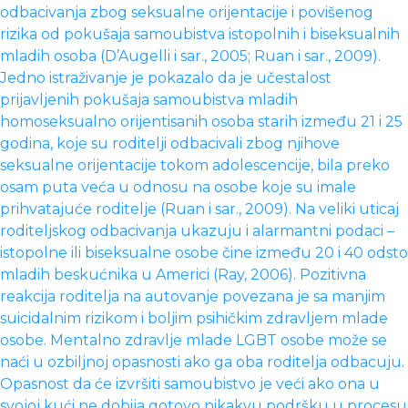
odbacivanja zbog seksualne orijentacije i povišenog
rizika od pokušaja samoubistva istopolnih i biseksualnih
mladih osoba (D’Augelli i sar., 2005; Ruan i sar., 2009).
Jedno istraživanje je pokazalo da je učestalost
prijavljenih pokušaja samoubistva mladih
homoseksualno orijentisanih osoba starih između 21 i 25
godina, koje su roditelji odbacivali zbog njihove
seksualne orijentacije tokom adolescencije, bila preko
osam puta veća u odnosu na osobe koje su imale
prihvatajuće roditelje (Ruan i sar., 2009). Na veliki uticaj
roditeljskog odbacivanja ukazuju i alarmantni podaci –
istopolne ili biseksualne osobe čine između 20 i 40 odsto
mladih beskućnika u Americi (Ray, 2006). Pozitivna
reakcija roditelja na autovanje povezana je sa manjim
suicidalnim rizikom i boljim psihičkim zdravljem mlade
osobe. Mentalno zdravlje mlade LGBT osobe može se
naći u ozbiljnoj opasnosti ako ga oba roditelja odbacuju.
Opasnost da će izvršiti samoubistvo je veći ako ona u
svojoj kući ne dobija gotovo nikakvu podršku u procesu