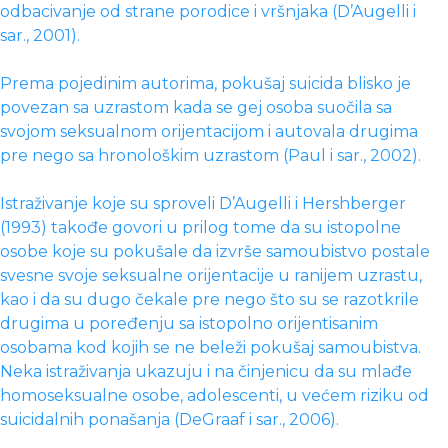
odbacivanje od strane porodice i vršnjaka (D’Augelli i
sar., 2001).
Prema pojedinim autorima, pokušaj suicida blisko je
povezan sa uzrastom kada se gej osoba suočila sa
svojom seksualnom orijentacijom i autovala drugima
pre nego sa hronološkim uzrastom (Paul i sar., 2002).
Istraživanje koje su sproveli D’Augelli i Hershberger
(1993) takođe govori u prilog tome da su istopolne
osobe koje su pokušale da izvrše samoubistvo postale
svesne svoje seksualne orijentacije u ranijem uzrastu,
kao i da su dugo čekale pre nego što su se razotkrile
drugima u poređenju sa istopolno orijentisanim
osobama kod kojih se ne beleži pokušaj samoubistva.
Neka istraživanja ukazuju i na činjenicu da su mlađe
homoseksualne osobe, adolescenti, u većem riziku od
suicidalnih ponašanja (DeGraaf i sar., 2006).