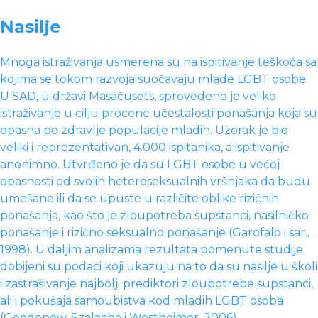
Nasilje
Mnoga istraživanja usmerena su na ispitivanje teškoća sa
kojima se tokom razvoja suočavaju mlade LGBT osobe.
U SAD, u državi Masačusets, sprovedeno je veliko
istraživanje u cilju procene učestalosti ponašanja koja su
opasna po zdravlje populacije mladih. Uzorak je bio
veliki i reprezentativan, 4.000 ispitanika, a ispitivanje
anonimno. Utvrđeno je da su LGBT osobe u većoj
opasnosti od svojih heteroseksualnih vršnjaka da budu
umešane ili da se upuste u različite oblike rizičnih
ponašanja, kao što je zloupotreba supstanci, nasilničko
ponašanje i rizično seksualno ponašanje (Garofalo i sar.,
1998). U daljim analizama rezultata pomenute studije
dobijeni su podaci koji ukazuju na to da su nasilje u školi
i zastrašivanje najbolji prediktori zloupotrebe supstanci,
ali i pokušaja samoubistva kod mladih LGBT osoba
(Goodenow, Szalacha i Westheimer, 2006).