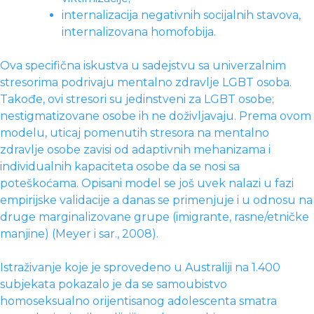
internalizacija negativnih socijalnih stavova,
internalizovana homofobija.
Ova specifična iskustva u sadejstvu sa univerzalnim
stresorima podrivaju mentalno zdravlje LGBT osoba.
Takođe, ovi stresori su jedinstveni za LGBT osobe;
nestigmatizovane osobe ih ne doživljavaju. Prema ovom
modelu, uticaj pomenutih stresora na mentalno
zdravlje osobe zavisi od adaptivnih mehanizama i
individualnih kapaciteta osobe da se nosi sa
poteškoćama. Opisani model se još uvek nalazi u fazi
empirijske validacije a danas se primenjuje i u odnosu na
druge marginalizovane grupe (imigrante, rasne/etničke
manjine) (Meyer i sar., 2008).
Istraživanje koje je sprovedeno u Australiji na 1.400
subjekata pokazalo je da se samoubistvo
homoseksualno orijentisanog adolescenta smatra