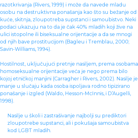
razotkrivanja (Rivers, 1999) i može da navede mladu
osobu na destruktivna ponašanja kao što su bežanje od
kuće, skitnja, zloupotreba supstanci i samoubistvo. Neki
podaci ukazuju na to da je čak 40% mladih koji žive na
ulici istopolne ili biseksualne orijentacije a da se mnogi
od njih bave prostitucijom (Bagleu i Tremblau, 2000;
Savin-Williams, 1994).
Hostilnost, uključujući pretnje nasiljem, prema osobama
homoseksualne orijentacije veća je nego prema bilo
kojoj etničkoj manjini (Carragher i Rivers, 2002). Nasilje je
manje u slučaju kada osoba ispoljava rodno tipizirano
ponašanje i izgled (Waldo, Hesson-McInnis, i D’Augelli,
1998).
Nasilje u školi i zastrašivanje najbolji su prediktori
zloupotrebe supstanci, ali i pokušaja samoubistva
kod LGBT mladih.