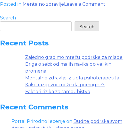
on
Posted in
Mentalno zdravlje
Leave a Comment
Mlade
LGBT
Search
osobe
Search
i
mentalno
Recent Posts
zdravlje
Zajedno gradimo mrežu podrške za mlade
Briga o sebi: od malih navika do velikih
promena
Mentalno zdravlje iz ugla psihoterapeuta
Kako razgovor može da pomogne?
Faktori rizika za samoubistvo
Recent Comments
Portal Prirodno lecenje
on
Budite podrška svom