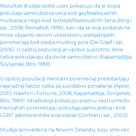
Rezultati studija opšte uzev pokazuju da je stopa
pokušaja samoubistva veća kod gej/biseksualnih
muškaraca nego kod lezbejki/biseksualnih žena (King i
sar., 2008; Remafedi, 1998), kao i da se ovaj podatak ne
može objasniti većom učestalošću psihijatrijskih
poremećaja kod osoba muškog pola (De Graaf i sar.,
2006). U opštoj populaciji je upravo suprotno, žene
češće pokušavaju da izvrše samoubistvo (Kapamadžija,
Šovljanski, Biro, 1989).
U opštoj populaciji mentalni poremećaji predstavljaju
najsnažniji faktor rizika za suicidalno ponašanje (Apter,
2010; Hawton i Fortune, 2008; Kapamadžija, Šovljanski,
Biro, 1989). Istraživanja pokazuju snažnu vezu između
mentalnih poremećaja i pokušaja samoubistva i kod
LGBT adolescentske populacije (Cochran i sar., 2003).
Studija sprovedena na Novom Zelandu, koju smo već