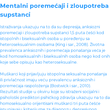
Mentalni poremećaji i zloupotreba
supstanci
Istraživanja ukazuju na to da su depresija, anksiozni
poremećaji i zloupotreba supstanci 1,5 puta češći kod
istopolnih i biseksualnih osoba u poređenju sa
heteroseksualnim osobama (King i sar., 2008). Životna
prevalenca anksioznih i poremećaja ponašanja veća je
kod homoseksualnih i biseksualnih osoba nego kod onih
koje sebe opisuju kao heteroseksualne.
Muškarci koji prijavljuju istopolna seksualna ponašanja
ili privlačnost imaju veću prevalencu anksioznih i
poremećaja raspoloženja (Bostwick i sar., 2010).
Rezultati studije u okviru koje su istraženi socijalni i
psihološki prediktori psihičkog zdravlja ukazuju na to da
homoseksualno orijentisani muškarci tri puta češće
ispunjavaju kriterijume za dijagnozu depresivnog