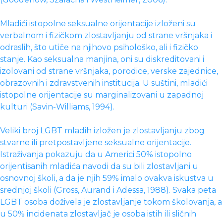
Mladići istopolne seksualne orijentacije izloženi su
verbalnom i fizičkom zlostavljanju od strane vršnjaka i
odraslih, što utiče na njihovo psihološko, ali i fizičko
stanje. Kao seksualna manjina, oni su diskreditovani i
izolovani od strane vršnjaka, porodice, verske zajednice,
obrazovnih i zdravstvenih institucija. U suštini, mladići
istopolne orijentacije su marginalizovani u zapadnoj
kulturi (Savin-Williams, 1994).
Veliki broj LGBT mladih izložen je zlostavljanju zbog
stvarne ili pretpostavljene seksualne orijentacije.
Istraživanja pokazuju da u Americi 50% istopolno
orijentisanih mladića navodi da su bili zlostavljani u
osnovnoj školi, a da je njih 59% imalo ovakva iskustva u
srednjoj školi (Gross, Aurand i Adessa, 1988). Svaka peta
LGBT osoba doživela je zlostavljanje tokom školovanja, a
u 50% incidenata zlostavljač je osoba istih ili sličnih