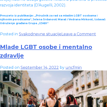
razvoja identiteta (D’Augelli, 2002).
Preuzeto iz publikacije: „Priručnik za rad sa mladim LGBT osobama i
njihovim porodicama“, Jelena Srdanović Maraš i Vedrana Mirković, Izdavač:
Udruženje građana Grupa „IZAĐI“
on
Posted in
Svakodnevne situacije
Leave a Comment
Mlad
LGBT
Mlade LGBT osobe i mentalno
osob
zdravlje
i
okruž
Posted on
September 14, 2022
by
uncfmin