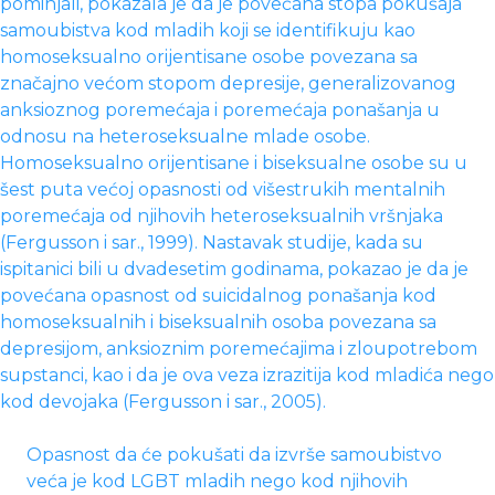
pominjali, pokazala je da je povećana stopa pokušaja
samoubistva kod mladih koji se identifikuju kao
homoseksualno orijentisane osobe povezana sa
značajno većom stopom depresije, generalizovanog
anksioznog poremećaja i poremećaja ponašanja u
odnosu na heteroseksualne mlade osobe.
Homoseksualno orijentisane i biseksualne osobe su u
šest puta većoj opasnosti od višestrukih mentalnih
poremećaja od njihovih heteroseksualnih vršnjaka
(Fergusson i sar., 1999). Nastavak studije, kada su
ispitanici bili u dvadesetim godinama, pokazao je da je
povećana opasnost od suicidalnog ponašanja kod
homoseksualnih i biseksualnih osoba povezana sa
depresijom, anksioznim poremećajima i zloupotrebom
supstanci, kao i da je ova veza izrazitija kod mladića nego
kod devojaka (Fergusson i sar., 2005).
Opasnost da će pokušati da izvrše samoubistvo
veća je kod LGBT mladih nego kod njihovih