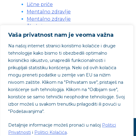
Lične priče
Mentalno zdravlje
Mentalno zdravlje
Škola i posao
Svakodnevne situacije
Vaša privatnost nam je veoma važna
Svakodnevni problemi
Na našoj internet stranici koristimo kolačiće i druge
Vebinari
tehnologije kako bismo ti obezbedili optimalno
Zdravlje
korisničko iskustvo, unapredili funkcionalnosti i
Životni problemi
prikupljali statistiku korišćenja. Neki od ovih kolačića
mogu preneti podatke u zemlje van EU sa nižim
nivoom zaštite.
Klikom na "
Prihvatam sve"
, pristaješ na
Projekat podržao
korišćenje svih tehnologija. Klikom na "
Odbijam sve"
,
koristiće se samo tehnički neophodne tehnologije. Svoj
izbor možeš u svakom trenutku prilagoditi ili povući u
"
Podešavanjima"
.
Detaljnije informacije možeš pronaći u našoj
Politici
© SVE je OK - © 2026
Privatnosti
i
Politici Kolačića
.