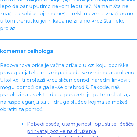
lepo da bar uputimo nekom lepu reč. Nama ništa ne
znači, a osobi kojoj smo nešto rekli može da znači puno
u tom trenutku jer nikada ne znamo kroz šta neko
prolazi.
komentar psihologa
Radovanova priča je važna priča o ulozi koju podrška
pravog prijatelja može igrati kada se osetimo usamljeno.
Ukoliko i ti prolaziš kroz sličan period, naredni linkovi ti
mogu pomoći da ga lakše prebrodiš. Takođe, naši
psiholozi su uvek tu da te posavetuju putem chat-a, a
na raspolaganju su ti i druge službe kojima se možeš
obratiti za pomoć.
Pobedi osećaj usamljenosti: opusti se i češće
prihvataj pozive na druženja