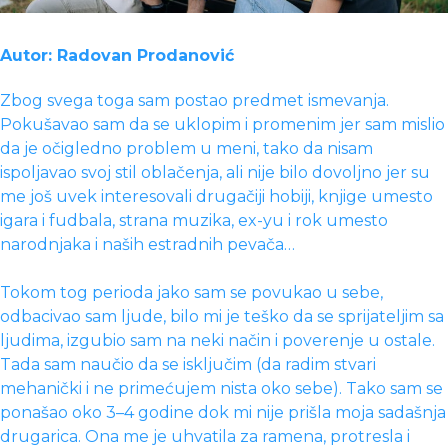
Autor: Radovan Prodanović
Zbog svega toga sam postao predmet ismevanja.
Pokušavao sam da se uklopim i promenim jer sam mislio
da je očigledno problem u meni, tako da nisam
ispoljavao svoj stil oblačenja, ali nije bilo dovoljno jer su
me još uvek interesovali drugačiji hobiji, knjige umesto
igara i fudbala, strana muzika, ex-yu i rok umesto
narodnjaka i naših estradnih pevača…
Tokom tog perioda jako sam se povukao u sebe,
odbacivao sam ljude, bilo mi je teško da se sprijateljim sa
ljudima, izgubio sam na neki način i poverenje u ostale.
Tada sam naučio da se isključim (da radim stvari
mehanički i ne primećujem nista oko sebe). Tako sam se
ponašao oko 3–4 godine dok mi nije prišla moja sadašnja
drugarica. Ona me je uhvatila za ramena, protresla i