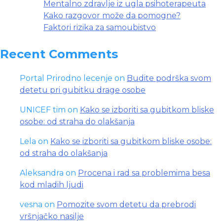
Mentalno zdravlje iz ugla psihoterapeuta
Kako razgovor može da pomogne?
Faktori rizika za samoubistvo
Recent Comments
Portal Prirodno lecenje
on
Budite podrška svom
detetu pri gubitku drage osobe
UNICEF tim
on
Kako se izboriti sa gubitkom bliske
osobe: od straha do olakšanja
Lela
on
Kako se izboriti sa gubitkom bliske osobe:
od straha do olakšanja
Aleksandra
on
Procena i rad sa problemima besa
kod mladih ljudi
vesna
on
Pomozite svom detetu da prebrodi
vršnjačko nasilje