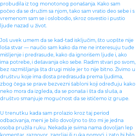
probudila iz tog monotonog ponašanja. Kako sam
počeo da se družim sa njom, tako sam vratio deo sebe i s
vremenom sam se i oslobodio, skroz osvestio i pustio
ljude nazad u život.
Još uvek umem da se kad-tad isključim, što uopšte nije
loša stvar — naučio sam kako da me ne interesuju tuđe
mišljenje i predrasude, kako da ignorišem ljude i, ako
ima potrebe, i dešavanja oko sebe. Radim stvari po svom,
bez razmišljanja šta drugi misle jer to nije bitno. Živimo u
društvu koje ima dosta predrasuda prema ljudima,
zbog čega se prave bezvezni šabloni koji određuju kako
neko mora da izgleda, da se ponaša i šta da sluša, a
društvo smanjuje mogućnost da se ističemo iz grupe.
U trenutku kada sam prolazio kroz taj period
odbacivanja, meni je bilo dovoljno to što mi je jedna
osoba pružila ruku. Nekada je svima nama dovoljan lep
komentar, razgovor, zagrljaj ili ruka pomoći, i zato bi bilo