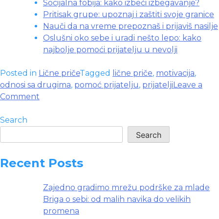
Socijalna fobija: kako izbeći izbegavanje?
Pritisak grupe: upoznaj i zaštiti svoje granice
Nauči da na vreme prepoznaš i prijaviš nasilje
Oslušni oko sebe i uradi nešto lepo: kako
najbolje pomoći prijatelju u nevolji
Posted in
Lične priče
Tagged
lične priče
,
motivacija
,
odnosi sa drugima
,
pomoć prijatelju
,
prijatelji
Leave a
on
Comment
Dugo
sam
Search
pokušavao
Search
da
se
Recent Posts
uklopim
u
Zajedno gradimo mrežu podrške za mlade
društvo
Briga o sebi: od malih navika do velikih
promena