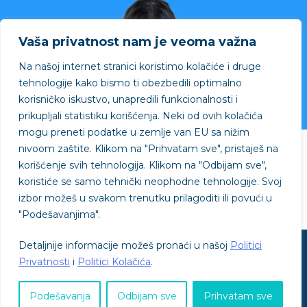
Vaša privatnost nam je veoma važna
Na našoj internet stranici koristimo kolačiće i druge
tehnologije kako bismo ti obezbedili optimalno
korisničko iskustvo, unapredili funkcionalnosti i
prikupljali statistiku korišćenja. Neki od ovih kolačića
mogu preneti podatke u zemlje van EU sa nižim
nivoom zaštite.
Klikom na "
Prihvatam sve"
, pristaješ na
Projekat podržao
korišćenje svih tehnologija. Klikom na "
Odbijam sve"
,
koristiće se samo tehnički neophodne tehnologije. Svoj
izbor možeš u svakom trenutku prilagoditi ili povući u
"
Podešavanjima"
.
Detaljnije informacije možeš pronaći u našoj
Politici
© SVE je OK - © 2026
Privatnosti
i
Politici Kolačića
.
Politika privatnosti
Politika kolačića
Uslovi korišćenja
Podešavanja
Odbijam sve
Prihvatam sve