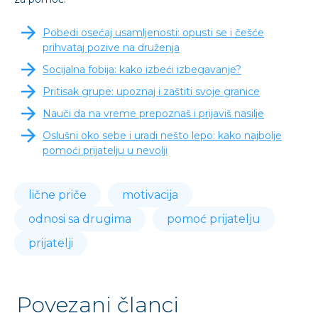
Pobedi osećaj usamljenosti: opusti se i češće
prihvataj pozive na druženja
Socijalna fobija: kako izbeći izbegavanje?
Pritisak grupe: upoznaj i zaštiti svoje granice
Nauči da na vreme prepoznaš i prijaviš nasilje
Oslušni oko sebe i uradi nešto lepo: kako najbolje
pomoći prijatelju u nevolji
lične priče
motivacija
odnosi sa drugima
pomoć prijatelju
prijatelji
Povezani članci