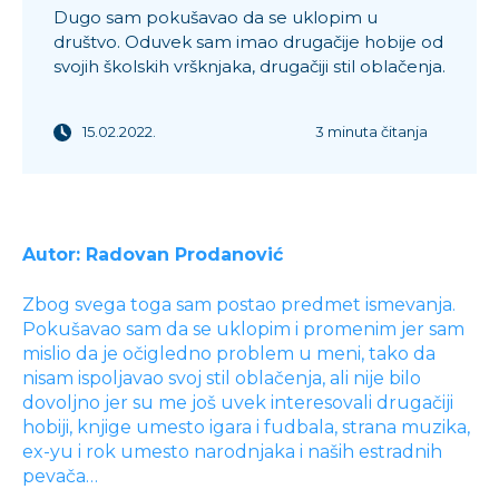
Dugo sam pokušavao da se uklopim u
društvo. Oduvek sam imao drugačije hobije od
svojih školskih vršknjaka, drugačiji stil oblačenja.
15.02.2022.
3 minuta čitanja
Autor: Radovan Prodanović
Zbog svega toga sam postao predmet ismevanja.
Pokušavao sam da se uklopim i promenim jer sam
mislio da je očigledno problem u meni, tako da
nisam ispoljavao svoj stil oblačenja, ali nije bilo
dovoljno jer su me još uvek interesovali drugačiji
hobiji, knjige umesto igara i fudbala, strana muzika,
ex-yu i rok umesto narodnjaka i naših estradnih
pevača…