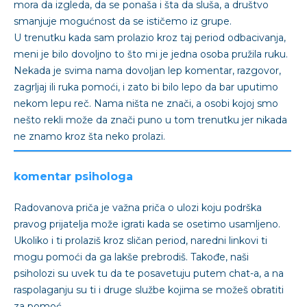
mora da izgleda, da se ponaša i šta da sluša, a društvo
smanjuje mogućnost da se ističemo iz grupe.
U trenutku kada sam prolazio kroz taj period odbacivanja,
meni je bilo dovoljno to što mi je jedna osoba pružila ruku.
Nekada je svima nama dovoljan lep komentar, razgovor,
zagrljaj ili ruka pomoći, i zato bi bilo lepo da bar uputimo
nekom lepu reč. Nama ništa ne znači, a osobi kojoj smo
nešto rekli može da znači puno u tom trenutku jer nikada
ne znamo kroz šta neko prolazi.
komentar psihologa
Radovanova priča je važna priča o ulozi koju podrška
pravog prijatelja može igrati kada se osetimo usamljeno.
Ukoliko i ti prolaziš kroz sličan period, naredni linkovi ti
mogu pomoći da ga lakše prebrodiš. Takođe, naši
psiholozi su uvek tu da te posavetuju putem chat-a, a na
raspolaganju su ti i druge službe kojima se možeš obratiti
za pomoć.