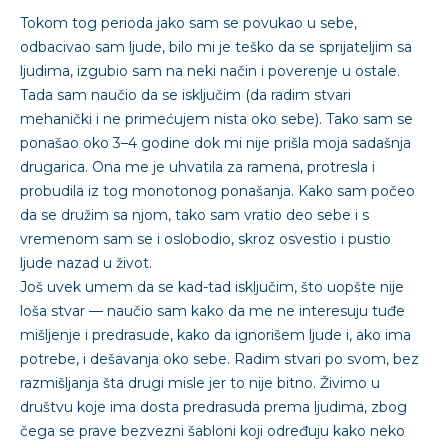
Tokom tog perioda jako sam se povukao u sebe,
odbacivao sam ljude, bilo mi je teško da se sprijateljim sa
ljudima, izgubio sam na neki način i poverenje u ostale.
Tada sam naučio da se isključim (da radim stvari
mehanički i ne primećujem nista oko sebe). Tako sam se
ponašao oko 3–4 godine dok mi nije prišla moja sadašnja
drugarica. Ona me je uhvatila za ramena, protresla i
probudila iz tog monotonog ponašanja. Kako sam počeo
da se družim sa njom, tako sam vratio deo sebe i s
vremenom sam se i oslobodio, skroz osvestio i pustio
ljude nazad u život.
Još uvek umem da se kad-tad isključim, što uopšte nije
loša stvar — naučio sam kako da me ne interesuju tuđe
mišljenje i predrasude, kako da ignorišem ljude i, ako ima
potrebe, i dešavanja oko sebe. Radim stvari po svom, bez
razmišljanja šta drugi misle jer to nije bitno. Živimo u
društvu koje ima dosta predrasuda prema ljudima, zbog
čega se prave bezvezni šabloni koji određuju kako neko