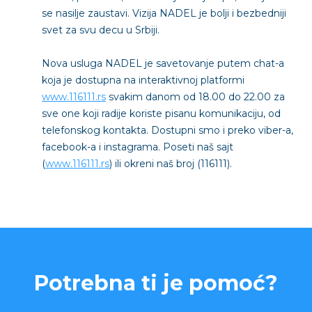
se nasilje zaustavi. Vizija NADEL je bolji i bezbedniji
svet za svu decu u Srbiji.
Nova usluga NADEL je savetovanje putem chat-a
koja je dostupna na interaktivnoj platformi
www.116111.rs
svakim danom od 18.00 do 22.00 za
sve one koji radije koriste pisanu komunikaciju, od
telefonskog kontakta. Dostupni smo i preko viber-a,
facebook-a i instagrama. Poseti naš sajt
(
www.116111.rs
) ili okreni naš broj (116111).
Potrebna ti je pomoć?