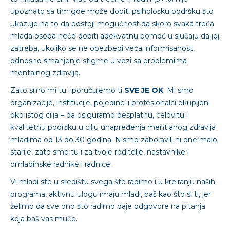
upoznato sa tim gde može dobiti psihološku podršku što
ukazuje na to da postoji mogućnost da skoro svaka treća
mlada osoba neće dobiti adekvatnu pomoć u slučaju da joj
zatreba, ukoliko se ne obezbedi veća informisanost,
odnosno smanjenje stigme u vezi sa problemima
mentalnog zdravlja.
Zato smo mi tu i poručujemo ti
SVE JE OK
. Mi smo
organizacije, institucije, pojedinci i profesionalci okupljeni
oko istog cilja – da osiguramo besplatnu, celovitu i
kvalitetnu podršku u cilju unapređenja mentlanog zdravlja
mladima od 13 do 30 godina. Nismo zaboravili ni one malo
starije, zato smo tu i za tvoje roditelje, nastavnike i
omladinske radnike i radnice.
Vi mladi ste u središtu svega što radimo i u kreiranju naših
programa, aktivnu ulogu imaju mladi, baš kao što si ti, jer
želimo da sve ono što radimo daje odgovore na pitanja
koja baš vas muče.