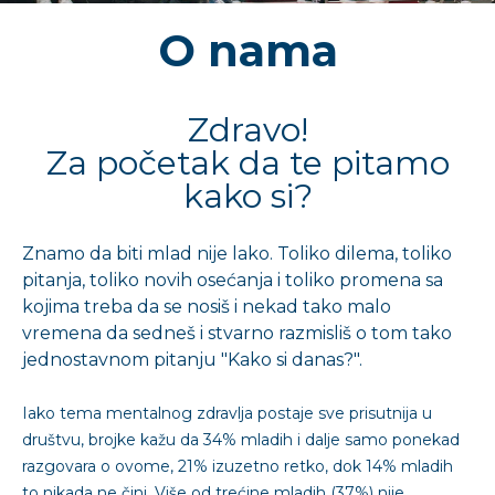
O nama
Zdravo!
Za početak da te pitamo
kako si?
Znamo da biti mlad nije lako. Toliko dilema, toliko
pitanja, toliko novih osećanja i toliko promena sa
kojima treba da se nosiš i nekad tako malo
vremena da sedneš i stvarno razmisliš o tom tako
jednostavnom pitanju "Kako si danas?".
Iako tema mentalnog zdravlja postaje sve prisutnija u
društvu, brojke kažu da 34% mladih i dalje samo ponekad
razgovara o ovome, 21% izuzetno retko, dok 14% mladih
to nikada ne čini. Više od trećine mladih (37%) nije