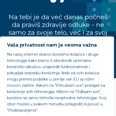
Na tebi je da već danas počneš
da praviš zdravije odluke - ne
samo za svoje telo, već i za svoj
um.
Vaša privatnost nam je veoma važna
Na našoj internet stranici koristimo kolačiće i druge
Stiv Maraboli
tehnologije kako bismo ti obezbedili optimalno
korisničko iskustvo, unapredili funkcionalnosti i
prikupljali statistiku korišćenja. Neki od ovih kolačića
mogu preneti podatke u zemlje van EU sa nižim
nivoom zaštite.
Klikom na "
Prihvatam sve"
, pristaješ na
Projekat podržao
korišćenje svih tehnologija. Klikom na "
Odbijam sve"
,
koristiće se samo tehnički neophodne tehnologije. Svoj
izbor možeš u svakom trenutku prilagoditi ili povući u
"
Podešavanjima"
.