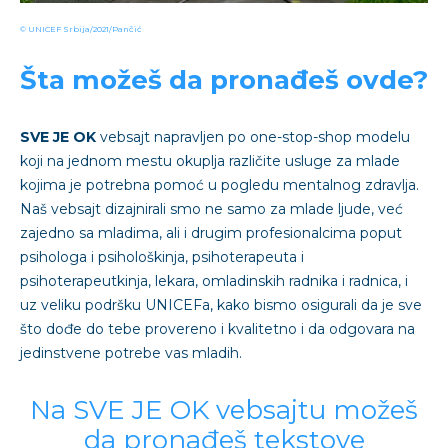
© UNICEF Srbija/2021/Pančić
Šta možeš da pronađeš ovde?
SVE JE OK
vebsajt napravljen po one-stop-shop modelu
koji na jednom mestu okuplja različite usluge za mlade
kojima je potrebna pomoć u pogledu mentalnog zdravlja.
Naš vebsajt dizajnirali smo ne samo za mlade ljude, već
zajedno sa mladima, ali i drugim profesionalcima poput
psihologa i psihološkinja, psihoterapeuta i
psihoterapeutkinja, lekara, omladinskih radnika i radnica, i
uz veliku podršku UNICEFa, kako bismo osigurali da je sve
što dođe do tebe provereno i kvalitetno i da odgovara na
jedinstvene potrebe vas mladih.
Na SVE JE OK vebsajtu možeš
da pronađeš tekstove