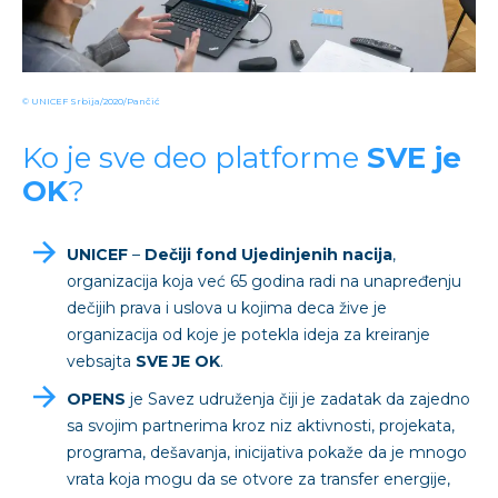
© UNICEF Srbija/2020/Pančić
Ko je sve deo platforme
SVE je
OK
?
UNICEF
–
Dečiji fond Ujedinjenih nacija
,
organizacija koja već 65 godina radi na unapređenju
dečijih prava i uslova u kojima deca žive je
organizacija od koje je potekla ideja za kreiranje
vebsajta
SVE JE OK
.
OPENS
je Savez udruženja čiji je zadatak da zajedno
sa svojim partnerima kroz niz aktivnosti, projekata,
programa, dešavanja, inicijativa pokaže da je mnogo
vrata koja mogu da se otvore za transfer energije,