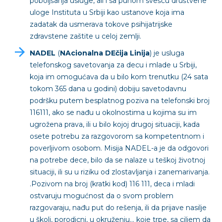
poboljšanja usluge, ali i sa punom svešću društvene
uloge Instituta u Srbiji kao ustanove koja ima
zadatak da usmerava tokove psihijatrijske
zdravstene zaštite u celoj zemlji.
NADEL
(
NAcionalna DEčija Linija
) je usluga
telefonskog savetovanja za decu i mlade u Srbiji,
koja im omogućava da u bilo kom trenutku (24 sata
tokom 365 dana u godini) dobiju savetodavnu
podršku putem besplatnog poziva na telefonski broj
116111, ako se nađu u okolnostima u kojima su im
ugrožena prava, ili u bilo kojoj drugoj situaciji, kada
osete potrebu za razgovorom sa kompetentnom i
poverljivom osobom. Misija NADEL-a je da odgovori
na potrebe dece, bilo da se nalaze u teškoj životnoj
situaciji, ili su u riziku od zlostavljanja i zanemarivanja.
.Pozivom na broj (kratki kod) 116 111, deca i mladi
ostvaruju mogućnost da o svom problem
razgovaraju, nađu put do rešenja, ili da prijave nasilje
u školi, porodicni, u okruženju… koje trpe, sa ciljem da