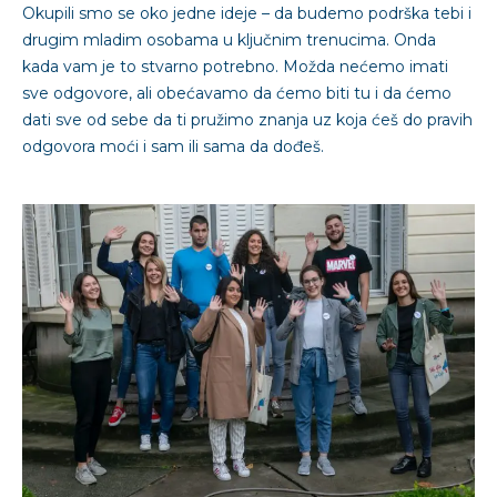
Okupili smo se oko jedne ideje – da budemo podrška tebi i
drugim mladim osobama u ključnim trenucima. Onda
kada vam je to stvarno potrebno. Možda nećemo imati
sve odgovore, ali obećavamo da ćemo biti tu i da ćemo
dati sve od sebe da ti pružimo znanja uz koja ćeš do pravih
odgovora moći i sam ili sama da dođeš.