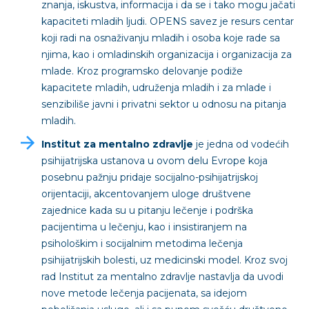
znanja, iskustva, informacija i da se i tako mogu jačati
kapaciteti mladih ljudi. OPENS savez je resurs centar
koji radi na osnaživanju mladih i osoba koje rade sa
njima, kao i omladinskih organizacija i organizacija za
mlade. Kroz programsko delovanje podiže
kapacitete mladih, udruženja mladih i za mlade i
senzibiliše javni i privatni sektor u odnosu na pitanja
mladih.
Institut za mentalno zdravlje
je jedna od vodećih
psihijatrijska ustanova u ovom delu Evrope koja
posebnu pažnju pridaje socijalno-psihijatrijskoj
orijentaciji, akcentovanjem uloge društvene
zajednice kada su u pitanju lečenje i podrška
pacijentima u lečenju, kao i insistiranjem na
psihološkim i socijalnim metodima lečenja
psihijatrijskih bolesti, uz medicinski model. Kroz svoj
rad Institut za mentalno zdravlje nastavlja da uvodi
nove metode lečenja pacijenata, sa idejom