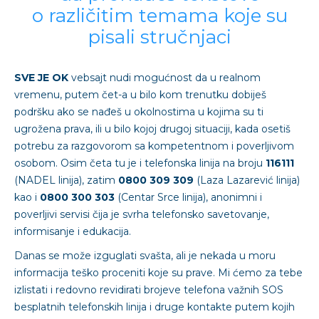
o različitim temama koje su
pisali stručnjaci
SVE JE OK
vebsajt nudi mogućnost da u realnom
vremenu, putem čet-a u bilo kom trenutku dobiješ
podršku ako se nađeš u okolnostima u kojima su ti
ugrožena prava, ili u bilo kojoj drugoj situaciji, kada osetiš
potrebu za razgovorom sa kompetentnom i poverljivom
osobom. Osim četa tu je i telefonska linija na broju
116111
(NADEL linija), zatim
0800 309 309
(Laza Lazarević linija)
kao i
0800 300 303
(Centar Srce linija), anonimni i
poverljivi servisi čija je svrha telefonsko savetovanje,
informisanje i edukacija.
Danas se može izguglati svašta, ali je nekada u moru
informacija teško proceniti koje su prave. Mi ćemo za tebe
izlistati i redovno revidirati brojeve telefona važnih SOS
besplatnih telefonskih linija i druge kontakte putem kojih