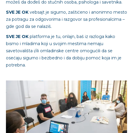
možeš da dođeš do stučnih osoba, psihologa i savetnika.
SVE JE OK
vebsajt je sigurno, zaštićeno i anonimno mesto
za potragu za odgovorima i razgovor sa profesionalcima –
gde god da se nalaziš.
SVE JE OK
platforma je tu, onlajn, baš iz razloga kako
bismo i mladima koji u svojim mestima nemaju
savetovališta i/ili omladinske centre omogućili da se
osećaju sigurno i bezbedno i da dobiju pomoć koja im je
potrebna.