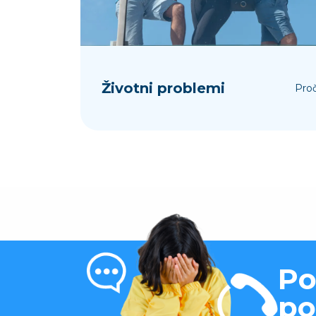
Životni problemi
Proč
Po
p