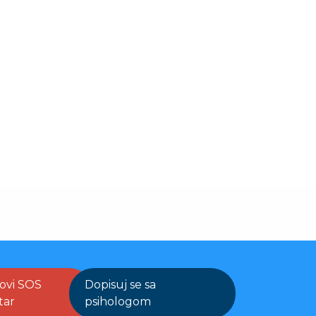
ovi SOS
Dopisuj se sa
tar
psihologom