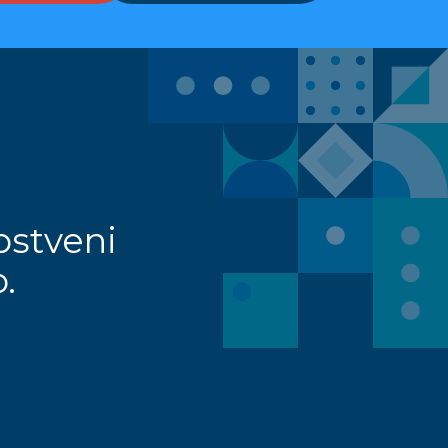
pstveni
.