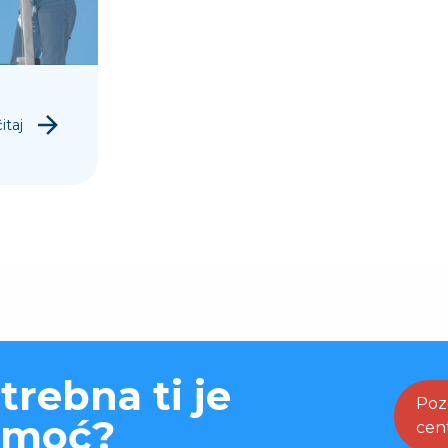
itaj
trebna ti je
Poz
omoć?
cen