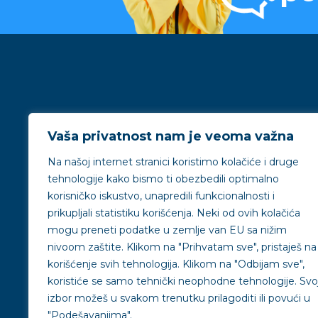
Vaša privatnost nam je veoma važna
Uvek i
Na našoj internet stranici koristimo kolačiće i druge
tehnologije kako bismo ti obezbedili optimalno
korisničko iskustvo, unapredili funkcionalnosti i
prikupljali statistiku korišćenja. Neki od ovih kolačića
mogu preneti podatke u zemlje van EU sa nižim
nivoom zaštite.
Klikom na "
Prihvatam sve"
, pristaješ na
korišćenje svih tehnologija. Klikom na "
Odbijam sve"
,
koristiće se samo tehnički neophodne tehnologije. Svo
izbor možeš u svakom trenutku prilagoditi ili povući u
"
Podešavanjima"
.