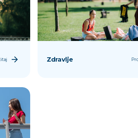
Zdravlje
itaj
Pro