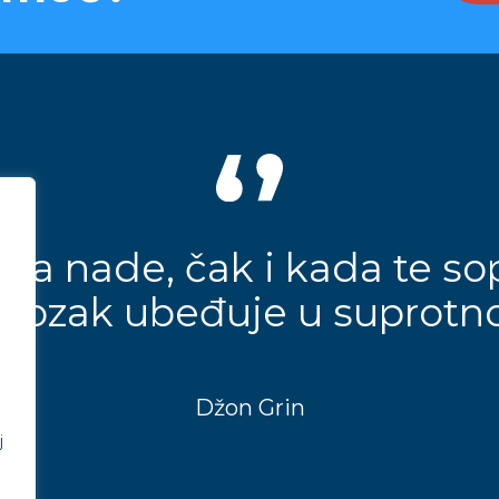
ma nade, čak i kada te so
mozak ubeđuje u suprotno
Džon Grin
j