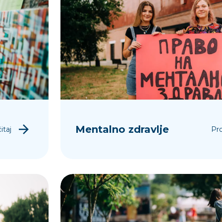
Mentalno zdravlje
itaj
Pro