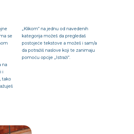
ojne
„Klikom“ na jednu od navedenih
ima se
kategorija možeš da pregledaš
vnom
postojeće tekstove a možeš i sam/a
da potražiš naslove koji te zanimaju
pomoću opcije „Istraži“.
a na
 i
, tako
ražuješ