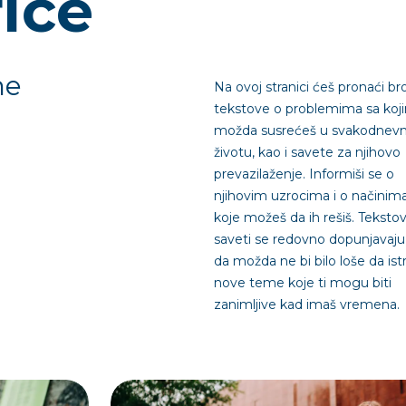
riče
me
Na ovoj stranici ćeš pronaći br
tekstove o problemima sa koj
možda susrećeš u svakodne
životu, kao i savete za njihovo
prevazilaženje. Informiši se o
njihovim uzrocima i o načinim
koje možeš da ih rešiš. Tekstovi
saveti se redovno dopunjavaju
da možda ne bi bilo loše da ist
nove teme koje ti mogu biti
zanimljive kad imaš vremena.