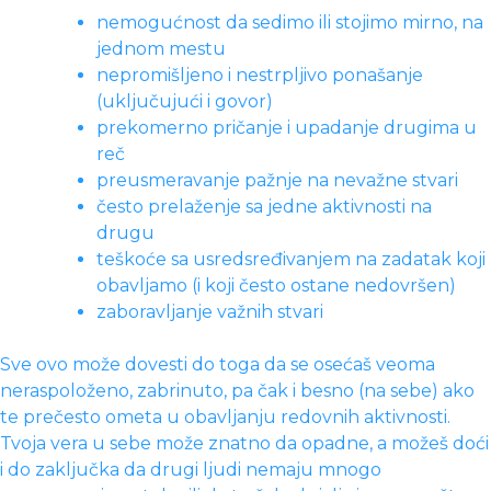
nemogućnost da sedimo ili stojimo mirno, na
jednom mestu
nepromišljeno i nestrpljivo ponašanje
(uključujući i govor)
prekomerno pričanje i upadanje drugima u
reč
preusmeravanje pažnje na nevažne stvari
često prelaženje sa jedne aktivnosti na
drugu
teškoće sa usredsređivanjem na zadatak koji
obavljamo (i koji često ostane nedovršen)
zaboravljanje važnih stvari
Sve ovo može dovesti do toga da se osećaš veoma
neraspoloženo, zabrinuto, pa čak i besno (na sebe) ako
te prečesto ometa u obavljanju redovnih aktivnosti.
Tvoja vera u sebe može znatno da opadne, a možeš doći
i do zaključka da drugi ljudi nemaju mnogo