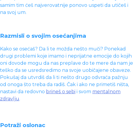
samim tim ćeš najverovatnije ponovo uspeti da utičeš i
na svoj um.
Razmisli o svojim osećanjima
Kako se osećaš? Da li te možda nešto muči? Ponekad
drugi problemi koje imamo i neprijatne emocije do kojih
oni dovode mogu da nas preplave do te mere da nam je
teško da se usredsredimo na svoje uobičajene obaveze.
Pokušaj da utvrdiš da li ti nešto drugo odvraća pažnju
od onoga što treba da radiš. Čak i ako ne primetiš ništa,
nastavi da redovno
brineš o sebi
i svom
mentalnom
zdravlju
.
Potraži oslonac