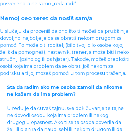
posvećeno, a ne samo „reda radi“.
Nemoj ceo teret da nosiš sam/a
U slučaju da proceniš da ono što ti možeš da pružiš nije
dovoljno, najbolje je da se obratiš nekom drugom za
pomoć. To može biti roditelj (bilo tvoj, bilo osobe kojoj
želiš da pomogneš), nastavnik, trener, a može biti i neko
stručniji (psiholog ili psihijatar). Takođe, možeš predložiti
osobi koja ima problem da se obrati još nekom za
podršku a ti joj možeš pomoći u tom procesu traženja.
Šta da radim ako me osoba zamoli da nikome
ne kažem da ima problem?
U redu je da čuvaš tajnu, sve dok čuvanje te tajne
ne dovodi osobu koja ima problem ili nekog
drugog u opasnost. Ako ti se ta osoba poverila da
želi ili planira da naudi sebi ili nekom drugom ili da