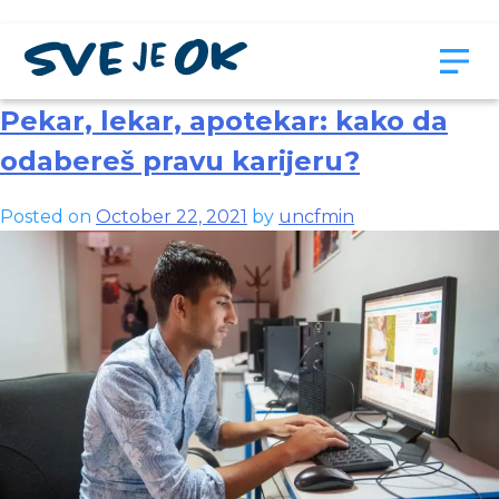
Month:
October 2021
Pekar, lekar, apotekar: kako da
odabereš pravu karijeru?
Posted on
October 22, 2021
by
uncfmin