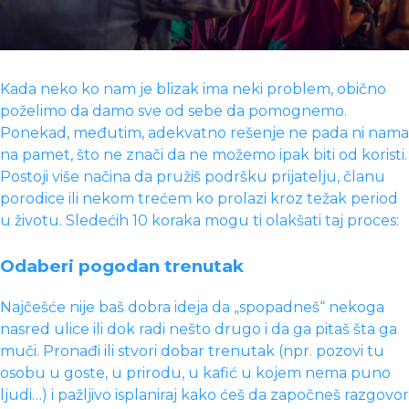
Kada neko ko nam je blizak ima neki problem, obično
poželimo da damo sve od sebe da pomognemo.
Ponekad, međutim, adekvatno rešenje ne pada ni nama
na pamet, što ne znači da ne možemo ipak biti od koristi.
Postoji više načina da pružiš podršku prijatelju, članu
porodice ili nekom trećem ko prolazi kroz težak period
u životu. Sledećih 10 koraka mogu ti olakšati taj proces:
Odaberi pogodan trenutak
Najčešće nije baš dobra ideja da „spopadneš“ nekoga
nasred ulice ili dok radi nešto drugo i da ga pitaš šta ga
muči. Pronađi ili stvori dobar trenutak (npr. pozovi tu
osobu u goste, u prirodu, u kafić u kojem nema puno
ljudi…) i pažljivo isplaniraj kako ćeš da započneš razgovor