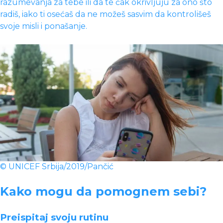
razumevanja za tebe ili da te čak okrivljuju za ono što
radiš, iako ti osećaš da ne možeš sasvim da kontrolišeš
svoje misli i ponašanje.
© UNICEF Srbija/2019/Pančić
Kako mogu da pomognem sebi?
Preispitaj svoju rutinu