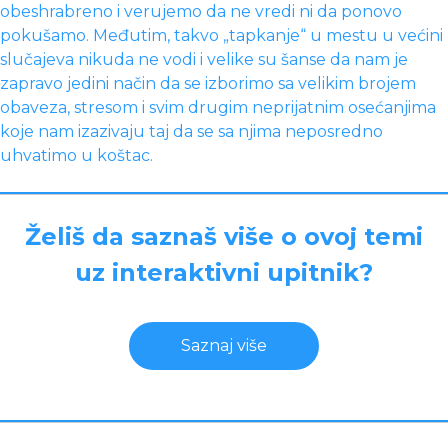
obeshrabreno i verujemo da ne vredi ni da ponovo
pokušamo. Međutim, takvo „tapkanje“ u mestu u većini
slučajeva nikuda ne vodi i velike su šanse da nam je
zapravo jedini način da se izborimo sa velikim brojem
obaveza, stresom i svim drugim neprijatnim osećanjima
koje nam izazivaju taj da se sa njima neposredno
uhvatimo u koštac.
Želiš da saznaš više o ovoj temi
uz interaktivni upitnik?
Saznaj više