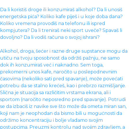
Da li koristiš droge ili konzumiraš alkohol? Da li unosiš
energetska pića? Koliko kafe piješ i u koje doba dana?
Koliko vremena provodiš na telefonu ili ispred
kompjutera? Da li treniraš neki sport uveče? Spavaš li
dovoljno? Da li vodiš računa o svojoj ishrani?
Alkohol, droga, šećer i razne druge supstance mogu da
utiču na tvoju sposobnost da održiš pažnju, ne samo
dok ih konzumiraš već i naknadno. Sem toga,
prekomerni unos kafe, naročito u poslepodnevnim
časovima (nekoliko sati pred spavanje), može povećati
potrebu da se stalno krećeš, kao i prebrzo razmišljanje.
Slična je situacija sa različitim vrstama ekrana, ali i
sportom (naročito neposredno pred spavanje). Potrudi
se da izbaciš iz navike sve što može da ometa miran san,
koji nam je neophodan da bismo bili u mogućnosti da
održimo koncentraciju i bolje vladamo svojim
postupcima. Preuzmi kontrolu nad svojim zdravljem, a