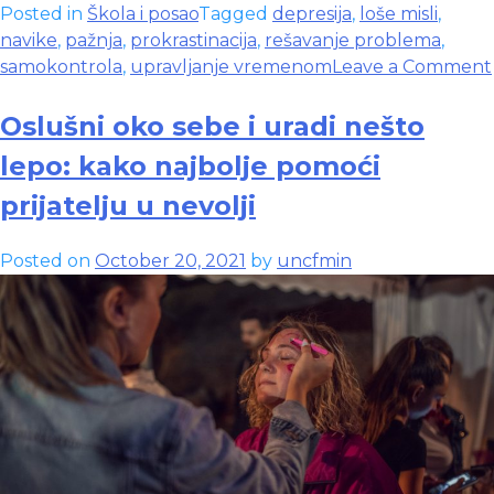
Posted in
Škola i posao
Tagged
depresija
,
loše misli
,
navike
,
pažnja
,
prokrastinacija
,
rešavanje problema
,
samokontrola
,
upravljanje vremenom
Leave a Comment
Oslušni oko sebe i uradi nešto
lepo: kako najbolje pomoći
prijatelju u nevolji
Posted on
October 20, 2021
by
uncfmin