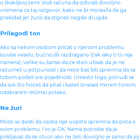
o škakljivoj temi. Vodi računa da izdvojiš dovoljno
vremena za taj razgovor, kako ne bi morao/la da ga
prekidaš jer žuriš da stigneš negde drugde.
Prilagodi ton
Ako sa nekom osobom pričaš o njenom problemu
isuviše veselo, bučno i/ili razdragano (čak iako ti to nije
namera), velike su šanse da će steći utisak da je ne
razumeš u potpunosti i da neće baš biti spremna da sa
tobom podeli sve pojedinosti. Umesto toga, potrudi se
da sve što hoćeš da pitaš i kažeš izneseš mirnim tonom,
odabranim rečima i polako.
Ne žuri
Može se desiti da osoba nije uopšte spremna da priča o
svom problemu. I to je OK. Nema potrebe da je
prisiljavaš da se otvori ako ne želi, dovoljno je samo da joj