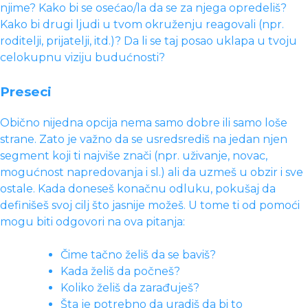
njime? Kako bi se osećao/la da se za njega opredeliš?
Kako bi drugi ljudi u tvom okruženju reagovali (npr.
roditelji, prijatelji, itd.)? Da li se taj posao uklapa u tvoju
celokupnu viziju budućnosti?
Preseci
Obično nijedna opcija nema samo dobre ili samo loše
strane. Zato je važno da se usredsrediš na jedan njen
segment koji ti najviše znači (npr. uživanje, novac,
mogućnost napredovanja i sl.) ali da uzmeš u obzir i sve
ostale. Kada doneseš konačnu odluku, pokušaj da
definišeš svoj cilj što jasnije možeš. U tome ti od pomoći
mogu biti odgovori na ova pitanja:
Čime tačno želiš da se baviš?
Kada želiš da počneš?
Koliko želiš da zarađuješ?
Šta je potrebno da uradiš da bi to