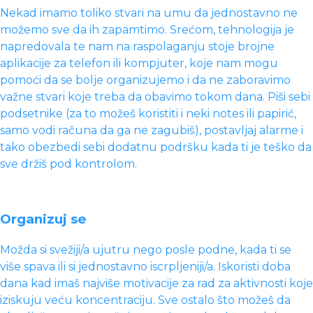
Nekad imamo toliko stvari na umu da jednostavno ne
možemo sve da ih zapamtimo. Srećom, tehnologija je
napredovala te nam na raspolaganju stoje brojne
aplikacije za telefon ili kompjuter, koje nam mogu
pomoći da se bolje organizujemo i da ne zaboravimo
važne stvari koje treba da obavimo tokom dana. Piši sebi
podsetnike (za to možeš koristiti i neki notes ili papirić,
samo vodi računa da ga ne zagubiš), postavljaj alarme i
tako obezbedi sebi dodatnu podršku kada ti je teško da
sve držiš pod kontrolom.
Organizuj se
Možda si svežiji/a ujutru nego posle podne, kada ti se
više spava ili si jednostavno iscrpljeniji/a. Iskoristi doba
dana kad imaš najviše motivacije za rad za aktivnosti koje
iziskuju veću koncentraciju. Sve ostalo što možeš da