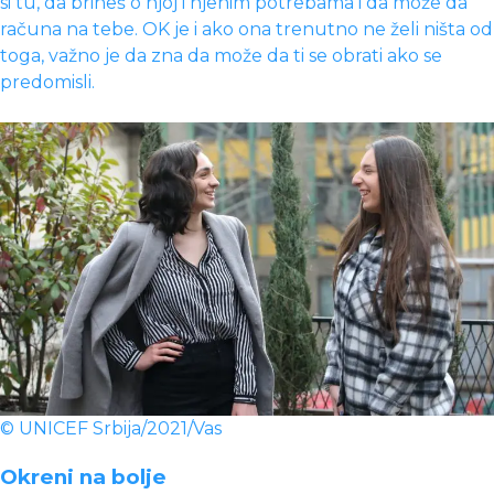
si tu, da brineš o njoj i njenim potrebama i da može da
računa na tebe. OK je i ako ona trenutno ne želi ništa od
toga, važno je da zna da može da ti se obrati ako se
predomisli.
© UNICEF Srbija/2021/Vas
Okreni na bolje