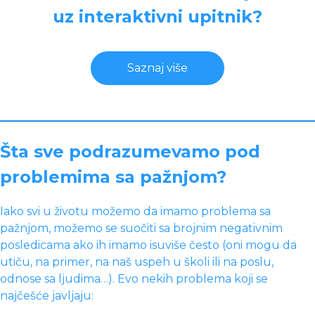
uz interaktivni upitnik?
Saznaj više
Šta sve podrazumevamo pod
problemima sa pažnjom?
Iako svi u životu možemo da imamo problema sa
pažnjom, možemo se suočiti sa brojnim negativnim
posledicama ako ih imamo isuviše često (oni mogu da
utiču, na primer, na naš uspeh u školi ili na poslu,
odnose sa ljudima…). Evo nekih problema koji se
najčešće javljaju: