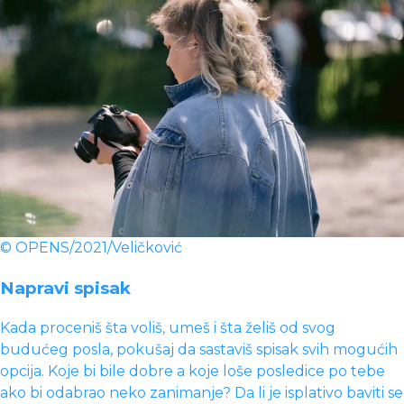
© OPENS/2021/Veličković
Napravi spisak
Kada proceniš šta voliš, umeš i šta želiš od svog
budućeg posla, pokušaj da sastaviš spisak svih mogućih
opcija. Koje bi bile dobre a koje loše posledice po tebe
ako bi odabrao neko zanimanje? Da li je isplativo baviti se