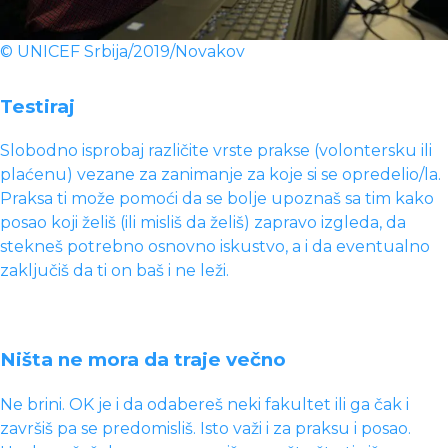
© UNICEF Srbija/2019/Novakov
Testiraj
Slobodno isprobaj različite vrste prakse (volontersku ili
plaćenu) vezane za zanimanje za koje si se opredelio/la.
Praksa ti može pomoći da se bolje upoznaš sa tim kako
posao koji želiš (ili misliš da želiš) zapravo izgleda, da
stekneš potrebno osnovno iskustvo, a i da eventualno
zaključiš da ti on baš i ne leži.
Ništa ne mora da traje večno
Ne brini. OK je i da odabereš neki fakultet ili ga čak i
završiš pa se predomisliš. Isto važi i za praksu i posao.