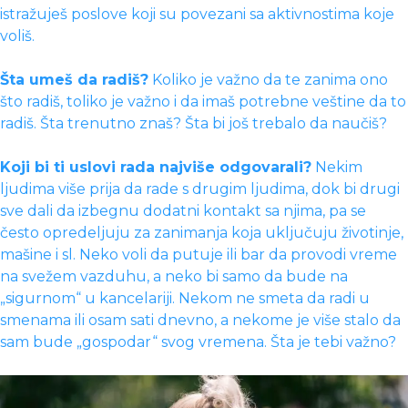
istražuješ poslove koji su povezani sa aktivnostima koje
voliš.
Šta umeš da radiš?
Koliko je važno da te zanima ono
što radiš, toliko je važno i da imaš potrebne veštine da to
radiš. Šta trenutno znaš? Šta bi još trebalo da naučiš?
Koji bi ti uslovi rada najviše odgovarali?
Nekim
ljudima više prija da rade s drugim ljudima, dok bi drugi
sve dali da izbegnu dodatni kontakt sa njima, pa se
često opredeljuju za zanimanja koja uključuju životinje,
mašine i sl. Neko voli da putuje ili bar da provodi vreme
na svežem vazduhu, a neko bi samo da bude na
„sigurnom“ u kancelariji. Nekom ne smeta da radi u
smenama ili osam sati dnevno, a nekome je više stalo da
sam bude „gospodar“ svog vremena. Šta je tebi važno?