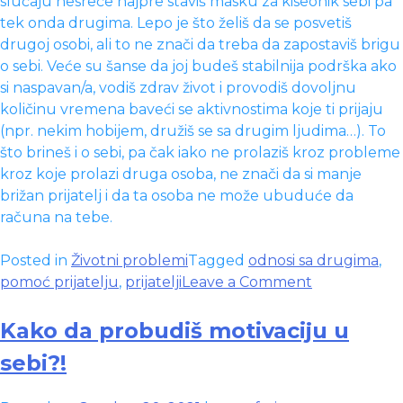
slučaju nesreće najpre staviš masku za kiseonik sebi pa
tek onda drugima. Lepo je što želiš da se posvetiš
drugoj osobi, ali to ne znači da treba da zapostaviš brigu
o sebi. Veće su šanse da joj budeš stabilnija podrška ako
si naspavan/a, vodiš zdrav život i provodiš dovoljnu
količinu vremena baveći se aktivnostima koje ti prijaju
(npr. nekim hobijem, družiš se sa drugim ljudima…). To
što brineš i o sebi, pa čak iako ne prolaziš kroz probleme
kroz koje prolazi druga osoba, ne znači da si manje
brižan prijatelj i da ta osoba ne može ubuduće da
računa na tebe.
Posted in
Životni problemi
Tagged
odnosi sa drugima
,
on
pomoć prijatelju
,
prijatelji
Leave a Comment
Oslušni
oko
Kako da probudiš motivaciju u
sebe
sebi?!
i
uradi