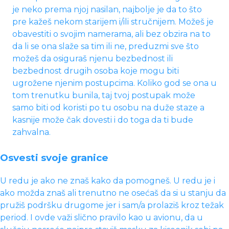
je neko prema njoj nasilan, najbolje je da to što
pre kažeš nekom starijem i/ili stručnijem. Možeš je
obavestiti o svojim namerama, ali bez obzira na to
da li se ona slaže sa tim ili ne, preduzmi sve što
možeš da osiguraš njenu bezbednost ili
bezbednost drugih osoba koje mogu biti
ugrožene njenim postupcima. Koliko god se ona u
tom trenutku bunila, taj tvoj postupak može
samo biti od koristi po tu osobu na duže staze a
kasnije može čak dovesti i do toga da ti bude
zahvalna.
Osvesti svoje granice
U redu je ako ne znaš kako da pomogneš. U redu je i
ako možda znaš ali trenutno ne osećaš da si u stanju da
pružiš podršku drugome jer i sam/a prolaziš kroz težak
period. I ovde važi slično pravilo kao u avionu, da u