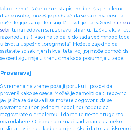
Iako ne možeš čarobnim štapićem da rešiš probleme
drage osobe, možeš je podstaći da se sa njima nosi na
način koji je za nju korisniji. Podseti je na važnost
brige o
sebi
(tj. na redovan san, zdravu ishranu, fizičku aktivnost,
razonodu i sl.), kao i na to da je do sada već mnogo toga
u životu uspešno „pregrmela“. Možete zajedno da
sastavite spisak njenih kvaliteta, koji joj može pomoći da
se oseti sigurnije u trenucima kada posumnja u sebe.
Proveravaj
S vremena na vreme pošalji poruku ili pozovi da
proveriš kako se oseća. Možeš je zamoliti da ti redovno
javlja šta se dešava ili se možete dogovoriti da se
povremeno (npr. jednom nedeljno) nađete da
razgovarate o problemu ili da radite nešto drugo što
ona odabere. Obično nam znači kad znamo da neko
misli na nas i onda kada nam je teško i da to radi iskreno i