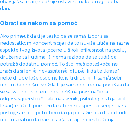
obavljaš sa manje pažnje ostavi za neko drugo doba
dana.
Obrati se nekom za pomoć
Ako primetiš da ti je teško da se sam/a izboriš sa
nedostatkom koncentracije i da to isuviše utiče na razne
aspekte tvog života (ocene u školi, efikasnost na poslu,
druženje sa ljudima…), nema razloga da se stidiš da
potražiš dodatnu pomoć. To što imaš poteškoća ne
znači da si lenj/a, nevaspitan/a, glup/a ili da te „krase“
neke druge loše osobine koje ti drugi (ili ti sam/a sebi)
mogu da pripišu. Možda ti je samo potrebna podrška da
se sa svojim problemom suočiš na pravi način, a
odgovarajući stručnjak (nastavnik, psiholog, psihijatar ili
lekar) može ti pomoći da u tome i uspeš. Rešenje uvek
postoji, samo je potrebno da ga potražimo, a drugi ljudi
mogu znatno da nam olakšaju taj proces traženja.