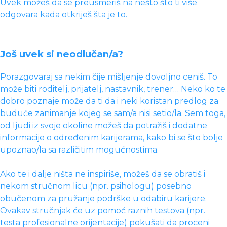
Uvek možeš da se preusmeriš na nešto što ti više
odgovara kada otkriješ šta je to.
Još uvek si neodlučan/a?
Porazgovaraj sa nekim čije mišljenje dovoljno ceniš. To
može biti roditelj, prijatelj, nastavnik, trener… Neko ko te
dobro poznaje može da ti da i neki koristan predlog za
buduće zanimanje kojeg se sam/a nisi setio/la. Sem toga,
od ljudi iz svoje okoline možeš da potražiš i dodatne
informacije o određenim karijerama, kako bi se što bolje
upoznao/la sa različitim mogućnostima.
Ako te i dalje ništa ne inspiriše, možeš da se obratiš i
nekom stručnom licu (npr. psihologu) posebno
obučenom za pružanje podrške u odabiru karijere.
Ovakav stručnjak će uz pomoć raznih testova (npr.
testa profesionalne orijentacije) pokušati da proceni