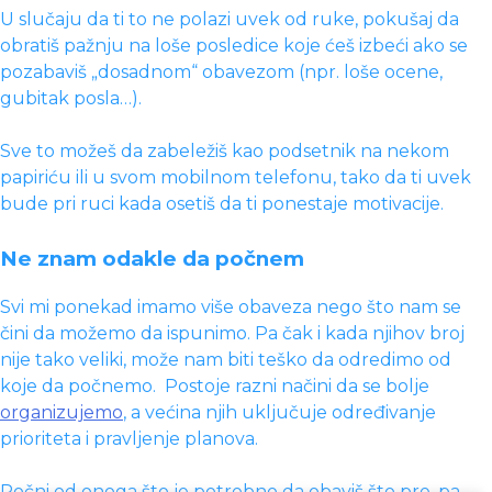
U slučaju da ti to ne polazi uvek od ruke, pokušaj da
obratiš pažnju na loše posledice koje ćeš izbeći ako se
pozabaviš „dosadnom“ obavezom (npr. loše ocene,
gubitak posla…).
Sve to možeš da zabeležiš kao podsetnik na nekom
papiriću ili u svom mobilnom telefonu, tako da ti uvek
bude pri ruci kada osetiš da ti ponestaje motivacije.
Ne znam odakle da počnem
Svi mi ponekad imamo više obaveza nego što nam se
čini da možemo da ispunimo. Pa čak i kada njihov broj
nije tako veliki, može nam biti teško da odredimo od
koje da počnemo.
Postoje razni načini da se bolje
organizujemo
, a većina njih uključuje određivanje
prioriteta i pravljenje planova.
Počni od onoga što je potrebno da obaviš što pre, pa