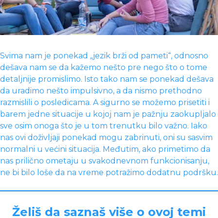
Svima nam je ponekad „jezik brži od pameti“, odnosno
dešava nam se da kažemo nešto pre nego što o tome
detaljnije promislimo. Isto tako nam se ponekad dešava
da uradimo nešto impulsivno, a da nismo prethodno
razmislili o posledicama. A sigurno se možemo prisetiti i
barem jedne situacije u kojoj nam je pažnju zaokupljalo
sve osim onoga što je u tom trenutku bilo važno. Iako
nas ovi doživljaji ponekad mogu zabrinuti, oni su sasvim
normalni u većini situacija. Međutim, ako primetimo da
nas prilično ometaju u svakodnevnom funkcionisanju,
ne bi bilo loše da na vreme potražimo dodatnu podršku.
Želiš da saznaš više o ovoj temi