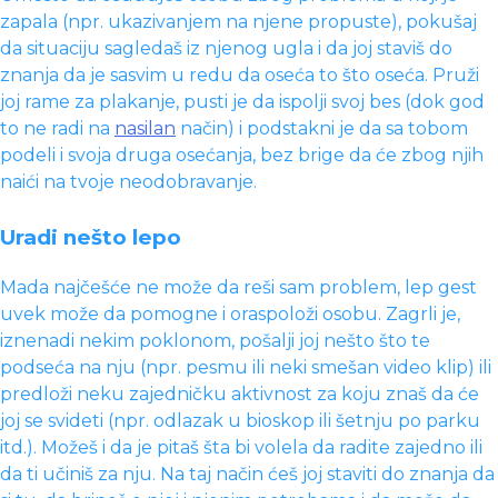
zapala (npr. ukazivanjem na njene propuste), pokušaj
da situaciju sagledaš iz njenog ugla i da joj staviš do
znanja da je sasvim u redu da oseća to što oseća. Pruži
joj rame za plakanje, pusti je da ispolji svoj bes (dok god
to ne radi na
nasilan
način) i podstakni je da sa tobom
podeli i svoja druga osećanja, bez brige da će zbog njih
naići na tvoje neodobravanje.
Uradi nešto lepo
Mada najčešće ne može da reši sam problem, lep gest
uvek može da pomogne i oraspoloži osobu. Zagrli je,
iznenadi nekim poklonom, pošalji joj nešto što te
podseća na nju (npr. pesmu ili neki smešan video klip) ili
predloži neku zajedničku aktivnost za koju znaš da će
joj se svideti (npr. odlazak u bioskop ili šetnju po parku
itd.). Možeš i da je pitaš šta bi volela da radite zajedno ili
da ti učiniš za nju. Na taj način ćeš joj staviti do znanja da