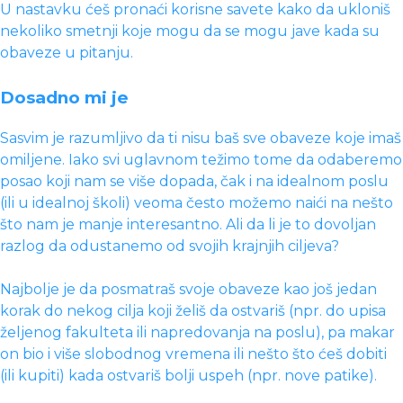
U nastavku ćeš pronaći korisne savete kako da ukloniš
nekoliko smetnji koje mogu da se mogu jave kada su
obaveze u pitanju.
Dosadno mi je
Sasvim je razumljivo da ti nisu baš sve obaveze koje imaš
omiljene. Iako svi uglavnom težimo tome da odaberemo
posao koji nam se više dopada, čak i na idealnom poslu
(ili u idealnoj školi) veoma često možemo naići na nešto
što nam je manje interesantno. Ali da li je to dovoljan
razlog da odustanemo od svojih krajnjih ciljeva?
Najbolje je da posmatraš svoje obaveze kao još jedan
korak do nekog cilja koji želiš da ostvariš (npr. do upisa
željenog fakulteta ili napredovanja na poslu), pa makar
on bio i više slobodnog vremena ili nešto što ćeš dobiti
(ili kupiti) kada ostvariš bolji uspeh (npr. nove patike).