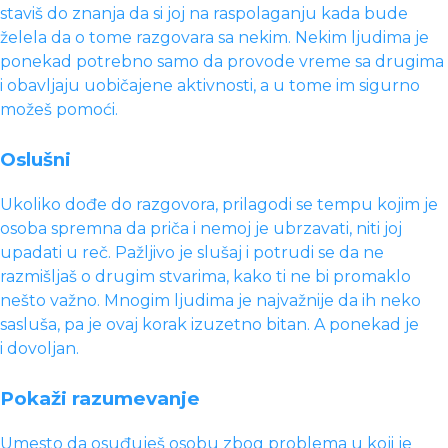
staviš do znanja da si joj na raspolaganju kada bude
želela da o tome razgovara sa nekim. Nekim ljudima je
ponekad potrebno samo da provode vreme sa drugima
i obavljaju uobičajene aktivnosti, a u tome im sigurno
možeš pomoći.
Oslušni
Ukoliko dođe do razgovora, prilagodi se tempu kojim je
osoba spremna da priča i nemoj je ubrzavati, niti joj
upadati u reč. Pažljivo je slušaj i potrudi se da ne
razmišljaš o drugim stvarima, kako ti ne bi promaklo
nešto važno. Mnogim ljudima je najvažnije da ih neko
sasluša, pa je ovaj korak izuzetno bitan. A ponekad je
i dovoljan.
Pokaži razumevanje
Umesto da osuđuješ osobu zbog problema u koji je