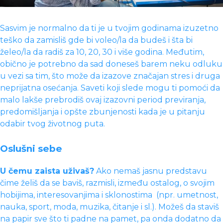
Sasvim je normalno da ti je u tvojim godinama izuzetno
teško da zamisliš gde bi voleo/la da budeš i šta bi
želeo/la da radiš za 10, 20, 30 i više godina. Međutim,
obično je potrebno da sad doneseš barem neku odluku
u vezi sa tim, što može da izazove značajan stres i druga
neprijatna osećanja. Saveti koji slede mogu ti pomoći da
malo lakše prebrodiš ovaj izazovni period previranja,
predomišljanja i opšte zbunjenosti kada je u pitanju
odabir tvog životnog puta.
Oslušni sebe
U čemu zaista uživaš?
Ako nemaš jasnu predstavu
čime želiš da se baviš, razmisli, između ostalog, o svojim
hobijima, interesovanjima i sklonostima (npr. umetnost,
nauka, sport, moda, muzika, čitanje i sl.). Možeš da staviš
na papir sve što ti padne na pamet, pa onda dodatno da