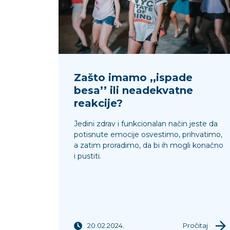
Zašto imamo ,,ispade
besa’’ ili neadekvatne
reakcije?
Jedini zdrav i funkcionalan način jeste da
potisnute emocije osvestimo, prihvatimo,
a zatim proradimo, da bi ih mogli konačno
i pustiti.
20.02.2024.
Pročitaj