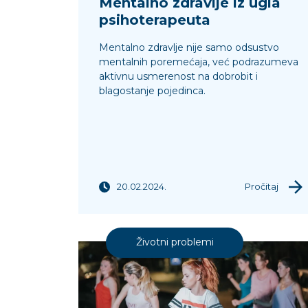
Mentalno zdravlje iz ugla
psihoterapeuta
Mentalno zdravlje nije samo odsustvo
mentalnih poremećaja, već podrazumeva
aktivnu usmerenost na dobrobit i
blagostanje pojedinca.
20.02.2024.
Pročitaj
Životni problemi