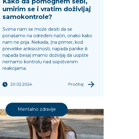
Kako da pomognem sebi,
umirim se i vratim doživljaj
samokontrole?
Svima nam se može desiti da se
ponašamo na određeni način, onako kako
nam ne prija. Nekada, (na primer, kod
prevelike anksioznosti, napada panike ili
napada besa) imamo doživljaj da uopšte
nemamo kontrolu nad sopstvenim
reakcijama.
20.02.2024.
Pročitaj
Mentalno zdravlje