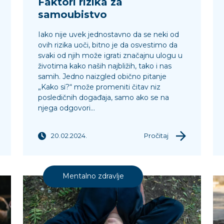
Faktori rizika za
samoubistvo
Iako nije uvek jednostavno da se neki od
ovih rizika uoči, bitno je da osvestimo da
svaki od njih može igrati značajnu ulogu u
životima kako naših najbližih, tako i nas
samih. Jedno naizgled obično pitanje
„Kako si?“ može promeniti čitav niz
posledičnih događaja, samo ako se na
njega odgovori...
20.02.2024.
Pročitaj
Mentalno zdravlje