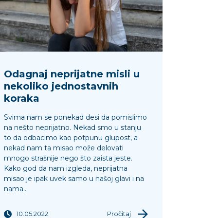
Odagnaj neprijatne misli u
nekoliko jednostavnih
koraka
Svima nam se ponekad desi da pomislimo
na nešto neprijatno. Nekad smo u stanju
to da odbacimo kao potpunu glupost, a
nekad nam ta misao može delovati
mnogo strašnije nego što zaista jeste.
Kako god da nam izgleda, neprijatna
misao je ipak uvek samo u našoj glavi i na
nama...
10.05.2022.
Pročitaj