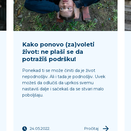
Kako ponovo (za)voleti
život: ne plaši se da
potražiš podršku!
Ponekad ti se može činiti da je život
nepodnošljiv. Ali i tada je podnošljiv. Uvek
možeš da odlučiš da uprkos svemu
nastaviš dalje i sačekaš da se stvari malo
poboljšaju.
24.05.2022.
Pročitaj