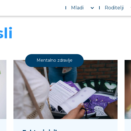
Mladi
Roditelji
li
Mentalno zdravlje