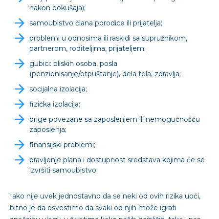
nakon pokušaja);
samoubistvo člana porodice ili prijatelja;
problemi u odnosima ili raskidi sa supružnikom,
partnerom, roditeljima, prijateljem;
gubici: bliskih osoba, posla
(penzionisanje/otpuštanje), dela tela, zdravlja;
socijalna izolacija;
fizička izolacija;
brige povezane sa zaposlenjem ili nemogućnošću
zaposlenja;
finansijski problemi;
pravljenje plana i dostupnost sredstava kojima će se
izvršiti samoubistvo.
Iako nije uvek jednostavno da se neki od ovih rizika uoči,
bitno je da osvestimo da svaki od njih može igrati