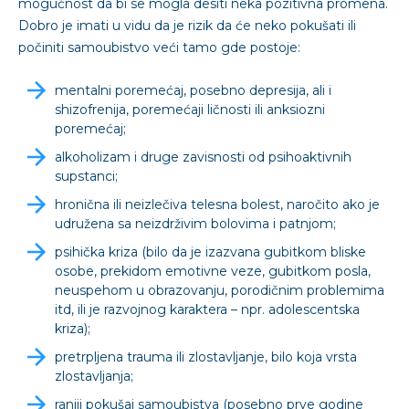
mogućnost da bi se mogla desiti neka pozitivna promena.
Dobro je imati u vidu da je rizik da će neko pokušati ili
počiniti samoubistvo veći tamo gde postoje:
mentalni poremećaj, posebno depresija, ali i
shizofrenija, poremećaji ličnosti ili anksiozni
poremećaj;
alkoholizam i druge zavisnosti od psihoaktivnih
supstanci;
hronična ili neizlečiva telesna bolest, naročito ako je
udružena sa neizdrživim bolovima i patnjom;
psihička kriza (bilo da je izazvana gubitkom bliske
osobe, prekidom emotivne veze, gubitkom posla,
neuspehom u obrazovanju, porodičnim problemima
itd, ili je razvojnog karaktera – npr. adolescentska
kriza);
pretrpljena trauma ili zlostavljanje, bilo koja vrsta
zlostavljanja;
raniji pokušaj samoubistva (posebno prve godine