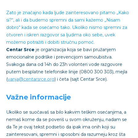
Zato je značajno kada ljude zainteresovano pitamo „Kako
si?“, ali i da budemo spremni da sami kažemo „Nisam
dobro“ kada se osećamo tako. Ukoliko nismo spremni za
otvoren i iskren razgovor sa ljudima oko sebe, uvek
možemo potražiti i dobiti stručnu pomoć.
Centar Srce
je organizacija koja se bavi pružanjem
emocionalne podrške i prevencijom samoubistva.
Svakoga dana od 14h do 23h volonteri vode razgovore
putem besplatne telefonske linije (0800 300 303), mejla
(
vanja@centarsrce.org
) i četa (sajt Centar Srce).
Važne informacije
Ukoliko se suočavaš sa bilo kakvim teškim osećanjima, a
nemaš kome da se poveriš u svom okruženju, nadam se
da Te je ovaj tekst podsetio da ipak ima onih koji su
zainteresovani, spremni i sposobni da razumeju kroz šta