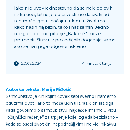
Iako nije uvek jednostavno da se neki od ovih
rizika uoči, bitno je da osvestimo da svaki od
njih može igrati značajnu ulogu u životima
kako naših najbližih, tako i nas samih. Jedno
naizgled obično pitanje „Kako si?“ može
promeniti čitav niz posledičnih događaja, samo
ako se na njega odgovori iskreno.
20.02.2024.
4 minuta čitanja
Autorka teksta: Marija Riđošić
Samoubistvo je čin kojim čovek sebi svesno i namerno
oduzima život. Iako to može učiniti iz različitih razloga,
kada govorimo o samoubistvu, najčešće imamo u vidu
“očajničko rešenje” za trpljenje koje izgleda bezizlazno –
kada se osobi život čini nepodnošljivim i ne vidi nikakvu