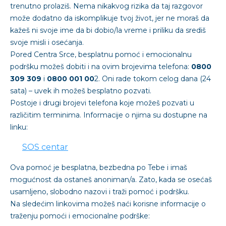
trenutno prolaziš. Nema nikakvog rizika da taj razgovor
može dodatno da iskomplikuje tvoj život, jer ne moraš da
kažeš ni svoje ime da bi dobio/la vreme i priliku da središ
svoje misli i osećanja.
Pored Centra Srce, besplatnu pomoć i emocionalnu
podršku možeš dobiti i na ovim brojevima telefona:
0800
309 309
i
0800 001 00
2. Oni rade tokom celog dana (24
sata) – uvek ih možeš besplatno pozvati.
Postoje i drugi brojevi telefona koje možeš pozvati u
različitim terminima. Informacije o njima su dostupne na
linku:
SOS centar
Ova pomoć je besplatna, bezbedna po Tebe i imaš
mogućnost da ostaneš anoniman/a. Zato, kada se osećaš
usamljeno, slobodno nazovi i traži pomoć i podršku.
Na sledećim linkovima možeš naći korisne informacije o
traženju pomoći i emocionalne podrške: