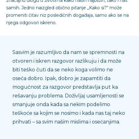
značajnu ulogu u životima kako naših najbližih, tako i nas
samih. Jedno naizgled obično pitanje „Kako si?“ može
promeniti čitav niz posledičnih događaja, samo ako se na
njega odgovori iskreno.
Sasvim je razumljivo da nam se spremnosti na
otvoren i iskren razgovor razlikuju i da može
biti teško čuti da se neko koga volimo ne
oseća dobro. Ipak, dobro je zapamtiti da
mogućnost za razgovor predstavlja put ka
rešavanju problema. Doživljaj usamljenosti se
smanjuje onda kada sa nekim podelimo
teškoće sa kojim se nosimo i kada nas taj neko
prihvati – sa svim našim mislima i osećanjima.