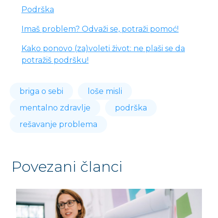
Podrška
Imaš problem? Odvaži se, potraži pomoć!
Kako ponovo (za)voleti život: ne plaši se da
potražiš podršku!
briga o sebi
loše misli
mentalno zdravlje
podrška
rešavanje problema
Povezani članci