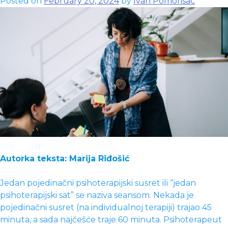
Posted on
February 20, 2024
by
Ivan Pomorisac
Autorka teksta: Marija Riđošić
Jedan pojedinačni psihoterapijski susret ili “jedan
psihoterapijski sat” se naziva seansom. Nekada je
pojedinačni susret (na individualnoj terapiji) trajao 45
minuta, a sada najčešće traje 60 minuta. Psihoterapeut