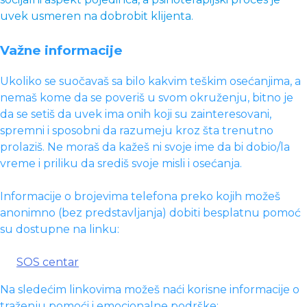
uvek usmeren na dobrobit klijenta.
Važne informacije
Ukoliko se suočavaš sa bilo kakvim teškim osećanjima, a
nemaš kome da se poveriš u svom okruženju, bitno je
da se setiš da uvek ima onih koji su zainteresovani,
spremni i sposobni da razumeju kroz šta trenutno
prolaziš. Ne moraš da kažeš ni svoje ime da bi dobio/la
vreme i priliku da središ svoje misli i osećanja.
Informacije o brojevima telefona preko kojih možeš
anonimno (bez predstavljanja) dobiti besplatnu pomoć
su dostupne na linku:
SOS centar
Na sledećim linkovima možeš naći korisne informacije o
traženju pomoći i emocionalne podrške: