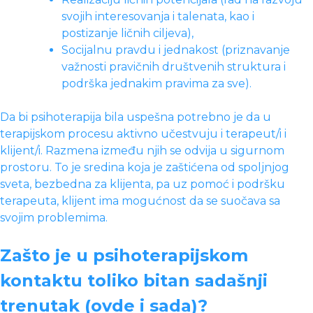
svojih interesovanja i talenata, kao i
postizanje ličnih ciljeva),
Socijalnu pravdu i jednakost (priznavanje
važnosti pravičnih društvenih struktura i
podrška jednakim pravima za sve).
Da bi psihoterapija bila uspešna potrebno je da u
terapijskom procesu aktivno učestvuju i terapeut/i i
klijent/i. Razmena između njih se odvija u sigurnom
prostoru. To je sredina koja je zaštićena od spoljnjog
sveta, bezbedna za klijenta, pa uz pomoć i podršku
terapeuta, klijent ima mogućnost da se suočava sa
svojim problemima.
Zašto je u psihoterapijskom
kontaktu toliko bitan sadašnji
trenutak (ovde i sada)?