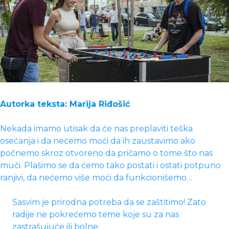
Autorka teksta: Marija Riđošić
Nekada imamo utisak da će nas preplaviti teška
osećanja i da nećemo moći da ih zaustavimo ako
počnemo skroz otvoreno da pričamo o tome što nas
muči. Plašimo se da ćemo tako postati i ostati potpuno
ranjivi, da nećemo više moći da funkcionišemo…
Sasvim je prirodna potreba da se zaštitimo! Zato
radije ne pokrećemo teme koje su za nas
zastrašujuće ili bolne.