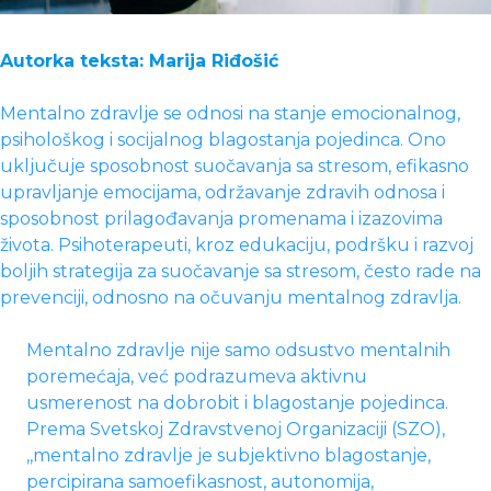
Autorka teksta: Marija Riđošić
Mentalno zdravlje se odnosi na stanje emocionalnog,
psihološkog i socijalnog blagostanja pojedinca. Ono
uključuje sposobnost suočavanja sa stresom, efikasno
upravljanje emocijama, održavanje zdravih odnosa i
sposobnost prilagođavanja promenama i izazovima
života. Psihoterapeuti, kroz edukaciju, podršku i razvoj
boljih strategija za suočavanje sa stresom, često rade na
prevenciji, odnosno na očuvanju mentalnog zdravlja.
Mentalno zdravlje nije samo odsustvo mentalnih
poremećaja, već podrazumeva aktivnu
usmerenost na dobrobit i blagostanje pojedinca.
Prema Svetskoj Zdravstvenoj Organizaciji (SZO),
,,mentalno zdravlje je subjektivno blagostanje,
percipirana samoefikasnost, autonomija,