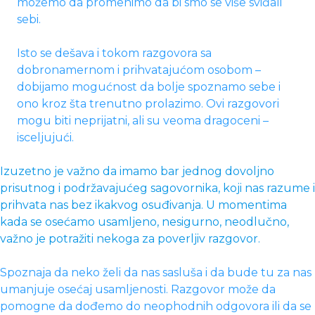
možemo da promenimo da bi smo se više sviđali
sebi.
Isto se dešava i tokom razgovora sa
dobronamernom i prihvatajućom osobom –
dobijamo mogućnost da bolje spoznamo sebe i
ono kroz šta trenutno prolazimo. Ovi razgovori
mogu biti neprijatni, ali su veoma dragoceni –
isceljujući.
Izuzetno je važno da imamo bar jednog dovoljno
prisutnog i podržavajućeg sagovornika, koji nas razume i
prihvata nas bez ikakvog osuđivanja. U momentima
kada se osećamo usamljeno, nesigurno, neodlučno,
važno je potražiti nekoga za poverljiv razgovor.
Spoznaja da neko želi da nas sasluša i da bude tu za nas
umanjuje osećaj usamljenosti. Razgovor može da
pomogne da dođemo do neophodnih odgovora ili da se