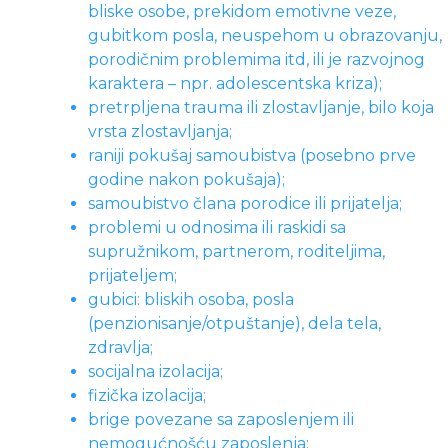
bliske osobe, prekidom emotivne veze,
gubitkom posla, neuspehom u obrazovanju,
porodičnim problemima itd, ili je razvojnog
karaktera – npr. adolescentska kriza);
pretrpljena trauma ili zlostavljanje, bilo koja
vrsta zlostavljanja;
raniji pokušaj samoubistva (posebno prve
godine nakon pokušaja);
samoubistvo člana porodice ili prijatelja;
problemi u odnosima ili raskidi sa
supružnikom, partnerom, roditeljima,
prijateljem;
gubici: bliskih osoba, posla
(penzionisanje/otpuštanje), dela tela,
zdravlja;
socijalna izolacija;
fizička izolacija;
brige povezane sa zaposlenjem ili
nemogućnošću zaposlenja;