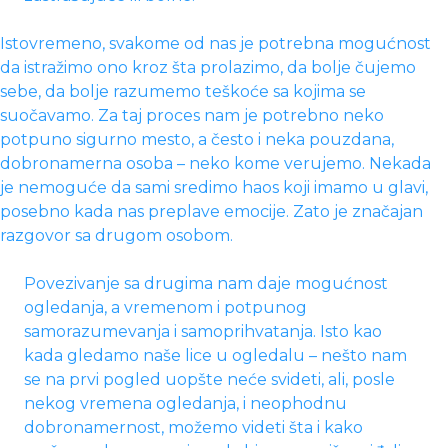
Istovremeno, svakome od nas je potrebna mogućnost
da istražimo ono kroz šta prolazimo, da bolje čujemo
sebe, da bolje razumemo teškoće sa kojima se
suočavamo. Za taj proces nam je potrebno neko
potpuno sigurno mesto, a često i neka pouzdana,
dobronamerna osoba – neko kome verujemo. Nekada
je nemoguće da sami sredimo haos koji imamo u glavi,
posebno kada nas preplave emocije. Zato je značajan
razgovor sa drugom osobom.
Povezivanje sa drugima nam daje mogućnost
ogledanja, a vremenom i potpunog
samorazumevanja i samoprihvatanja. Isto kao
kada gledamo naše lice u ogledalu – nešto nam
se na prvi pogled uopšte neće svideti, ali, posle
nekog vremena ogledanja, i neophodnu
dobronamernost, možemo videti šta i kako