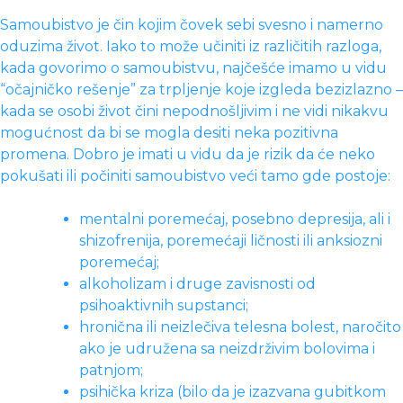
Samoubistvo je čin kojim čovek sebi svesno i namerno
oduzima život. Iako to može učiniti iz različitih razloga,
kada govorimo o samoubistvu, najčešće imamo u vidu
“očajničko rešenje” za trpljenje koje izgleda bezizlazno –
kada se osobi život čini nepodnošljivim i ne vidi nikakvu
mogućnost da bi se mogla desiti neka pozitivna
promena. Dobro je imati u vidu da je rizik da će neko
pokušati ili počiniti samoubistvo veći tamo gde postoje:
mentalni poremećaj, posebno depresija, ali i
shizofrenija, poremećaji ličnosti ili anksiozni
poremećaj;
alkoholizam i druge zavisnosti od
psihoaktivnih supstanci;
hronična ili neizlečiva telesna bolest, naročito
ako je udružena sa neizdrživim bolovima i
patnjom;
psihička kriza (bilo da je izazvana gubitkom