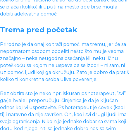
se plaća i koliko) ili uputi na mesto gde bi se mogla
dobiti adekvatna pomoć.
Trema pred početak
Prirodno je da onaj ko traži pomoć ima tremu, jer će sa
nepoznatom osobom podeliti nešto što mu je veoma
značajno – neka neugodna osećanja i/ili neku ličnu
poteškoću sa kojom ne uspeva da se izbori – ni sam, ni
uz pomoć ljudi koji ga okružuju. Zato je dobro da pratiš
koliko ti konkretna osoba uliva poverenje.
Bez obzira što je neko npr. iskusan psihoterapeut, “svi”
ga/je hvale i preporučuju, činjenica je da je ključan
odnos koji vi uspostavite. Psihoterapeut je čovek (kao i
ti) i naravno da nije savršen. On, kao i svi drugi ljudi, ima
svoja ograničenja. Niko nije jednako dobar sa svima koji
dođu kod njega, niti se jednako dobro nosi sa svim