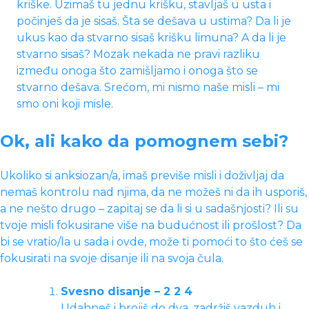
kriške. Uzimaš tu jednu krišku, stavljaš u usta i
počinješ da je sisaš. Šta se dešava u ustima? Da li je
ukus kao da stvarno sisaš krišku limuna? A da li je
stvarno sisaš? Mozak nekada ne pravi razliku
između onoga što zamišljamo i onoga što se
stvarno dešava. Srećom, mi nismo naše misli – mi
smo oni koji misle.
Ok, ali kako da pomognem sebi?
Ukoliko si anksiozan/a, imaš previše misli i doživljaj da
nemaš kontrolu nad njima, da ne možeš ni da ih usporiš,
a ne nešto drugo – zapitaj se da li si u sadašnjosti? Ili su
tvoje misli fokusirane više na budućnost ili prošlost? Da
bi se vratio/la u sada i ovde, može ti pomoći to što ćeš se
fokusirati na svoje disanje ili na svoja čula.
Svesno disanje – 2 2 4
Udahneš i brojiš do dva, zadržiš vazduh i