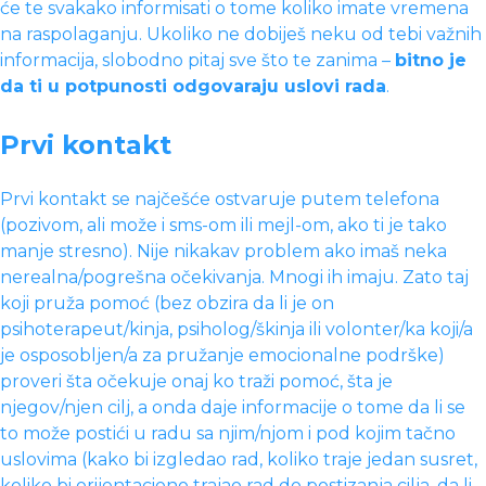
će te svakako informisati o tome koliko imate vremena
na raspolaganju. Ukoliko ne dobiješ neku od tebi važnih
informacija, slobodno pitaj sve što te zanima –
bitno je
da ti u potpunosti odgovaraju uslovi rada
.
Prvi kontakt
Prvi kontakt se najčešće ostvaruje putem telefona
(pozivom, ali može i sms-om ili mejl-om, ako ti je tako
manje stresno). Nije nikakav problem ako imaš neka
nerealna/pogrešna očekivanja. Mnogi ih imaju. Zato taj
koji pruža pomoć (bez obzira da li je on
psihoterapeut/kinja, psiholog/škinja ili volonter/ka koji/a
je osposobljen/a za pružanje emocionalne podrške)
proveri šta očekuje onaj ko traži pomoć, šta je
njegov/njen cilj, a onda daje informacije o tome da li se
to može postići u radu sa njim/njom i pod kojim tačno
uslovima (kako bi izgledao rad, koliko traje jedan susret,
koliko bi orijentaciono trajao rad do postizanja cilja, da li