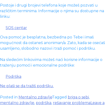
Postoje i drugi brojevi telefona koje možeš pozvati u
različitim terminima. Informacije o njima su dostupne na
linku:
SOS centar
Ova pomoć je besplatna, bezbedna po Tebe i imaš
mogućnost da ostaneš anoniman/a. Zato, kada se osećaš
usamljeno, slobodno nazovi i traži pomoć i podršku.
Na sledećim linkovima možeš naći korisne informacije o
traženju pomoći i emocionalne podrške:
Podrška
Ne plaši se da tražiš podršku.
Posted in
Mentalno zdravlje
Tagged
briga o sebi
,
mentalno zdravlje
,
podrška
,
rešavanje problema
Leave a