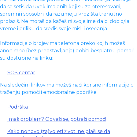
da se setiš da uvek ima onih koji su zainteresovani,
spremni i sposobni da razumeju kroz šta trenutno
prolaziš. Ne moraš da kažeš ni svoje ime da bi dobio/la
vreme i priliku da središ svoje misli i osećanja.
Informacije o brojevima telefona preko kojih možeš
anonimno (bez predstavljanja) dobiti besplatnu pomoć
su dostupne na linku:
SOS centar
Na sledećim linkovima možeš naći korisne informacije o
traženju pomoći i emocionalne podrške:
Podrška
Imaš problem? Odvaži se, potraži pomoć!
Kako ponovo (za)voleti život: ne plaši se da