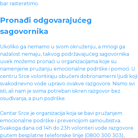
bar rasteretimo.
Pronađi odgovarajućeg
sagovornika
Ukoliko ga nemamo u svom okruženju, a mnogi ga
nažalost nemaju, takvog podržavajućeg sagovornika
uvek možemo pronaći u organizacijama koje su
namenjene pružanju emocionalne podrške i pomoći. U
centru Srce volontiraju obučeni dobronamerni ljudi koji
svakodnevno vode upravo ovakve razgovore. Nismo svi
isti, ali nam je svima potreban iskren razgovor bez
osuđivanja, a pun podrške.
Centar Srce je organizacija koja se bavi pružanjem
emocionalne podrške i prevencijom samoubistva.
Svakoga dana od 14h do 23h volonteri vode razgovore
putem besplatne telefonske linije (0800 300 303),