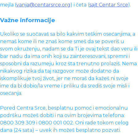
mejla (
vanja@centarsrce.org
) i četa (
sajt Centar Srce
).
Važne informacije
Ukoliko se suočavaš sa bilo kakvim teškim osećanjima, a
nemaš kome ili ne znaš kome smeš da se poveriš u
svom okruženju, nadam se da Ti je ovaj tekst dao veru ili
bar nadu da ima onih koji su zainteresovani, spremni i
sposobni da razumeju kroz šta trenutno prolaziš. Nema
nikakvog rizika da taj razgovor može dodatno da
iskomplikuje tvoj život, jer ne moraš da kažeš ni svoje
ime da bi dobio/la vreme i priliku da središ svoje misli i
osećanja.
Pored Centra Srce, besplatnu pomoć i emocionalnu
podršku možeš dobiti i na ovim brojevima telefona:
0800 309 309 i 0800 001 002. Oni rade tokom celog
dana (24 sata) – uvek ih možeš besplatno pozvati.