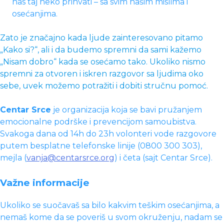
nas taj neko prihvati – sa svim našim mislima i
osećanjima.
Zato je značajno kada ljude zainteresovano pitamo
„Kako si?“, ali i da budemo spremni da sami kažemo
„Nisam dobro“ kada se osećamo tako. Ukoliko nismo
spremni za otvoren i iskren razgovor sa ljudima oko
sebe, uvek možemo potražiti i dobiti stručnu pomoć.
Centar Srce
je organizacija koja se bavi pružanjem
emocionalne podrške i prevencijom samoubistva.
Svakoga dana od 14h do 23h volonteri vode razgovore
putem besplatne telefonske linije (0800 300 303),
mejla (
vanja@centarsrce.org
) i četa (sajt Centar Srce).
Važne informacije
Ukoliko se suočavaš sa bilo kakvim teškim osećanjima, a
nemaš kome da se poveriš u svom okruženju, nadam se