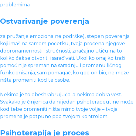
problemima.
Ostvarivanje poverenja
za pružanje emocionalne podrške), stepen poverenja
koji imaš na samom početku, tvoja procena njegove
dobronamernosti i stručnosti, značajno utiču na to
koliko ćeš se otvoriti i sarađivati. Ukoliko onaj ko traži
pomoć nije spreman na saradnju i promenu ličnog
funkcionisanja, sam pomagač, ko god on bio, ne može
ništa promeniti kod te osobe.
Nekima je to obeshrabrujuća, a nekima dobra vest.
Svakako je činjenica da ni jedan psihoterapeut ne može
kod tebe promeniti ništa mimo tvoje volje – tvoja
promena je potpuno pod tvojom kontrolom.
Psihoterapija je proces