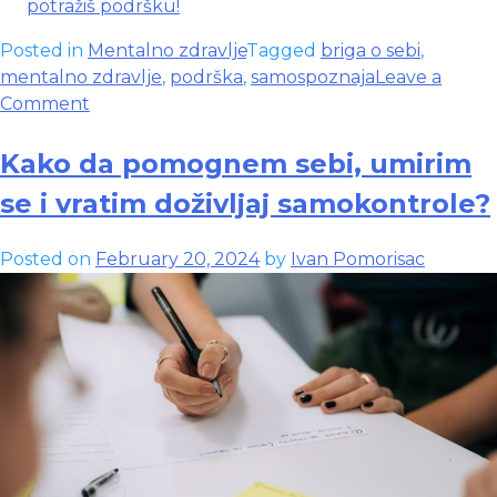
potražiš podršku!
Posted in
Mentalno zdravlje
Tagged
briga o sebi
,
mentalno zdravlje
,
podrška
,
samospoznaja
Leave a
on
Comment
Jedan
psihoterapijski
Kako da pomognem sebi, umirim
sat
se i vratim doživljaj samokontrole?
Posted on
February 20, 2024
by
Ivan Pomorisac