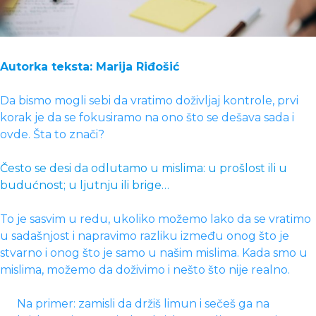
Autorka teksta: Marija Riđošić
Da bismo mogli sebi da vratimo doživljaj kontrole, prvi
korak je da se fokusiramo na ono što se dešava sada i
ovde. Šta to znači?
Često se desi da odlutamo u mislima: u prošlost ili u
budućnost; u ljutnju ili brige…
To je sasvim u redu, ukoliko možemo lako da se vratimo
u sadašnjost i napravimo razliku između onog što je
stvarno i onog što je samo u našim mislima. Kada smo u
mislima, možemo da doživimo i nešto što nije realno.
Na primer: zamisli da držiš limun i sečeš ga na