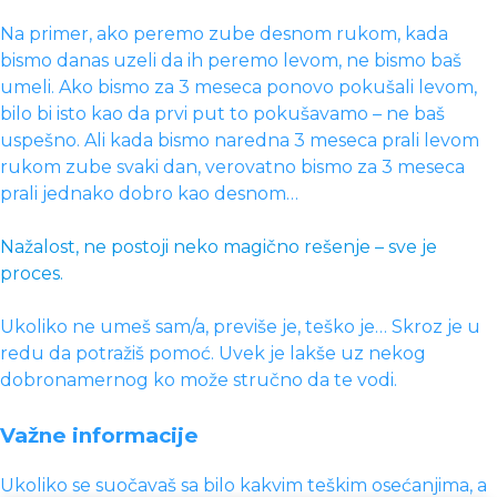
Na primer, ako peremo zube desnom rukom, kada
bismo danas uzeli da ih peremo levom, ne bismo baš
umeli. Ako bismo za 3 meseca ponovo pokušali levom,
bilo bi isto kao da prvi put to pokušavamo – ne baš
uspešno. Ali kada bismo naredna 3 meseca prali levom
rukom zube svaki dan, verovatno bismo za 3 meseca
prali jednako dobro kao desnom…
Nažalost, ne postoji neko magično rešenje – sve je
proces.
Ukoliko ne umeš sam/a, previše je, teško je… Skroz je u
redu da potražiš pomoć. Uvek je lakše uz nekog
dobronamernog ko može stručno da te vodi.
Važne informacije
Ukoliko se suočavaš sa bilo kakvim teškim osećanjima, a