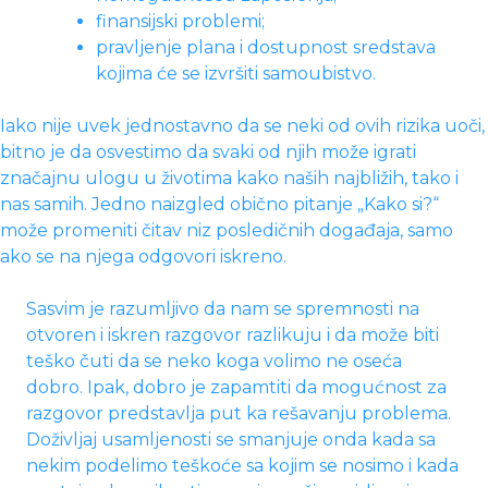
finansijski problemi;
pravljenje plana i dostupnost sredstava
kojima će se izvršiti samoubistvo.
Iako nije uvek jednostavno da se neki od ovih rizika uoči,
bitno je da osvestimo da svaki od njih može igrati
značajnu ulogu u životima kako naših najbližih, tako i
nas samih. Jedno naizgled obično pitanje „Kako si?“
može promeniti čitav niz posledičnih događaja, samo
ako se na njega odgovori iskreno.
Sasvim je razumljivo da nam se spremnosti na
otvoren i iskren razgovor razlikuju i da može biti
teško čuti da se neko koga volimo ne oseća
dobro. Ipak, dobro je zapamtiti da mogućnost za
razgovor predstavlja put ka rešavanju problema.
Doživljaj usamljenosti se smanjuje onda kada sa
nekim podelimo teškoće sa kojim se nosimo i kada