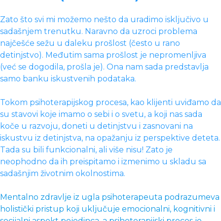
Zato što svi mi možemo nešto da uradimo isključivo u
sadašnjem trenutku. Naravno da uzroci problema
najčešće sežu u daleku prošlost (često u rano
detinjstvo). Međutim sama prošlost je nepromenljiva
(već se dogodila, prošla je). Ona nam sada predstavlja
samo banku iskustvenih podataka.
Tokom psihoterapijskog procesa, kao klijenti uviđamo da
su stavovi koje imamo o sebi i o svetu, a koji nas sada
koče u razvoju, doneti u detinjstvu i zasnovani na
iskustvu iz detinjstva, na opažanju iz perspektive deteta.
Tada su bili funkcionalni, ali više nisu! Zato je
neophodno da ih preispitamo i izmenimo u skladu sa
sadašnjim životnim okolnostima.
Mentalno zdravlje iz ugla psihoterapeuta podrazumeva
holistički pristup koji uključuje emocionalni, kognitivni i
socijalni aspekt pojedinca, a psihoterapijski proces je