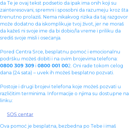
da Te je ovaj tekst podsetio da ipak ima onih koji su
zainteresovani, spremni i sposobni da razumeju kroz šta
trenutno prolaziš. Nema nikakvog rizika da taj razgovor
može dodatno da iskomplikuje tvoj život, jer ne moraš
da kažeš ni svoje ime da bi dobio/la vreme i priliku da
središ svoje misli i osećanja.
Pored Centra Srce, besplatnu pomoć i emocionalnu
podršku možeš dobiti i na ovim brojevima telefona:
0800 309 309
i
0800 001 00
2. Oni rade tokom celog
dana (24 sata) – uvek ih možeš besplatno pozvati.
Postoje i drugi brojevi telefona koje možeš pozvati u
različitim terminima. Informacije o njima su dostupne na
linku:
SOS centar
Ova pomoć je besplatna, bezbedna po Tebe i imaš