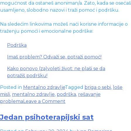
mogućnost da ostaneš anoniman/a. Zato, kada se osećaš
usamljeno, slobodno nazovi i traži pomoć i podršku.
Na sledećim linkovima možeš naći korisne informacije o
traženju pomoći i emocionalne podrške:
Podrška
Imaš problem? Odvaži se, potraži pomoć!
Kako ponovo (za)voleti život: ne plaši se da
potražiš podršku!
Posted in
Mentalno zdravlje
Tagged
briga o sebi
,
loše
misli
,
mentalno zdravlje
,
podrška
,
rešavanje
on
problema
Leave a Comment
Faktori
rizika
Jedan psihoterapijski sat
za
samoubistvo