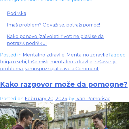
Podrška
Imaš problem? Odvaži se, potraži pomoć!
Kako ponovo (za)voleti život: ne plaši se da
potražiš podršku!
Posted in
Mentalno zdravlje
,
Mentalno zdravlje
Tagged
briga o sebi
,
loše misli
,
mentalno zdravlje
,
rešavanje
on
problema
,
samospoznaja
Leave a Comment
Mentalno
zdravlje
Kako razgovor može da pomogne?
iz
ugla
Posted on
February 20, 2024
by
Ivan Pomorisac
psihoterapeu