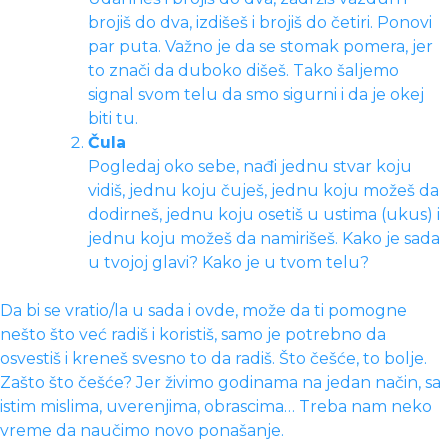
brojiš do dva, izdišeš i brojiš do četiri. Ponovi
par puta. Važno je da se stomak pomera, jer
to znači da duboko dišeš. Tako šaljemo
signal svom telu da smo sigurni i da je okej
biti tu.
Čula
Pogledaj oko sebe, nađi jednu stvar koju
vidiš, jednu koju čuješ, jednu koju možeš da
dodirneš, jednu koju osetiš u ustima (ukus) i
jednu koju možeš da namirišeš. Kako je sada
u tvojoj glavi? Kako je u tvom telu?
Da bi se vratio/la u sada i ovde, može da ti pomogne
nešto što već radiš i koristiš, samo je potrebno da
osvestiš i kreneš svesno to da radiš. Što češće, to bolje.
Zašto što češće? Jer živimo godinama na jedan način, sa
istim mislima, uverenjima, obrascima… Treba nam neko
vreme da naučimo novo ponašanje.