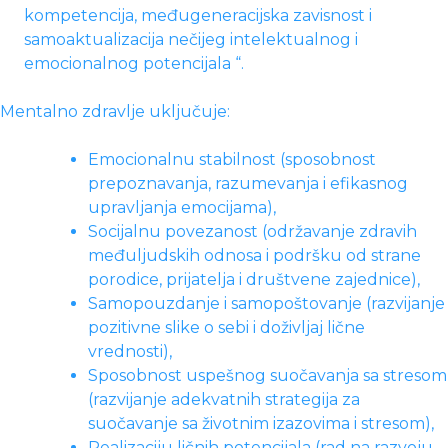
kompetencija, međugeneracijska zavisnost i
samoaktualizacija nečijeg intelektualnog i
emocionalnog potencijala “.
Mentalno zdravlje uključuje:
Emocionalnu stabilnost (sposobnost
prepoznavanja, razumevanja i efikasnog
upravljanja emocijama),
Socijalnu povezanost (održavanje zdravih
međuljudskih odnosa i podršku od strane
porodice, prijatelja i društvene zajednice),
Samopouzdanje i samopoštovanje (razvijanje
pozitivne slike o sebi i doživljaj lične
vrednosti),
Sposobnost uspešnog suočavanja sa stresom
(razvijanje adekvatnih strategija za
suočavanje sa životnim izazovima i stresom),
Realizaciju ličnih potencijala (rad na razvoju