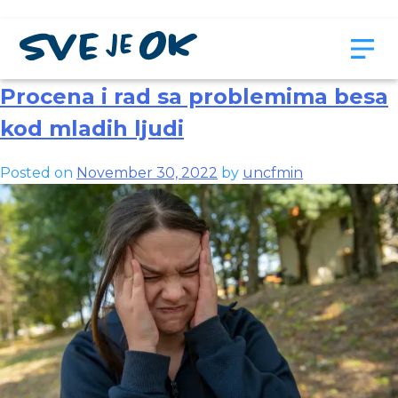
Month:
November 2022
Procena i rad sa problemima besa
kod mladih ljudi
Posted on
November 30, 2022
by
uncfmin