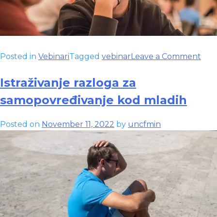
on
Posted in
Vebinari
Tagged
vebinar
Leave a Comment
Klin
kom
Istraživanje razloga za
kod
samopovređivanje kod mladih
mlad
pro
Posted on
November 11, 2022
by
uncfmin
i
raz
uklj