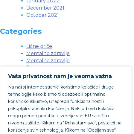
January 2022
December 2021
October 2021
Categories
Lične priče
Mentalno zdravlje
Mentalno zdravlje
Škola i posao
Svakodnevne situacije
Vaša privatnost nam je veoma važna
Svakodnevni problemi
Na našoj internet stranici koristimo kolačiće i druge
Vebinari
tehnologije kako bismo ti obezbedili optimalno
Zdravlje
korisničko iskustvo, unapredili funkcionalnosti i
Životni problemi
prikupljali statistiku korišćenja. Neki od ovih kolačića
mogu preneti podatke u zemlje van EU sa nižim
nivoom zaštite.
Klikom na "
Prihvatam sve"
, pristaješ na
Projekat podržao
korišćenje svih tehnologija. Klikom na "
Odbijam sve"
,