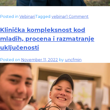
on
Posted in
Vebinari
Tagged
vebinar
1 Comment
Procena
i
Klinička kompleksnost kod
rad
mladih, procena i razmatranje
sa
problemi
uključenosti
besa
kod
Posted on
November 11, 2022
by
uncfmin
mladih
ljudi