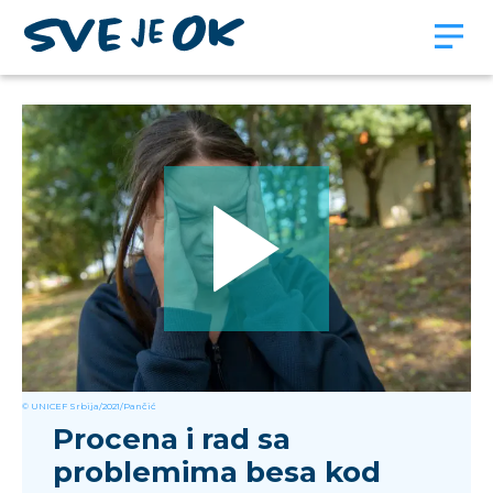
© UNICEF Srbija/2021/Pančić
Procena i rad sa
problemima besa kod