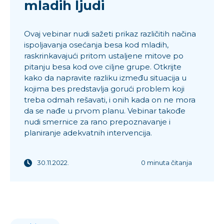
mladih ljudi
Ovaj vebinar nudi sažeti prikaz različitih načina
ispoljavanja osećanja besa kod mladih,
raskrinkavajući pritom ustaljene mitove po
pitanju besa kod ove ciljne grupe. Otkrijte
kako da napravite razliku između situacija u
kojima bes predstavlja gorući problem koji
treba odmah rešavati, i onih kada on ne mora
da se nađe u prvom planu. Vebinar takođe
nudi smernice za rano prepoznavanje i
planiranje adekvatnih intervencija.
30.11.2022.
0 minuta čitanja