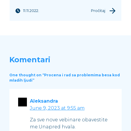
11.11.2022.
Pročitaj
Komentari
One thought on “
Procena i rad sa problemima besa kod
mladih ljudi
”
Aleksandra
June 9, 2023 at 9:55 am
Za sve nove vebinare obavestite
me.Unapred hvala.