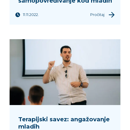
samopovređivanje kod mladih
11.11.2022.
Pročitaj
Terapijski savez: angažovanje
mladih