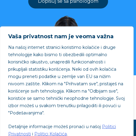
Dopisuj se sa psihologom
Vaša privatnost nam je veoma važna
Na našoj internet stranici koristimo kolačiće i druge
tehnologije kako bismo ti obezbedili optimalno
korisničko iskustvo, unapredili funkcionalnosti i
prikupljali statistiku korišćenja. Neki od ovih kolačića
mogu preneti podatke u zemlje van EU sa nižim
nivoom zaštite.
Klikom na "
Prihvatam sve"
, pristaješ na
Projekat podržao
korišćenje svih tehnologija. Klikom na "
Odbijam sve"
,
koristiće se samo tehnički neophodne tehnologije. Svoj
izbor možeš u svakom trenutku prilagoditi ili povući u
"
Podešavanjima"
.
Detaljnije informacije možeš pronaći u našoj
Politici
© SVE je OK - © 2026
Privatnosti
i
Politici Kolačića
.