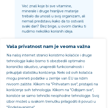
Već znaš koje bi sve vitamine,
minerale i druge hranljive materije
trebalo da unosiš u svoj organizam, ali
nemaš predstavu kako da to ostvariš
svaki dan? Bez brige, u ovom članku ti
nudimo nekoliko korisnih ideja.
Vaša privatnost nam je veoma važna
Na našoj internet stranici koristimo kolačiće i druge
11.10.2021.
Pročitaj
tehnologije kako bismo ti obezbedili optimalno
korisničko iskustvo, unapredili funkcionalnosti i
prikupljali statistiku korišćenja. Neki od ovih kolačića
mogu preneti podatke u zemlje van EU sa nižim
nivoom zaštite.
Klikom na "
Prihvatam sve"
, pristaješ na
Projekat podržao
korišćenje svih tehnologija. Klikom na "
Odbijam sve"
,
koristiće se samo tehnički neophodne tehnologije. Svoj
izbor možeš u svakom trenutku prilagoditi ili povući u
"
Podešavanjima"
.