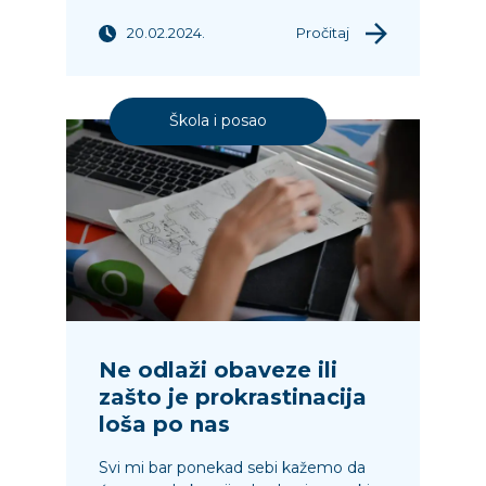
20.02.2024.
Pročitaj
Škola i posao
Ne odlaži obaveze ili
zašto je prokrastinacija
loša po nas
Svi mi bar ponekad sebi kažemo da