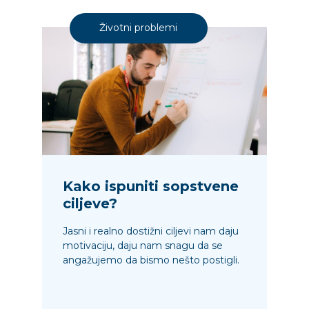
Životni problemi
Kako ispuniti sopstvene
ciljeve?
Jasni i realno dostižni ciljevi nam daju
motivaciju, daju nam snagu da se
angažujemo da bismo nešto postigli.