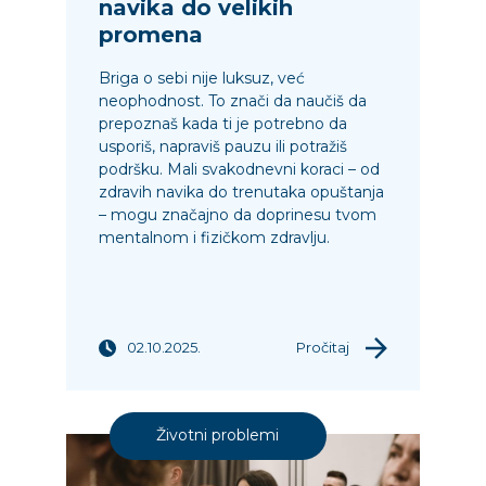
navika do velikih
promena
Briga o sebi nije luksuz, već
neophodnost. To znači da naučiš da
prepoznaš kada ti je potrebno da
usporiš, napraviš pauzu ili potražiš
podršku. Mali svakodnevni koraci – od
zdravih navika do trenutaka opuštanja
– mogu značajno da doprinesu tvom
mentalnom i fizičkom zdravlju.
02.10.2025.
Pročitaj
Životni problemi