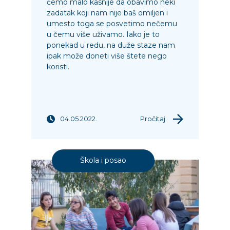
ćemo malo kasnije da obavimo neki
zadatak koji nam nije baš omiljen i
umesto toga se posvetimo nečemu
u čemu više uživamo. Iako je to
ponekad u redu, na duže staze nam
ipak može doneti više štete nego
koristi.
04.05.2022.
Pročitaj
Škola i posao