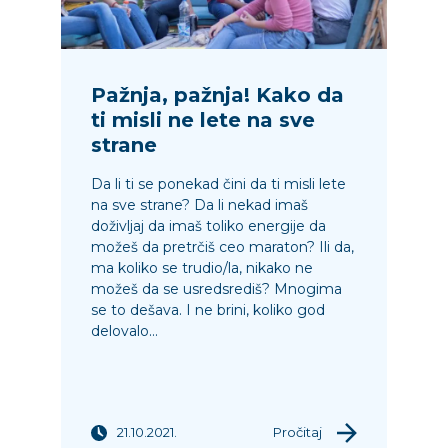
Pažnja, pažnja! Kako da
ti misli ne lete na sve
strane
Da li ti se ponekad čini da ti misli lete
na sve strane? Da li nekad imaš
doživljaj da imaš toliko energije da
možeš da pretrčiš ceo maraton? Ili da,
ma koliko se trudio/la, nikako ne
možeš da se usredsrediš? Mnogima
se to dešava. I ne brini, koliko god
delovalo...
21.10.2021.
Pročitaj