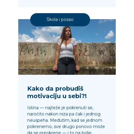
Škola i posao
Kako da probudiš
motivaciju u sebi?!
Istina — najteže je pokrenuti se,
naročito nakon niza pa čak i jednog
neuspeha. Međutim, kad se jednom
pokrenemo, sve drugo ponovo može
da se preokrene — i to na bolje.