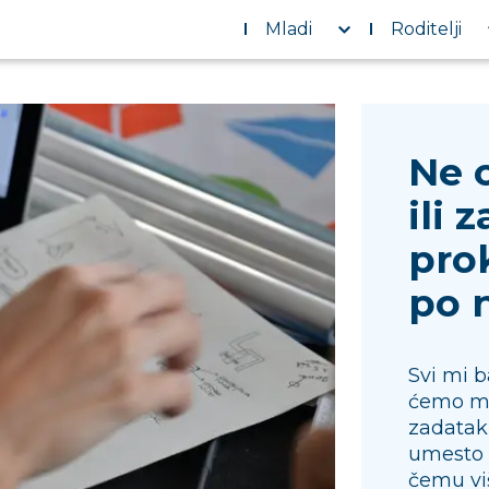
Mladi
Roditelji
Ne 
ili 
prok
po 
Svi mi 
ćemo ma
zadatak 
umesto 
čemu vi