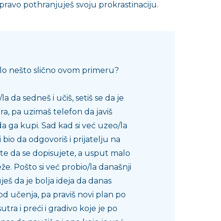
pravo pothranjuješ svoju prokrastinaciju.
silo nešto slično ovom primeru?
a da sedneš i učiš, setiš se da je
ra, pa uzimaš telefon da javiš
ga kupi. Sad kad si već uzeo/la
 bio da odgovoriš i prijatelju na
e da se dopisujete, a usput malo
že. Pošto si već probio/la današnji
ješ da je bolja ideja da danas
 učenja, pa praviš novi plan po
tra i preći i gradivo koje je po