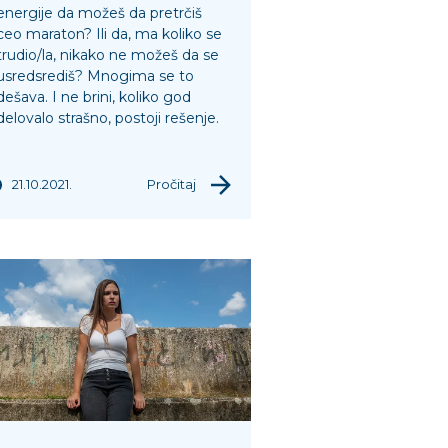
energije da možeš da pretrčiš
ceo maraton? Ili da, ma koliko se
trudio/la, nikako ne možeš da se
usredsrediš? Mnogima se to
dešava. I ne brini, koliko god
delovalo strašno, postoji rešenje.
21.10.2021.
Pročitaj