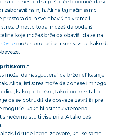
ili uradiš nešto drugo što će ti pomoći da se
i zaboraviš na njih. Ali na taj način samo
e prostora da ih sve obaviš na vreme i
stres. Umesto toga, možeš da podeliš
eline koje možeš brže da obaviš i da se na
.
Ovde
možeš pronaći korisne savete kako da
 obaveze.
pritiskom.“
es može da nas „potera“ da brže i efikasnije
k. Ali taj isti stres može da donese i mnogo
edica, kako po fizičko, tako i po mentalno
olje da se potrudiš da obaveze završiš i pre
je moguće, kako bi ostatak vremena
š nečemu što ti više prija. A tako ćeš
a.
laziš i druge lažne izgovore, koji se samo