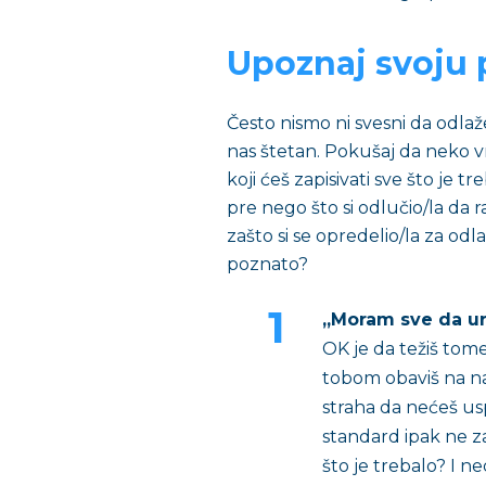
Upoznaj svoju 
Često nismo ni svesni da odlaž
nas štetan. Pokušaj da neko v
koji ćeš zapisivati sve što je tre
pre nego što si odlučio/la da r
zašto si se opredelio/la za odla
poznato?
„Moram sve da ur
OK je da težiš tome
tobom obaviš na najb
straha da nećeš uspe
standard ipak ne za
što je trebalo? I n