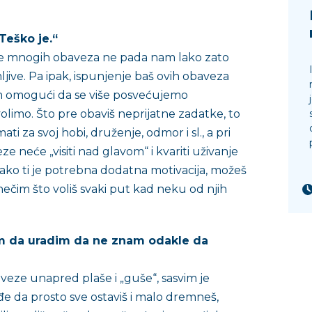
Teško je.“
nje mnogih obaveza ne pada nam lako zato
jive. Pa ipak, ispunjenje baš ovih obaveza
 omogući da se više posvećujemo
olimo. Što pre obaviš neprijatne zadatke, to
ti za svoj hobi, druženje, odmor i sl., a pri
e neće „visiti nad glavom“ i kvariti uživanje
 ako ti je potrebna dodatna motivacija, možeš
nečim što voliš svaki put kad neku od njih
m da uradim da ne znam odakle da
veze unapred plaše i „guše“, sasvim je
đe da prosto sve ostaviš i malo dremneš,