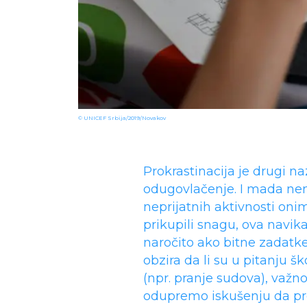
© UNICEF Srbija/2019/Novakov
Prokrastinacija je drugi na
odugovlačenje. I mada ne
neprijatnih aktivnosti onim
prikupili snagu, ova navik
naročito ako bitne zadat
obzira da li su u pitanju š
(npr. pranje sudova), važ
odupremo iskušenju da pr