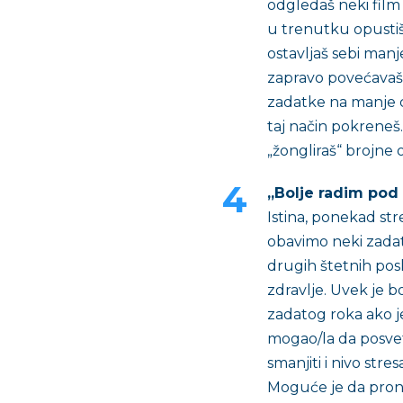
odgledaš neki film 
u trenutku opustiš 
ostavljaš sebi manj
zapravo povećavaš 
zadatke na manje c
taj način pokreneš
„žongliraš“ brojne
„Bolje radim pod 
Istina, ponekad str
obavimo neki zadata
drugih štetnih posl
zdravlje. Uvek je b
zadatog roka ako 
mogao/la da posveti
smanjiti i nivo stres
Moguće je da prona