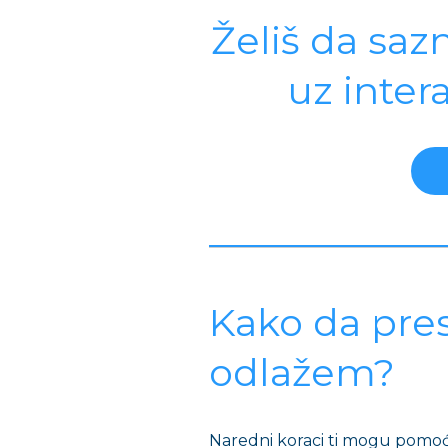
Želiš da saz
uz inter
Kako da pre
odlažem?
Naredni koraci ti mogu pomoći 