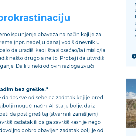
prokrastinaciju
emo ispunjenje obaveza na način koji je za
reme (npr. nedelju dana) vodiš dnevnik u
balo da uradiš, kao i šta si osećao/la i mislio/la
adiš nešto drugo a ne to. Probaj i da utvrdiš
ganje. Da li ti neki od ovih razloga zvuči
adim bez greške.“
 da daš sve od sebe da zadatak koji je pred
olji mogući način. Ali šta je bolje: da iz
ti da postigneš taj (stvarni ili zamišljeni)
vršiš zadatak ili da ga završiš kasnije nego
edovoljno dobro obavljen zadatak bolji je od