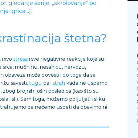
pr. gledanje serije, „skrolovanje“ po
je igrica…).
rastinacija štetna?
k nivo
stresa
i sve negativne reakcije koje su
e srca, mučninu, nesanicu, nervozu,
ih obaveza može dovesti i do toga da se
ižu savesti,
tugu
pa i
strah
kada ne uspemo
zbog brojnih loših posledica (kao što su
osla i sl.). Sem toga, možemo poljuljati i sliku
a strahujemo da nećemo uspeti da obavimo ni
.