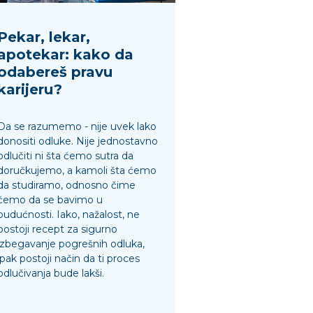
Pekar, lekar,
apotekar: kako da
odabereš pravu
karijeru?
Da se razumemo - nije uvek lako
donositi odluke. Nije jednostavno
odlučiti ni šta ćemo sutra da
doručkujemo, a kamoli šta ćemo
da studiramo, odnosno čime
ćemo da se bavimo u
budućnosti. Iako, nažalost, ne
postoji recept za sigurno
izbegavanje pogrešnih odluka,
ipak postoji način da ti proces
odlučivanja bude lakši.