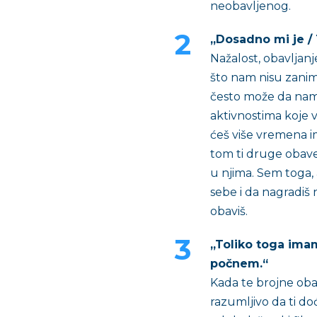
neobavljenog.
„Dosadno mi je / 
Nažalost, obavlja
što nam nisu zaniml
često može da nam
aktivnostima koje v
ćeš više vremena ima
tom ti druge obavez
u njima. Sem toga,
sebe i da nagradiš 
obaviš.
„Toliko toga ima
počnem.“
Kada te brojne oba
razumljivo da ti do