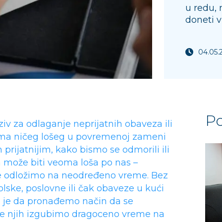
u redu,
doneti v
04.05.
Po
ziv za odlaganje neprijatnih obaveza ili
ma ničeg lošeg u povremenoj zameni
 prijatnijim, kako bismo se odmorili ili
a može biti veoma loša po nas –
ke odložimo na neodređeno vreme. Bez
kolske, poslovne ili čak obaveze u kući
no je da pronađemo način da se
e njih izgubimo dragoceno vreme na