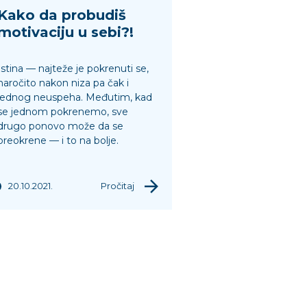
Kako da probudiš
motivaciju u sebi?!
Istina — najteže je pokrenuti se,
naročito nakon niza pa čak i
jednog neuspeha. Međutim, kad
se jednom pokrenemo, sve
drugo ponovo može da se
preokrene — i to na bolje.
20.10.2021.
Pročitaj