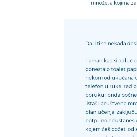
množe, a kojima za
Da li ti se nekada de
Taman kad si odlučio/l
ponestalo toalet papi
nekom od ukućana da 
telefon u ruke, red bi
poruku i onda počnet
listaš i društvene mre
plan učenja, zaključu
potpuno odustaneš od
kojem ćeš početi od su