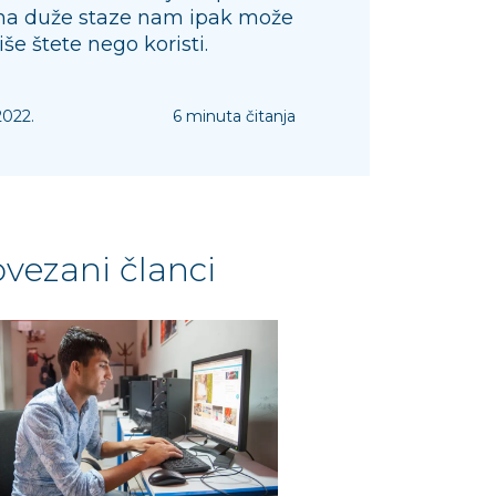
 na duže staze nam ipak može
iše štete nego koristi.
2022.
6 minuta čitanja
vezani članci