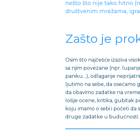
nešto što nije tako hitno (n
društvenim mrežama, igran
Zašto je prok
Osim što najčešće izaziva viso
sa njim povezane (npr. lupanj
paniku…), odlaganje neprijatn
ljutimo na sebe, da osećamo gr
da obavimo zadatke na vreme, 
lošije ocene, kritika, gubitak p
koju imamo o sebi i početi d
druge zadatke u budućnosti