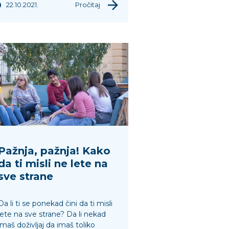
22.10.2021.
Pročitaj
Pažnja, pažnja! Kako
da ti misli ne lete na
sve strane
Da li ti se ponekad čini da ti misli
lete na sve strane? Da li nekad
imaš doživljaj da imaš toliko