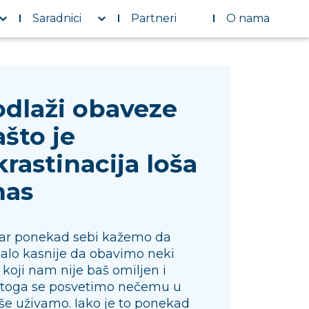
Saradnici
Partneri
O nama
odlaži obaveze
zašto je
rastinacija loša
nas
bar ponekad sebi kažemo da
lo kasnije da obavimo neki
koji nam nije baš omiljen i
toga se posvetimo nečemu u
še uživamo. Iako je to ponekad