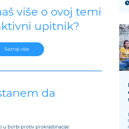
naš više o ovoj temi
aktivni upitnik?
Saznaj više
stanem da
u borbi protiv prokrastinacije: