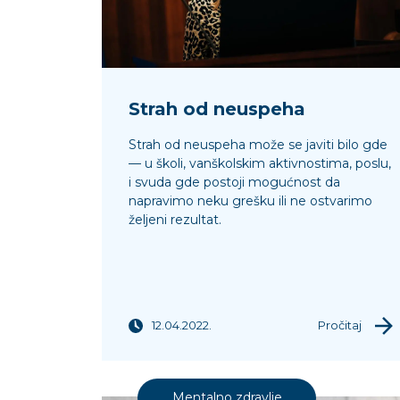
Strah od neuspeha
Strah od neuspeha može se javiti bilo gde
— u školi, vanškolskim aktivnostima, poslu,
i svuda gde postoji mogućnost da
napravimo neku grešku ili ne ostvarimo
željeni rezultat.
12.04.2022.
Pročitaj
Mentalno zdravlje