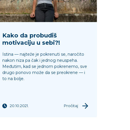
Kako da probudiš
motivaciju u sebi?!
Istina — najteže je pokrenuti se, naročito
nakon niza pa čak i jednog neuspeha.
Međutim, kad se jednom pokrenemo, sve
drugo ponovo može da se preokrene — i
to na bolje.
20.10.2021.
Pročitaj