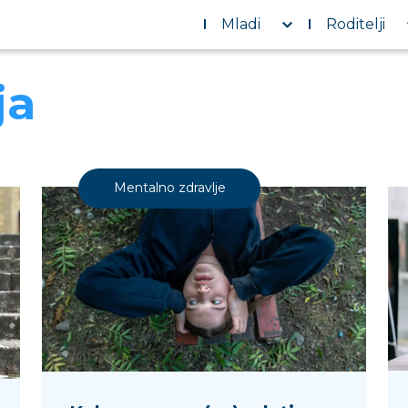
Mladi
Roditelji
ja
Mentalno zdravlje