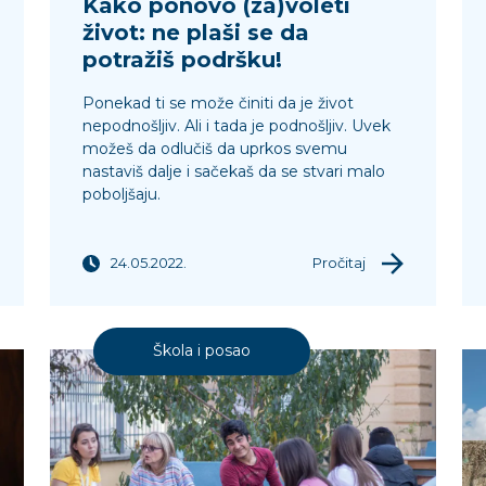
Kako ponovo (za)voleti
život: ne plaši se da
potražiš podršku!
Ponekad ti se može činiti da je život
nepodnošljiv. Ali i tada je podnošljiv. Uvek
možeš da odlučiš da uprkos svemu
nastaviš dalje i sačekaš da se stvari malo
poboljšaju.
24.05.2022.
Pročitaj
Škola i posao