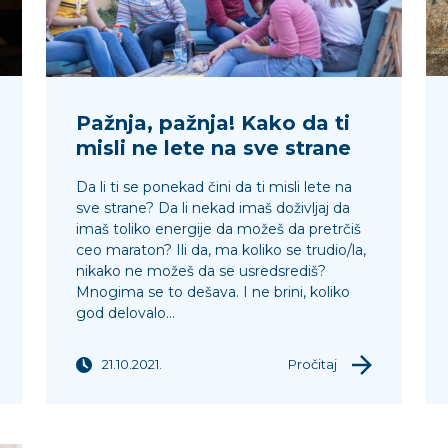
Pažnja, pažnja! Kako da ti
misli ne lete na sve strane
Da li ti se ponekad čini da ti misli lete na
sve strane? Da li nekad imaš doživljaj da
imaš toliko energije da možeš da pretrčiš
ceo maraton? Ili da, ma koliko se trudio/la,
nikako ne možeš da se usredsrediš?
Mnogima se to dešava. I ne brini, koliko
god delovalo...
21.10.2021.
Pročitaj