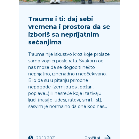
Traume i ti: daj sebi
vremena i prostora da se
izboriš sa neprijatnim
sećanjima
Trauma nije iskustvo kroz koje prolaze
samo vojnici posle rata. Svakom od
nas može da se dogoditi nešto
neprijatno, iznenadno i neočekivano.
Bilo da su u pitanju prirodne
nepogode (zemljotresi, požari,
poplave…) ili nesreće koje izazivaju
ljudi (nasilje, udesi, ratovi, smrt i sl.),
sasvim je normalno da one kod nas...
20.10.2021.
Pročitaj