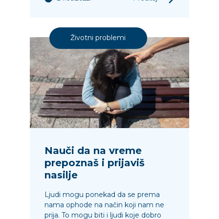
Životni problemi
Nauči da na vreme
prepoznaš i prijaviš
nasilje
Ljudi mogu ponekad da se prema
nama ophode na način koji nam ne
prija. To mogu biti i ljudi koje dobro