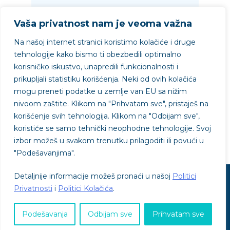
Vaša privatnost nam je veoma važna
Na našoj internet stranici koristimo kolačiće i druge
09.10.2021.
Pročitaj
tehnologije kako bismo ti obezbedili optimalno
korisničko iskustvo, unapredili funkcionalnosti i
prikupljali statistiku korišćenja. Neki od ovih kolačića
mogu preneti podatke u zemlje van EU sa nižim
nivoom zaštite.
Klikom na "
Prihvatam sve"
, pristaješ na
Projekat podržao
korišćenje svih tehnologija. Klikom na "
Odbijam sve"
,
koristiće se samo tehnički neophodne tehnologije. Svoj
izbor možeš u svakom trenutku prilagoditi ili povući u
"
Podešavanjima"
.
Detaljnije informacije možeš pronaći u našoj
Politici
© SVE je OK - © 2026
Privatnosti
i
Politici Kolačića
.
Politika privatnosti
Politika kolačića
Uslovi korišćenja
Podešavanja
Odbijam sve
Prihvatam sve