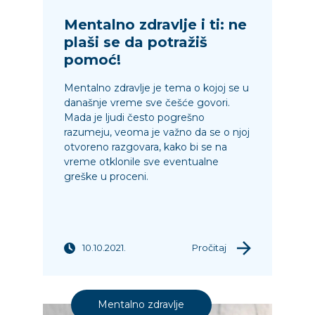
Mentalno zdravlje i ti: ne
plaši se da potražiš
pomoć!
Mentalno zdravlje je tema o kojoj se u
današnje vreme sve češće govori.
Mada je ljudi često pogrešno
razumeju, veoma je važno da se o njoj
otvoreno razgovara, kako bi se na
vreme otklonile sve eventualne
greške u proceni.
10.10.2021.
Pročitaj
Mentalno zdravlje