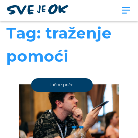
Tag: traženje
pomoći
Lične priče