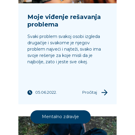
Moje viđenje rešavanja
problema
Svaki problem svakoj osobi izgleda
drugačije i svakome je njegov
problem najveći i najteži, svako ima
svoje rešenje za koje misli da je
najbolje, zato i jeste sve okej.
05.06.2022.
Pročitaj
Mentalno zdravlje