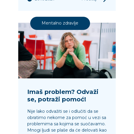
Mentalno zdravlje
Imaš problem? Odvaži
se, potraži pomoć!
Nije lako odvažiti se i odlučiti da se
obratimo nekome za pomoć u vezi sa
problemima sa kojima se suočavamo.
Mnogi ljudi se plaše da će delovati kao