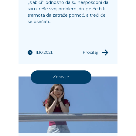
„slabići“, odnosno da su nesposobni da
sami reše svoj problem, druge će biti
sramota da zatraže pomoć, a treći će
se osećati...
11.10.2021.
Pročitaj
Zdravlje