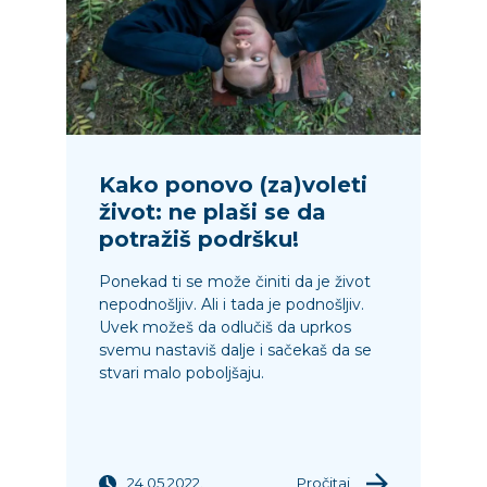
Kako ponovo (za)voleti
život: ne plaši se da
potražiš podršku!
Ponekad ti se može činiti da je život
nepodnošljiv. Ali i tada je podnošljiv.
Uvek možeš da odlučiš da uprkos
svemu nastaviš dalje i sačekaš da se
stvari malo poboljšaju.
24.05.2022.
Pročitaj