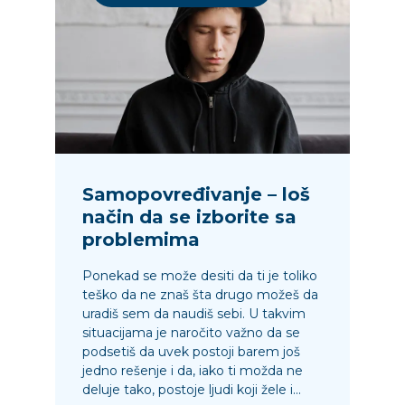
Samopovređivanje – loš
način da se izborite sa
problemima
Ponekad se može desiti da ti je toliko
teško da ne znaš šta drugo možeš da
uradiš sem da naudiš sebi. U takvim
situacijama je naročito važno da se
podsetiš da uvek postoji barem još
jedno rešenje i da, iako ti možda ne
deluje tako, postoje ljudi koji žele i...