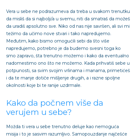
Vera u sebe ne podrazumeva da treba u svakom trenutku
da misliš da si najbolji/a u svemu, niti da smatraš da možeš
da uradiš apsolutno sve. Niko od nas nije savršen, ali svi mi
težimo da učimo nove stvari i tako napredujemo.
Međutim, kako bismo omogućili sebi da što više
napredujemo, potrebno je da budemo svesni toga ko
smo zapravo, šta trenutno možemo i kako da eventualno
nadomestimo ono što ne možemo. Kada prihvatiš sebe u
potpunosti, sa svim svojim vrlinama i manama, primetićeš
i da te manje dotiče mišljenje drugih, a i razne spoljne
okolnosti koje bi te ranije uzdrmale.
Kako da počnem više da
verujem u sebe?
Možda ti vera u sebe trenutno deluje kao nemoguća
misija i to je sasvim razumljivo. Samopouzdanje najčešće