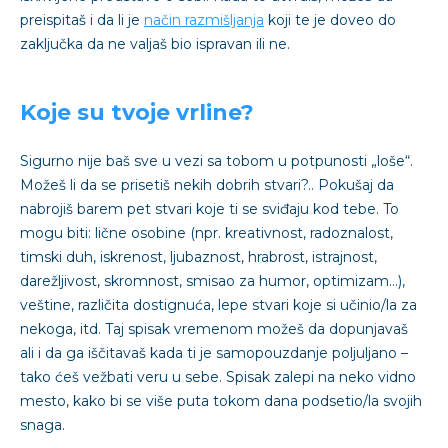
preispitaš i da li je
način razmišljanja
koji te je doveo do
zaključka da ne valjaš bio ispravan ili ne.
Koje su tvoje vrline?
Sigurno nije baš sve u vezi sa tobom u potpunosti „loše“.
Možeš li da se prisetiš nekih dobrih stvari?.. Pokušaj da
nabrojiš barem pet stvari koje ti se sviđaju kod tebe. To
mogu biti: lične osobine (npr. kreativnost, radoznalost,
timski duh, iskrenost, ljubaznost, hrabrost, istrajnost,
darežljivost, skromnost, smisao za humor, optimizam…),
veštine, različita dostignuća, lepe stvari koje si učinio/la za
nekoga, itd. Taj spisak vremenom možeš da dopunjavaš
ali i da ga iščitavaš kada ti je samopouzdanje poljuljano –
tako ćeš vežbati veru u sebe. Spisak zalepi na neko vidno
mesto, kako bi se više puta tokom dana podsetio/la svojih
snaga.