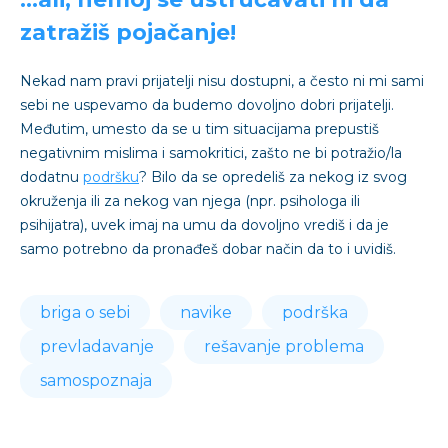
zatražiš pojačanje!
Nekad nam pravi prijatelji nisu dostupni, a često ni mi sami
sebi ne uspevamo da budemo dovoljno dobri prijatelji.
Međutim, umesto da se u tim situacijama prepustiš
negativnim mislima i samokritici, zašto ne bi potražio/la
dodatnu
podršku
? Bilo da se opredeliš za nekog iz svog
okruženja ili za nekog van njega (npr. psihologa ili
psihijatra), uvek imaj na umu da dovoljno vrediš i da je
samo potrebno da pronađeš dobar način da to i uvidiš.
briga o sebi
navike
podrška
prevladavanje
rešavanje problema
samospoznaja