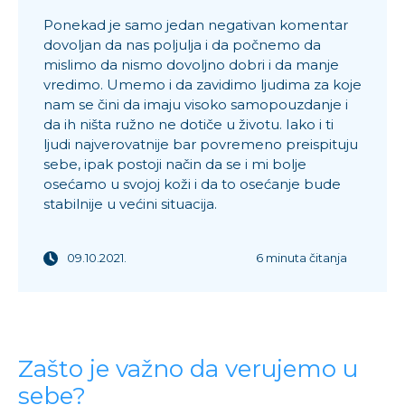
Ponekad je samo jedan negativan komentar
dovoljan da nas poljulja i da počnemo da
mislimo da nismo dovoljno dobri i da manje
vredimo. Umemo i da zavidimo ljudima za koje
nam se čini da imaju visoko samopouzdanje i
da ih ništa ružno ne dotiče u životu. Iako i ti
ljudi najverovatnije bar povremeno preispituju
sebe, ipak postoji način da se i mi bolje
osećamo u svojoj koži i da to osećanje bude
stabilnije u većini situacija.
09.10.2021.
6 minuta čitanja
Zašto je važno da verujemo u
sebe?