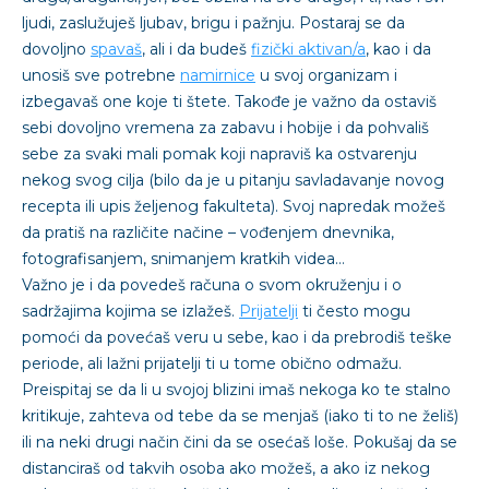
ljudi, zaslužuješ ljubav, brigu i pažnju. Postaraj se da
dovoljno
spavaš
, ali i da budeš
fizički aktivan/a
, kao i da
unosiš sve potrebne
namirnice
u svoj organizam i
izbegavaš one koje ti štete. Takođe je važno da ostaviš
sebi dovoljno vremena za zabavu i hobije i da pohvališ
sebe za svaki mali pomak koji napraviš ka ostvarenju
nekog svog cilja (bilo da je u pitanju savladavanje novog
recepta ili upis željenog fakulteta). Svoj napredak možeš
da pratiš na različite načine – vođenjem dnevnika,
fotografisanjem, snimanjem kratkih videa…
Važno je i da povedeš računa o svom okruženju i o
sadržajima kojima se izlažeš.
Prijatelji
ti često mogu
pomoći da povećaš veru u sebe, kao i da prebrodiš teške
periode, ali lažni prijatelji ti u tome obično odmažu.
Preispitaj se da li u svojoj blizini imaš nekoga ko te stalno
kritikuje, zahteva od tebe da se menjaš (iako ti to ne želiš)
ili na neki drugi način čini da se osećaš loše. Pokušaj da se
distanciraš od takvih osoba ako možeš, a ako iz nekog