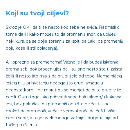
Koji su tvoji ciljevi?
Skroz je OK i da ti se nešto kod tebe ne sviđa. Razmisli o
tome da li i kako možeš to da promeniš (npr. da upišeš
neki kurs, da se bolje spremiš za ispit, pa čak i da promeniš
boju kose ili stil oblačenja).
Ali, oprezno sa promenama! Važno je i da budeš iskren/a
prema sebi dok procenjuješ da li su one nešto što ti zaista
želiš ili nešto što misliš da drugi žele od tebe. Nema ničeg
lošeg ni u prihvatanju nečega što drugi smatraju
nedostatkom – ne moraš da se menjaš da bi te drugi više
cenili. Osim toga, ako prihvatiš sebe baš takvog/u kakav/a
jesi, bez pokušaja da promeniš ono što ne želiš ili ne
možeš da promeniš, veća je verovatnoća da ćeš ti više
ceniti sebe, a to je uvek mnogo važnije i dugotrajnije od
tuđeg mišljenja.