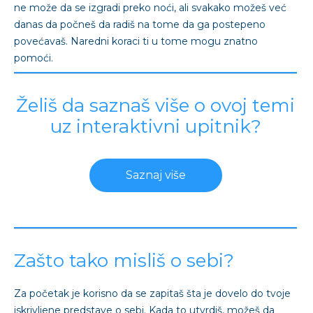
ne može da se izgradi preko noći, ali svakako možeš već
danas da počneš da radiš na tome da ga postepeno
povećavaš. Naredni koraci ti u tome mogu znatno
pomoći.
Želiš da saznaš više o ovoj temi
uz interaktivni upitnik?
Saznaj više
Zašto tako misliš o sebi?
Za početak je korisno da se zapitaš šta je dovelo do tvoje
iskrivljene predstave o sebi. Kada to utvrdiš, možeš da