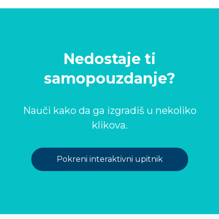
Nedostaje ti
samopouzdanje?
Nauči kako da ga izgradiš u nekoliko
klikova.
Pokreni interaktivni upitnik