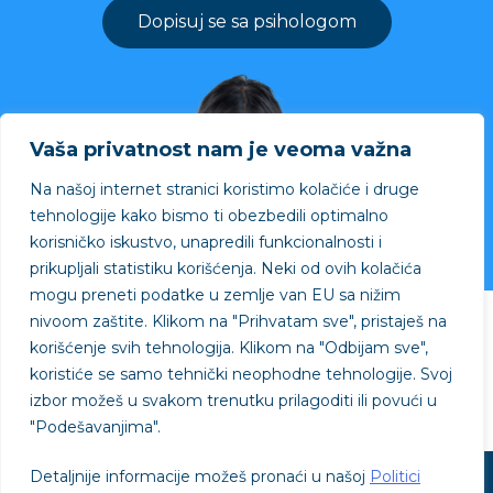
Dopisuj se sa psihologom
Vaša privatnost nam je veoma važna
Na našoj internet stranici koristimo kolačiće i druge
tehnologije kako bismo ti obezbedili optimalno
korisničko iskustvo, unapredili funkcionalnosti i
prikupljali statistiku korišćenja. Neki od ovih kolačića
mogu preneti podatke u zemlje van EU sa nižim
nivoom zaštite.
Klikom na "
Prihvatam sve"
, pristaješ na
Projekat podržao
korišćenje svih tehnologija. Klikom na "
Odbijam sve"
,
koristiće se samo tehnički neophodne tehnologije. Svoj
izbor možeš u svakom trenutku prilagoditi ili povući u
"
Podešavanjima"
.
Detaljnije informacije možeš pronaći u našoj
Politici
© SVE je OK - © 2026