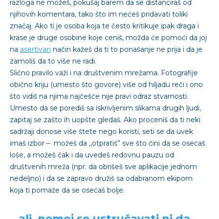
razloga ne možeš, pokušaj barem da se distanciraš od
njihovih komentara, tako što im nećeš pridavati toliki
značaj. Ako ti je osoba koja te često kritikuje ipak draga i
krase je druge osobine koje ceniš, možda će pomoći da joj
na
asertivan
način kažeš da ti to ponašanje ne prija i da je
zamoliš da to više ne radi.
Slično pravilo važi i na društvenim mrežama. Fotografije
obično kriju (umesto što govore) više od hiljadu reči i ono
što vidiš na njima najčešće nije pravi odraz stvarnosti.
Umesto da se porediš sa iskrivljenim slikama drugih ljudi,
zapitaj se zašto ih uopšte gledaš. Ako proceniš da ti neki
sadržaji donose više štete nego koristi, seti se da uvek
imaš izbor – možeš da ,,otpratiš” sve što čini da se osećaš
loše, a možeš čak i da uvedeš redovnu pauzu od
društvenih mreža (npr. da obrišeš sve aplikacije jednom
nedeljno) i da se zapravo družiš sa odabranom ekipom
koja ti pomaže da se osećaš bolje.
…ali, nemoj se ustručavati ni da