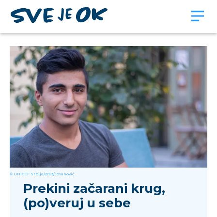
© UNICEF Srbija/2019/Jovanović
Prekini začarani krug,
(po)veruj u sebe