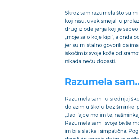
Skroz sam razumela što su mi se d
koji nisu, uvek smejali u prolaz
drug iz odeljenja koji je sede
„moje salo koje kipi”, a onda 
jer su mi stalno govorili da i
iskočim iz svoje kože od sram
nikada neću dopasti.
Razumela sam
Razumela sam i u srednjoj ško
dolazim u školu bez šminke, p
„Jao, ’ajde molim te, našminkaj
Razumela sam i svoje bivše mo
im bila slatka i simpatična. 