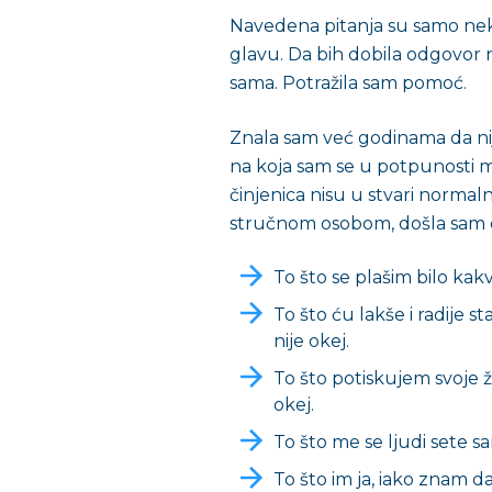
Navedena pitanja su samo nek
glavu. Da bih dobila odgovor n
sama. Potražila sam pomoć.
Znala sam već godinama da nij
na koja sam se u potpunosti mo
činjenica nisu u stvari normal
stručnom osobom, došla sam d
To što se plašim bilo kakv
To što ću lakše i radije
nije okej.
To što potiskujem svoje že
okej.
To što me se ljudi sete s
To što im ja, iako znam d