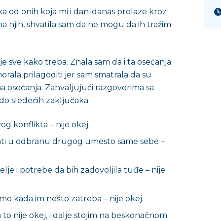
a od onih koja mi i dan-danas prolaze kroz
a njih, shvatila sam da ne mogu da ih tražim
e sve kako treba. Znala sam da i ta osećanja
rala prilagoditi jer sam smatrala da su
na osećanja. Zahvaljujući razgovorima sa
o sledećih zaključaka:
og konflikta – nije okej.
 stati u odbranu drugog umesto same sebe –
lje i potrebe da bih zadovoljila tuđe – nije
amo kada im nešto zatreba – nije okej.
a to nije okej, i dalje stojim na beskonačnom