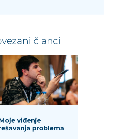
vezani članci
Moje viđenje
rešavanja problema