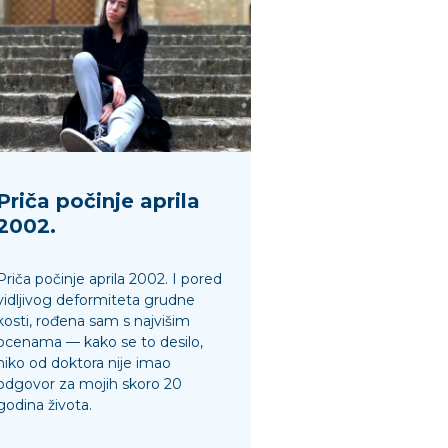
Priča počinje aprila
2002.
Priča počinje aprila 2002. I pored
vidljivog deformiteta grudne
kosti, rođena sam s najvišim
ocenama — kako se to desilo,
niko od doktora nije imao
odgovor za mojih skoro 20
godina života.