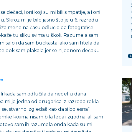
ečaci, i oni koji su mi bili simpatije, a i oni
u. Skroz mi je bilo jasno što je u 6. razredu
o iza mene na času odlučio da fotografiše
pokaže tu sliku svima u školi. Razumela sam
mam salo i da sam buckasta iako sam htela da
ote dok sam plakala jer se nijednom dečaku
…
li kada sam odlučila da nedelju dana
a mi je jedna od drugarica iz razreda rekla
 se, stvarno izgledaš kao da si bolesna”.
mke kojima nisam bila lepa i zgodna, ali sam
Pogotovo sam ih razumela onda kada su mi