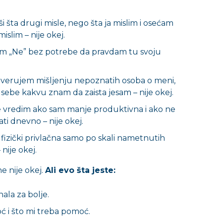
i šta drugi misle, nego šta ja mislim i osećam
islim – nije okej.
m „Ne” bez potrebe da pravdam tu svoju
 verujem mišljenju nepoznatih osoba o meni,
sebe kakvu znam da zaista jesam – nije okej.
 vredim ako sam manje produktivna i ako ne
ti dnevno – nije okej.
fizički privlačna samo po skali nametnutih
nije okej.
e nije okej.
Ali evo šta jeste:
nala za bolje.
ć i što mi treba pomoć.