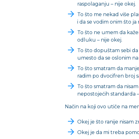
raspolaganju – nije okej.
To što me nekad više plaš
i da se vodim onim što ja m
To što ne umem da kaže
odluku – nije okej.
To što dopuštam sebi da
umesto da se oslonim na 
To što smatram da manje
radim po dvocifren broj sa
To što smatram da nisam 
nepostojećih standarda – 
Način na koji ovo utiče na men
Okej je što ranije nisam z
Okej je da mi treba pomo