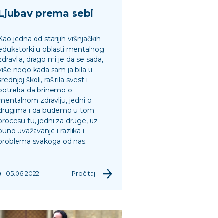
Ljubav prema sebi
Kao jedna od starijih vršnjačkih
edukatorki u oblasti mentalnog
zdravlja, drago mi je da se sada,
više nego kada sam ja bila u
srednjoj školi, raširila svest i
potreba da brinemo o
mentalnom zdravlju, jedni o
drugima i da budemo u tom
procesu tu, jedni za druge, uz
puno uvažavanje i razlika i
problema svakoga od nas.
05.06.2022.
Pročitaj