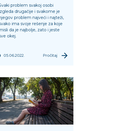
Svaki problem svakoj osobi
izgleda drugačije i svakome je
njegov problem najveći i najteži,
svako ima svoje rešenje za koje
misli da je najbolje, zato i jeste
sve okej.
05.06.2022.
Pročitaj