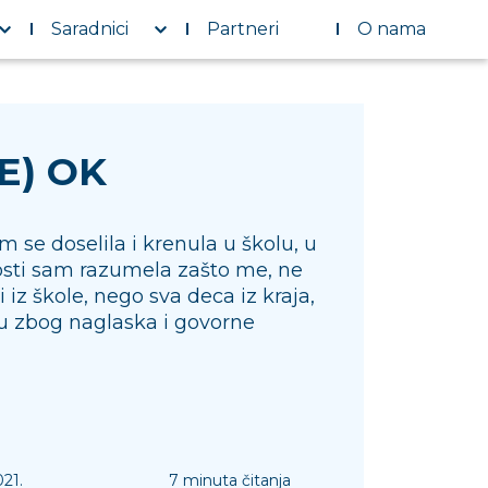
Saradnici
Partneri
O nama
JE) OK
 se doselila i krenula u školu, u
sti sam razumela zašto me, ne
 iz škole, nego sva deca iz kraja,
u zbog naglaska i govorne
021.
7 minuta čitanja