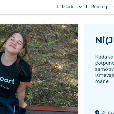
Mladi
Roditelji
Ni(
Kada sam
potpuno
samo svi
ismevaj
mane.
21.12.2