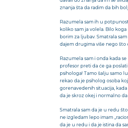
davali do znanja da im se sviđ
znanja šta da radim da bih bolj
Razumela sam ih u potpunosti 
koliko sam ja volela. Bilo kog
borim za ljubav. Smatrala sam
dajem drugima više nego što da
Razumela sam i onda kada se
profesor preti da će ga poslati
psihologa! Tamo šalju samo l
rekao da je psiholog osoba ko
gorenavedenih situacija, kad
da je skroz okej i normalno d
Smatrala sam da je u redu što
ne izgledam lepo imam „racio
da je u redu i da je istina da 