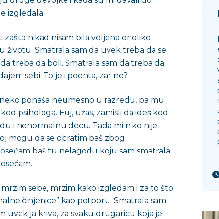
aju druge devojke i kada su mi davali do
e izgledala.
zašto nikad nisam bila voljena onoliko
a u životu. Smatrala sam da uvek treba da se
 da treba da boli. Smatrala sam da treba da
jem sebi. To je i poenta, zar ne?
 neko ponaša neumesno u razredu, pa mu
 kod psihologa. Fuj, užas, zamisli da ideš kod
udu i nenormalnu decu. Tada mi niko nije
joj mogu da se obratim baš zbog
a osećam baš tu nelagodu koju sam smatrala
a osećam.
 mrzim sebe, mrzim kako izgledam i za to što
nalne činjenice” kao potporu. Smatrala sam
sam uvek ja kriva, za svaku drugaricu koja je