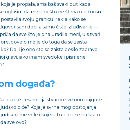
 koja je propala, ama baš svaki put kada
 oglasim da meni nešto ne štima u odnosu.
postavila svoju granicu, rekla kako se
odgovor sam dobila samo čisto izluđivanje —
iča da sve što je ona uradila meni, u s tvari
ajgore, dovelo me je do toga da se zaista
ko? Da li je ono što se zaista desilo zapravo
ojoj glavi, iako imam svedoke i pismene
m?
mnom događa?
loša osoba? Jesam li ja stvarno sve ono najgore
ljudsko biće? Koja je svrha mog postojanja
udi koji me vole i koji su tu, i oni će na kraju
nda sve ovo?