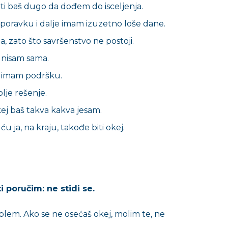
ati baš dugo da dođem do isceljenja.
oporavku i dalje imam izuzetno loše dane.
a, zato što savršenstvo ne postoji.
 nisam sama.
a imam podršku.
olje rešenje.
kej baš takva kakva jesam.
u ja, na kraju, takođe biti okej.
ti poručim: ne stidi se.
blem. Ako se ne osećaš okej, molim te, ne