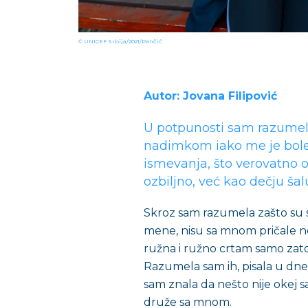
© UNICEF Srbija/2021/Pančić
Autor: Jovana Filipović
U potpunosti sam razumel
nadimkom iako me je bolel
ismevanja, što verovatno o
ozbiljno, već kao dečju šal
Skroz sam razumela zašto su s
mene, nisu sa mnom pričale n
ružna i ružno crtam samo zato
Razumela sam ih, pisala u dne
sam znala da nešto nije okej sa 
druže sa mnom.