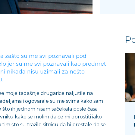
Po
a zašto su me svi poznavali pod
o jer su me svi poznavali kao predmet
ni nikada nisu uzimali za nešto
u.
e moje tadašnje drugarice naljutile na
edeljama i ogovarale su me svima kako sam
 što ih jednom nisam sačekala posle časa.
vniku kako se molim da će mi oprostiti iako
tim što su tražile sitnicu da bi prestale da se