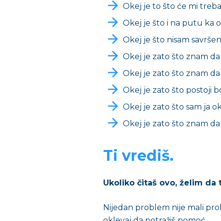
Okej je to što će mi treb
Okej je što i na putu ka 
Okej je što nisam savršen
Okej je zato što znam da
Okej je zato što znam d
Okej je zato što postoji b
Okej je zato što sam ja o
Okej je zato što znam da ć
Ti vrediš.
Ukoliko čitaš ovo, želim da 
Nijedan problem nije mali pro
oklevaj da potražiš pomoć.