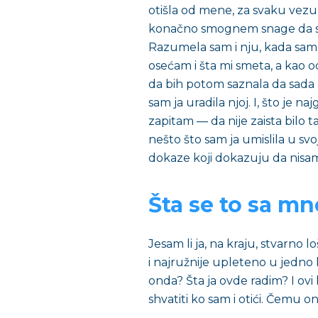
otišla od mene, za svaku vezu
konačno smognem snage da se
Razumela sam i nju, kada sam 
osećam i šta mi smeta, a kao 
da bih potom saznala da sada pr
sam ja uradila njoj. I, što je n
zapitam — da nije zaista bilo ta
nešto što sam ja umislila u sv
dokaze koji dokazuju da nisa
Šta se to sa 
Jesam li ja, na kraju, stvarno 
i najružnije upleteno u jedno 
onda? Šta ja ovde radim? I ovi lj
shvatiti ko sam i otići. Čemu o