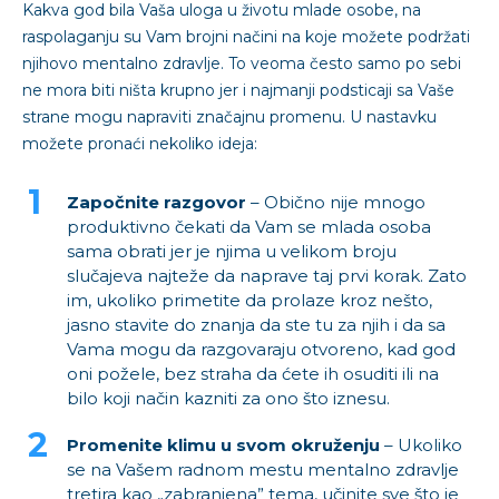
Kakva god bila Vaša uloga u životu mlade osobe, na
raspolaganju su Vam brojni načini na koje možete podržati
njihovo mentalno zdravlje. To veoma često samo po sebi
ne mora biti ništa krupno jer i najmanji podsticaji sa Vaše
strane mogu napraviti značajnu promenu. U nastavku
možete pronaći nekoliko ideja:
Započnite razgovor
– Obično nije mnogo
produktivno čekati da Vam se mlada osoba
sama obrati jer je njima u velikom broju
slučajeva najteže da naprave taj prvi korak. Zato
im, ukoliko primetite da prolaze kroz nešto,
jasno stavite do znanja da ste tu za njih i da sa
Vama mogu da razgovaraju otvoreno, kad god
oni požele, bez straha da ćete ih osuditi ili na
bilo koji način kazniti za ono što iznesu.
Promenite klimu u svom okruženju
– Ukoliko
se na Vašem radnom mestu mentalno zdravlje
tretira kao „zabranjena” tema, učinite sve što je