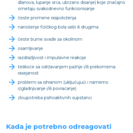
dlanova, lupanje srca, ubrzano disanje) koje značajno
ometaju svakodnevno funkcionisanje
česte promene raspoloženja
nanošenje fizičkog bola sebi ili drugima
česte burne svađe sa okolinom
osamljivanje
razdražljivost i impulsivne reakcije
teškoće sa održavanjem pažnje i/ili prekomerna
rasejanost
problemi sa ishranom (uključujući i namerno
izgladnjivanje i/ili povraćanje)
zloupotreba psihoaktivnih supstanci
Kada je potrebno odreagovati