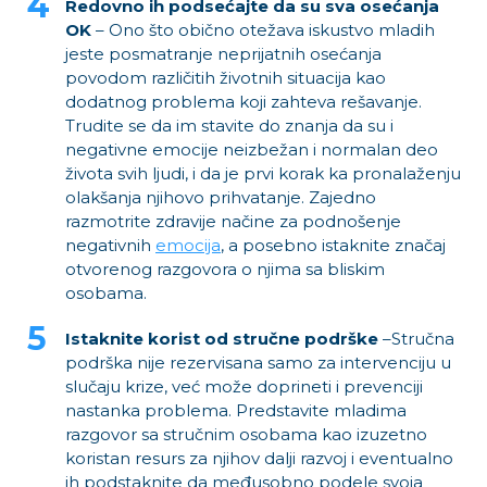
Redovno ih podsećajte da su sva osećanja
OK
– Ono što obično otežava iskustvo mladih
jeste posmatranje neprijatnih osećanja
povodom različitih životnih situacija kao
dodatnog problema koji zahteva rešavanje.
Trudite se da im stavite do znanja da su i
negativne emocije neizbežan i normalan deo
života svih ljudi, i da je prvi korak ka pronalaženju
olakšanja njihovo prihvatanje. Zajedno
razmotrite zdravije načine za podnošenje
negativnih
emocija
, a posebno istaknite značaj
otvorenog razgovora o njima sa bliskim
osobama.
Istaknite korist od stručne podrške
–Stručna
podrška nije rezervisana samo za intervenciju u
slučaju krize, već može doprineti i prevenciji
nastanka problema. Predstavite mladima
razgovor sa stručnim osobama kao izuzetno
koristan resurs za njihov dalji razvoj i eventualno
ih podstaknite da međusobno podele svoja