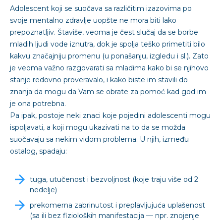
Adolescent koji se suočava sa različitim izazovima po
svoje mentalno zdravlje uopšte ne mora biti lako
prepoznatljiv. Štaviše, veoma je čest slučaj da se borbe
mladih ljudi vode iznutra, dok je spolja teško primetiti bilo
kakvu značajniju promenu (u ponašanju, izgledu i sl.). Zato
je veoma važno razgovarati sa mladima kako bi se njihovo
stanje redovno proveravalo, i kako biste im stavili do
znanja da mogu da Vam se obrate za pomoć kad god im
je ona potrebna.
Pa ipak, postoje neki znaci koje pojedini adolescenti mogu
ispoljavati, a koji mogu ukazivati na to da se možda
suočavaju sa nekim vidom problema. U njih, između
ostalog, spadaju:
tuga, utučenost i bezvoljnost (koje traju više od 2
nedelje)
prekomerna zabrinutost i preplavljujuća uplašenost
(sa ili bez fizioloških manifestacija — npr. znojenje