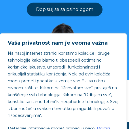
Dopisuj se sa psihologom
Vaša privatnost nam je veoma važna
Na našoj internet stranici koristimo kolačiće i druge
tehnologije kako bismo ti obezbedili optimalno
korisničko iskustvo, unapredili funkcionalnosti i
prikupljali statistiku korišćenja. Neki od ovih kolačića
mogu preneti podatke u zemlje van EU sa nižim
nivoom zaštite.
Klikom na "
Prihvatam sve"
, pristaješ na
Projekat podržao
korišćenje svih tehnologija. Klikom na "
Odbijam sve"
,
koristiće se samo tehnički neophodne tehnologije. Svoj
izbor možeš u svakom trenutku prilagoditi ili povući u
"
Podešavanjima"
.
Detaljnije informacije možeš pronaći u našoj
Politici