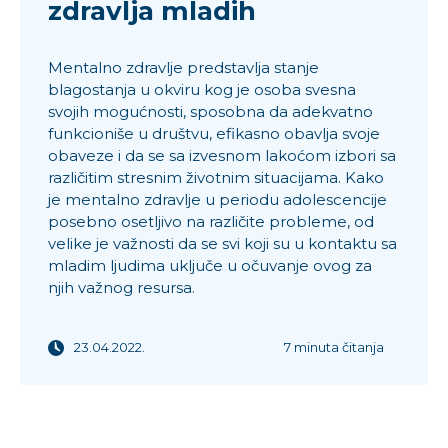
zdravlja mladih
Mentalno zdravlje predstavlja stanje
blagostanja u okviru kog je osoba svesna
svojih mogućnosti, sposobna da adekvatno
funkcioniše u društvu, efikasno obavlja svoje
obaveze i da se sa izvesnom lakoćom izbori sa
različitim stresnim životnim situacijama. Kako
je mentalno zdravlje u periodu adolescencije
posebno osetljivo na različite probleme, od
velike je važnosti da se svi koji su u kontaktu sa
mladim ljudima uključe u očuvanje ovog za
njih važnog resursa.
23.04.2022.
7 minuta čitanja