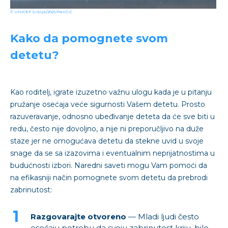
© UNICEF Srbija/2021/Pančić
Kako da pomognete svom
detetu?
Kao roditelj, igrate izuzetno važnu ulogu kada je u pitanju
pružanje osećaja veće sigurnosti Vašem detetu. Prosto
razuveravanje, odnosno ubeđivanje deteta da će sve biti u
redu, često nije dovoljno, a nije ni preporučljivo na duže
staze jer ne omogućava detetu da stekne uvid u svoje
snage da se sa izazovima i eventualnim neprijatnostima u
budućnosti izbori. Naredni saveti mogu Vam pomoći da
na efikasniji način pomognete svom detetu da prebrodi
zabrinutost:
Razgovarajte otvoreno
— Mladi ljudi često
osećaju potrebu da svoju zabrinutost kriju, bilo