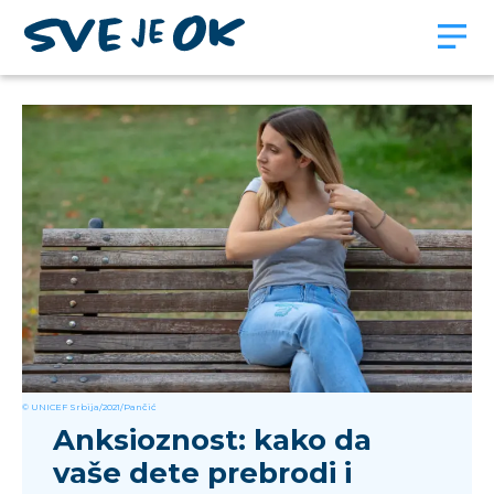
© UNICEF Srbija/2021/Pančić
Anksioznost: kako da
vaše dete prebrodi i