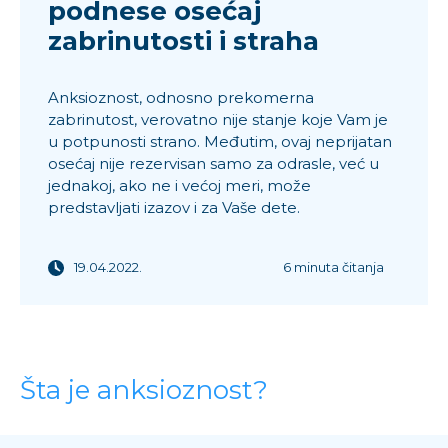
podnese osećaj
zabrinutosti i straha
Anksioznost, odnosno prekomerna
zabrinutost, verovatno nije stanje koje Vam je
u potpunosti strano. Međutim, ovaj neprijatan
osećaj nije rezervisan samo za odrasle, već u
jednakoj, ako ne i većoj meri, može
predstavljati izazov i za Vaše dete.
19.04.2022.
6 minuta čitanja
Šta je anksioznost?