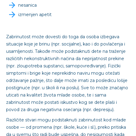
nesanica
izmenjen apetit
Zabrinutost može dovesti do toga da osoba izbegava
situacije koje je brinu (npr. socijalne), kao i do povlačenja i
usamljenosti. Takođe može podstaknuti dete na traženje
različitih nekonstruktivnih načina da neprijatnost prekine
(npr. zloupotreba supstanci, samopovređivanje). Fizički
simptomi i brige koje neprekidno naviru mogu otežati
održavanje pažnje, što dalje može imati za posledicu lošije
postignuće (npr. u školi ili na poslu). Sve to može značajno
uticati na kvalitet života mlade osobe, te i sama
zabrinutost može postati iskustvo kog se dete plaši i
povod za druga negativna osećanja (npr. depresiju).
Različite stvari mogu podstaknuti zabrinutost kod mlade
osobe — od promena (npr. škole, kuće i sl.), preko pritiska
da u svemu što radi bude uspešna, do nesigurnosti kada