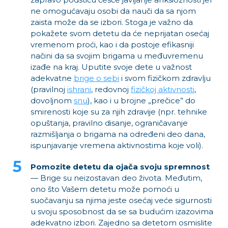
ne omogućavaju osobi da nauči da sa njom
zaista može da se izbori. Stoga je važno da
pokažete svom detetu da će neprijatan osećaj
vremenom proći, kao i da postoje efikasniji
načini da sa svojim brigama u međuvremenu
izađe na kraj. Uputite svoje dete u važnost
adekvatne
brige o sebi
i svom fizičkom zdravlju
(pravilnoj
ishrani
, redovnoj
fizičkoj aktivnosti
,
dovoljnom
snu
), kao i u brojne „prečice” do
smirenosti koje su za njih zdravije (npr. tehnike
opuštanja, pravilno disanje, ograničavanje
razmišljanja o brigama na određeni deo dana,
ispunjavanje vremena aktivnostima koje voli).
Pomozite detetu da ojača svoju spremnost
— Brige su neizostavan deo života. Međutim,
ono što Vašem detetu može pomoći u
suočavanju sa njima jeste osećaj veće sigurnosti
u svoju sposobnost da se sa budućim izazovima
adekvatno izbori. Zajedno sa detetom osmislite