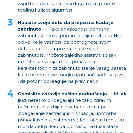
zagrlite ili da mu na neki drugi način pružite
toplinu i ulijete sigurnost.
Naučite svoje dete da prepozna kada je
zabrinuto
— Kako anksioznost, odnosno
zabrinutost, može poprimiti najrazličitije oblike,
od velike je važnosti da pomognete svom
detetu da bolje upozna znake svoje
zabrinutosti. Možete zajedno sastaviti spisak
različitih senzacija, misli i ponašanja
karakterističnih za zabrinuto stanje Vašeg deteta
kako bi ono lakše moglo da ih uoči kada se jave,
i da potom odreaguje na pravi način.
Osmislite zdravije načine podnošenja
— Mladi
ljudi neretko pribegavaju ne tako zdravim
načinima za suzbijanje zabrinutosti (npr.
izbegavanje zastrašujućih situacija, upotreba
psihoaktivnih supstanci i sl.) koji, iako u trenutku
možda deluju kao da pomažu, na duže staze
zapravo podstiču češće javljanje anksioznosti jer