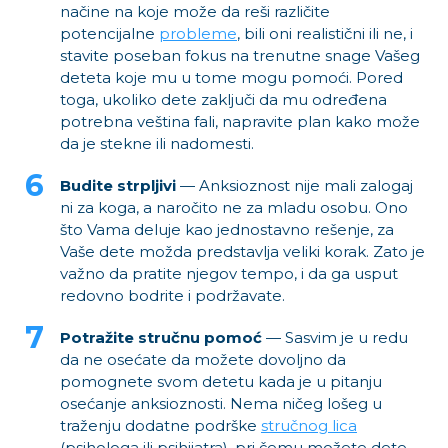
načine na koje može da reši različite
potencijalne
probleme
, bili oni realistični ili ne, i
stavite poseban fokus na trenutne snage Vašeg
deteta koje mu u tome mogu pomoći. Pored
toga, ukoliko dete zaključi da mu određena
potrebna veština fali, napravite plan kako može
da je stekne ili nadomesti.
Budite strpljivi
— Anksioznost nije mali zalogaj
ni za koga, a naročito ne za mladu osobu. Ono
što Vama deluje kao jednostavno rešenje, za
Vaše dete možda predstavlja veliki korak. Zato je
važno da pratite njegov tempo, i da ga usput
redovno bodrite i podržavate.
Potražite stručnu pomoć
— Sasvim je u redu
da ne osećate da možete dovoljno da
pomognete svom detetu kada je u pitanju
osećanje anksioznosti. Nema ničeg lošeg u
traženju dodatne podrške
stručnog lica
(psihologa ili psihijatra), pri čemu možete dete