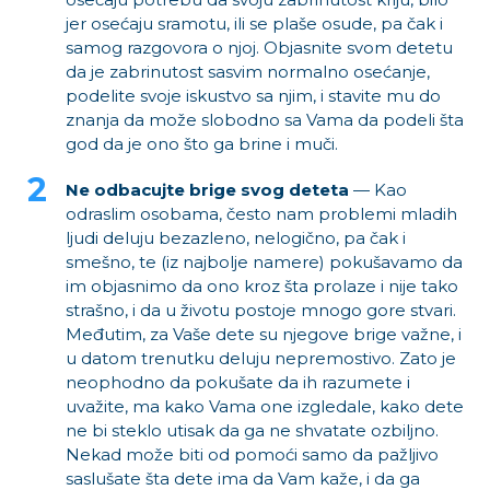
jer osećaju sramotu, ili se plaše osude, pa čak i
samog razgovora o njoj. Objasnite svom detetu
da je zabrinutost sasvim normalno osećanje,
podelite svoje iskustvo sa njim, i stavite mu do
znanja da može slobodno sa Vama da podeli šta
god da je ono što ga brine i muči.
Ne odbacujte brige svog deteta
— Kao
odraslim osobama, često nam problemi mladih
ljudi deluju bezazleno, nelogično, pa čak i
smešno, te (iz najbolje namere) pokušavamo da
im objasnimo da ono kroz šta prolaze i nije tako
strašno, i da u životu postoje mnogo gore stvari.
Međutim, za Vaše dete su njegove brige važne, i
u datom trenutku deluju nepremostivo. Zato je
neophodno da pokušate da ih razumete i
uvažite, ma kako Vama one izgledale, kako dete
ne bi steklo utisak da ga ne shvatate ozbiljno.
Nekad može biti od pomoći samo da pažljivo
saslušate šta dete ima da Vam kaže, i da ga