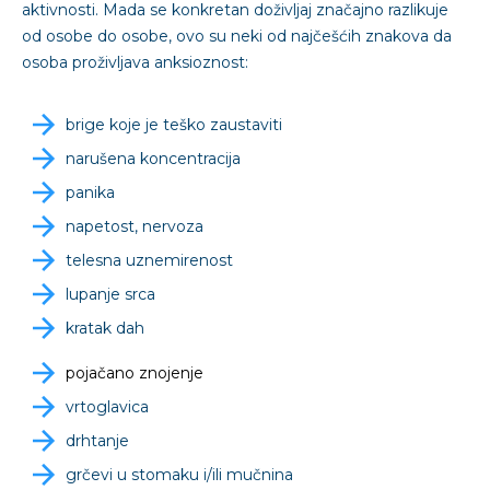
aktivnosti. Mada se konkretan doživljaj značajno razlikuje
od osobe do osobe, ovo su neki od najčešćih znakova da
osoba proživljava anksioznost:
brige koje je teško zaustaviti
narušena koncentracija
panika
napetost, nervoza
telesna uznemirenost
lupanje srca
kratak dah
pojačano znojenje
vrtoglavica
drhtanje
grčevi u stomaku i/ili mučnina