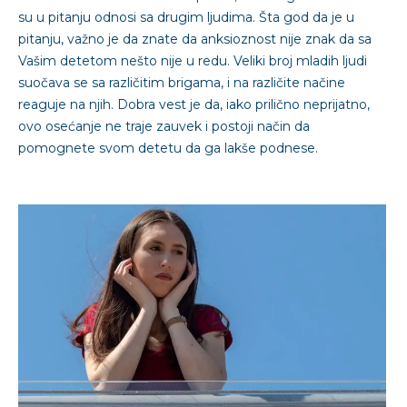
su u pitanju odnosi sa drugim ljudima. Šta god da je u
pitanju, važno je da znate da anksioznost nije znak da sa
Vašim detetom nešto nije u redu. Veliki broj mladih ljudi
suočava se sa različitim brigama, i na različite načine
reaguje na njih. Dobra vest je da, iako prilično neprijatno,
ovo osećanje ne traje zauvek i postoji način da
pomognete svom detetu da ga lakše podnese.