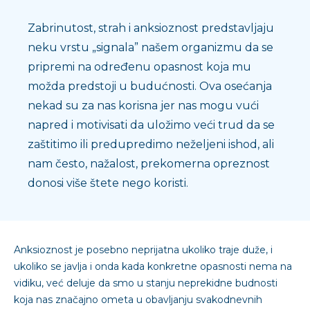
Zabrinutost, strah i anksioznost predstavljaju
neku vrstu „signala” našem organizmu da se
pripremi na određenu opasnost koja mu
možda predstoji u budućnosti. Ova osećanja
nekad su za nas korisna jer nas mogu vući
napred i motivisati da uložimo veći trud da se
zaštitimo ili predupredimo neželjeni ishod, ali
nam često, nažalost, prekomerna opreznost
donosi više štete nego koristi.
Anksioznost je posebno neprijatna ukoliko traje duže, i
ukoliko se javlja i onda kada konkretne opasnosti nema na
vidiku, već deluje da smo u stanju neprekidne budnosti
koja nas značajno ometa u obavljanju svakodnevnih