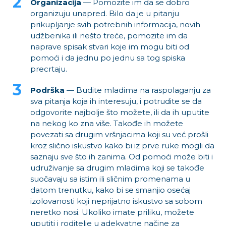
Organizacija
— Pomozite im da se dobro
organizuju unapred. Bilo da je u pitanju
prikupljanje svih potrebnih informacija, novih
udžbenika ili nešto treće, pomozite im da
naprave spisak stvari koje im mogu biti od
pomoći i da jednu po jednu sa tog spiska
precrtaju.
Podrška
— Budite mladima na raspolaganju za
sva pitanja koja ih interesuju, i potrudite se da
odgovorite najbolje što možete, ili da ih uputite
na nekog ko zna više. Takođe ih možete
povezati sa drugim vršnjacima koji su već prošli
kroz slično iskustvo kako bi iz prve ruke mogli da
saznaju sve što ih zanima. Od pomoći može biti i
udruživanje sa drugim mladima koji se takođe
suočavaju sa istim ili sličnim promenama u
datom trenutku, kako bi se smanjio osećaj
izolovanosti koji neprijatno iskustvo sa sobom
neretko nosi. Ukoliko imate priliku, možete
uputiti i roditelje u adekvatne načine za