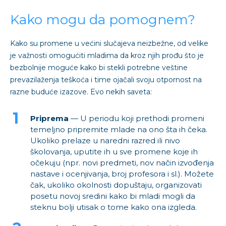
Kako mogu da pomognem?
Kako su promene u većini slučajeva neizbežne, od velike
je važnosti omogućiti mladima da kroz njih prođu što je
bezbolnije moguće kako bi stekli potrebne veštine
prevazilaženja teškoća i time ojačali svoju otpornost na
razne buduće izazove. Evo nekih saveta:
Priprema
— U periodu koji prethodi promeni
temeljno pripremite mlade na ono šta ih čeka.
Ukoliko prelaze u naredni razred ili nivo
školovanja, uputite ih u sve promene koje ih
očekuju (npr. novi predmeti, nov način izvođenja
nastave i ocenjivanja, broj profesora i sl.). Možete
čak, ukoliko okolnosti dopuštaju, organizovati
posetu novoj sredini kako bi mladi mogli da
steknu bolji utisak o tome kako ona izgleda.