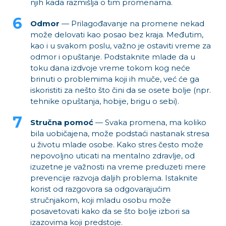
njih kada razmišlja o tim promenama.
Odmor
— Prilagođavanje na promene nekad
može delovati kao posao bez kraja. Međutim,
kao i u svakom poslu, važno je ostaviti vreme za
odmor i opuštanje. Podstaknite mlade da u
toku dana izdvoje vreme tokom kog neće
brinuti o problemima koji ih muče, već će ga
iskoristiti za nešto što čini da se osete bolje (npr.
tehnike opuštanja, hobije, brigu o sebi).
Stručna pomoć
— Svaka promena, ma koliko
bila uobičajena, može podstaći nastanak stresa
u životu mlade osobe. Kako stres često može
nepovoljno uticati na mentalno zdravlje, od
izuzetne je važnosti na vreme preduzeti mere
prevencije razvoja daljih problema. Istaknite
korist od razgovora sa odgovarajućim
stručnjakom, koji mladu osobu može
posavetovati kako da se što bolje izbori sa
izazovima koji predstoje.