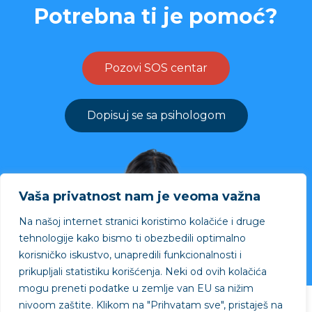
Potrebna ti je pomoć?
Pozovi SOS centar
Dopisuj se sa psihologom
Vaša privatnost nam je veoma važna
Na našoj internet stranici koristimo kolačiće i druge
tehnologije kako bismo ti obezbedili optimalno
korisničko iskustvo, unapredili funkcionalnosti i
prikupljali statistiku korišćenja. Neki od ovih kolačića
mogu preneti podatke u zemlje van EU sa nižim
nivoom zaštite.
Klikom na "
Prihvatam sve"
, pristaješ na