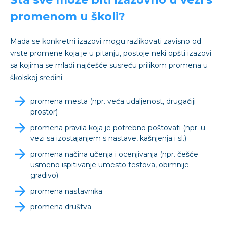
promenom u školi?
Mada se konkretni izazovi mogu razlikovati zavisno od
vrste promene koja je u pitanju, postoje neki opšti izazovi
sa kojima se mladi najčešće susreću prilikom promena u
školskoj sredini:
promena mesta (npr. veća udaljenost, drugačiji
prostor)
promena pravila koja je potrebno poštovati (npr. u
vezi sa izostajanjem s nastave, kašnjenja i sl.)
promena načina učenja i ocenjivanja (npr. češće
usmeno ispitivanje umesto testova, obimnije
gradivo)
promena nastavnika
promena društva