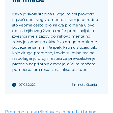
Kako je škola sredina u kojoj mladi provode
najveći deo svog vremena, sasvim je prirodno
što veoma često bilo kakva promena u ovoj
oblasti njihovog života može predstavljati u
izvesnoj meri izazov po njihovo mentalno
zdravlje, odnosno okidač za druge probleme
povezane sa njim. Pa ipak, kao i u slučaju bilo
koje druge promene, i ovde su mladima na
raspolaganju brojni resursi za prevazilaženje
pratećih neprijatnih emocija, a Vi im možete
pomoći da tim resursima lakše pristupe.
07.05.2022.
5 minuta čitanja
Promene u toku školovanja mogu biti brojne —