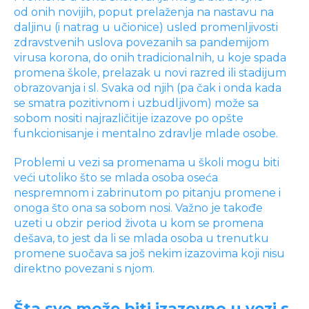
od onih novijih, poput prelaženja na nastavu na
daljinu (i natrag u učionice) usled promenljivosti
zdravstvenih uslova povezanih sa pandemijom
virusa korona, do onih tradicionalnih, u koje spada
promena škole, prelazak u novi razred ili stadijum
obrazovanja i sl. Svaka od njih (pa čak i onda kada
se smatra pozitivnom i uzbudljivom) može sa
sobom nositi najrazličitije izazove po opšte
funkcionisanje i mentalno zdravlje mlade osobe.
Problemi u vezi sa promenama u školi mogu biti
veći utoliko što se mlada osoba oseća
nespremnom i zabrinutom po pitanju promene i
onoga što ona sa sobom nosi. Važno je takođe
uzeti u obzir period života u kom se promena
dešava, to jest da li se mlada osoba u trenutku
promene suočava sa još nekim izazovima koji nisu
direktno povezani s njom.
Šta sve može biti izazovno u vezi s