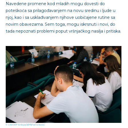
Navedene promene kod mladih mogu dovesti do
poteškoća sa prilagođavanjem na novu sredinu i ljude u
njoj, kao i sa usklađivanjem njihove uobičajene rutine sa
novim obavezama. Sem toga, mogu iskrsnuti i novi, do
tada nepoznati problemi poput vršnjačkog nasilja i pritiska.
© UNICEF Srbija/2019/Veličković