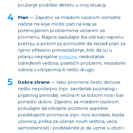
pružanje podrške detetu u ovoj situaciji.
Plan
— Zajedno sa mladom osobom osmislite
načine na koje može izaći na kraj sa
potencijalnim problemima vezanim za
promenu. Najpre saslušajte šta vidi kao najveću
pretnju, a potom joj pomozite da razradi plan za
njeno efikasno prevazilaženje, bilo da su u
pitanju neprijatne
emocije
, nedostatak
određenih veština, praktični problemi, nestabilni
odnosi s vršnjacima ili nešto drugo.
Dobre strane
— Iako promene često donose
nešto nepoželjno (npr. završetak poznatog i
prijatnog perioda), većina ih sa sobom nosi i bar
ponešto dobro. Zajedno sa mladom osobom
pokušajte da otkrijete pozitivne aspekte
predstojećih promena (npr. novi kontakti, lepša
učionica, prilika za učenje novih veština, veća
samostalnost) i podstaknite je da uzme u obzir i