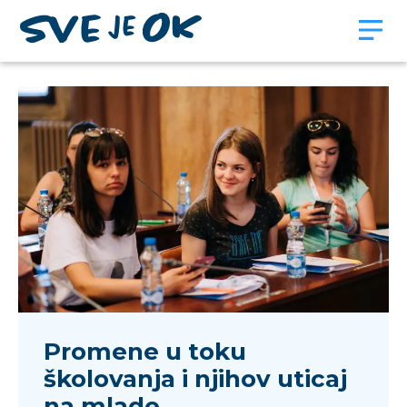
Promene u toku
školovanja i njihov uticaj
na mlade