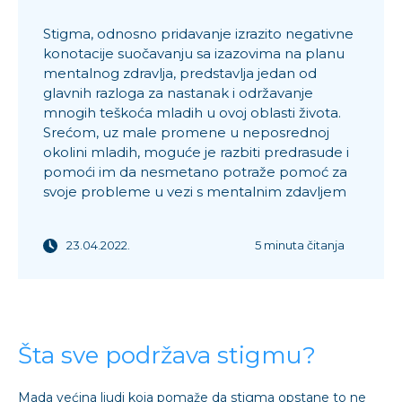
Stigma, odnosno pridavanje izrazito negativne
konotacije suočavanju sa izazovima na planu
mentalnog zdravlja, predstavlja jedan od
glavnih razloga za nastanak i održavanje
mnogih teškoća mladih u ovoj oblasti života.
Srećom, uz male promene u neposrednoj
okolini mladih, moguće je razbiti predrasude i
pomoći im da nesmetano potraže pomoć za
svoje probleme u vezi s mentalnim zdavljem
23.04.2022.
5 minuta čitanja
Šta sve podržava stigmu?
Mada većina ljudi koja pomaže da stigma opstane to ne