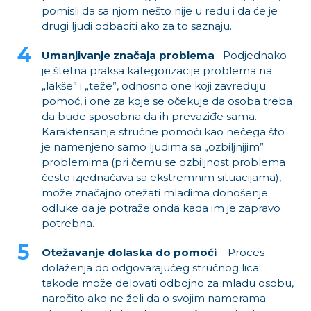
pomisli da sa njom nešto nije u redu i da će je
drugi ljudi odbaciti ako za to saznaju.
Umanjivanje značaja problema
–Podjednako
je štetna praksa kategorizacije problema na
„lakše” i „teže”, odnosno one koji zavređuju
pomoć, i one za koje se očekuje da osoba treba
da bude sposobna da ih prevaziđe sama.
Karakterisanje stručne pomoći kao nečega što
je namenjeno samo ljudima sa „ozbiljnijim”
problemima (pri čemu se ozbiljnost problema
često izjednačava sa ekstremnim situacijama),
može značajno otežati mladima donošenje
odluke da je potraže onda kada im je zapravo
potrebna.
Otežavanje dolaska do pomoći
– Proces
dolaženja do odgovarajućeg stručnog lica
takođe može delovati odbojno za mladu osobu,
naročito ako ne želi da o svojim namerama