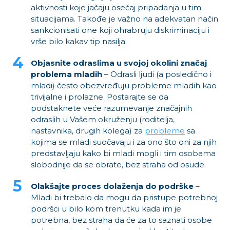
aktivnosti koje jačaju osećaj pripadanja u tim
situacijama. Takođe je važno na adekvatan način
sankcionisati one koji ohrabruju diskriminaciju i
vrše bilo kakav tip nasilja.
Objasnite odraslima u svojoj okolini značaj
problema mladih
– Odrasli ljudi (a posledično i
mladi) često obezvređuju probleme mladih kao
trivijalne i prolazne. Postarajte se da
podstaknete veće razumevanje značajnih
odraslih u Vašem okruženju (roditelja,
nastavnika, drugih kolega) za
probleme
sa
kojima se mladi suočavaju i za ono što oni za njih
predstavljaju kako bi mladi mogli i tim osobama
slobodnije da se obrate, bez straha od osude.
Olakšajte proces dolaženja do podrške
–
Mladi bi trebalo da mogu da pristupe potrebnoj
podršci u bilo kom trenutku kada im je
potrebna, bez straha da će za to saznati osobe