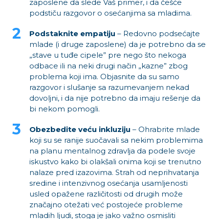
zaposlene da slede Vaš primer, i da češće
podstiču razgovor o osećanjima sa mladima.
Podstaknite empatiju
– Redovno podsećajte
mlade (i druge zaposlene) da je potrebno da se
„stave u tuđe cipele” pre nego što nekoga
odbace ili na neki drugi način „kazne” zbog
problema koji ima. Objasnite da su samo
razgovor i slušanje sa razumevanjem nekad
dovoljni, i da nije potrebno da imaju rešenje da
bi nekom pomogli.
Obezbedite veću inkluziju
– Ohrabrite mlade
koji su se ranije suočavali sa nekim problemima
na planu mentalnog zdravlja da podele svoje
iskustvo kako bi olakšali onima koji se trenutno
nalaze pred izazovima. Strah od neprihvatanja
sredine i intenzivnog osećanja usamljenosti
usled opažene različitosti od drugih može
značajno otežati već postojeće probleme
mladih ljudi, stoga je jako važno osmisliti