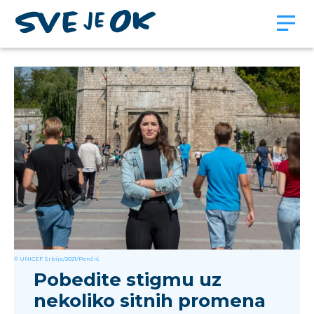
© UNICEF Srbija/2021/Pančić
Pobedite stigmu uz
nekoliko sitnih promena