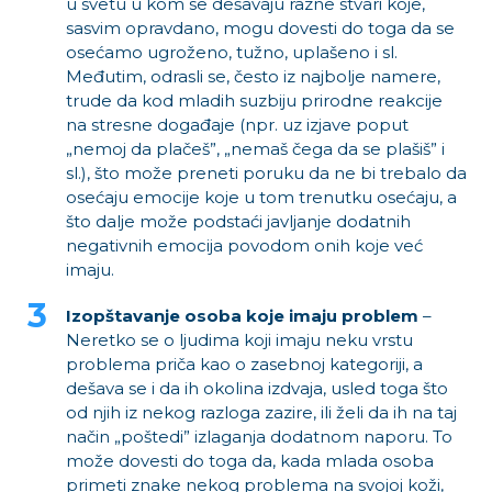
u svetu u kom se dešavaju razne stvari koje,
sasvim opravdano, mogu dovesti do toga da se
osećamo ugroženo, tužno, uplašeno i sl.
Međutim, odrasli se, često iz najbolje namere,
trude da kod mladih suzbiju prirodne reakcije
na stresne događaje (npr. uz izjave poput
„nemoj da plačeš”, „nemaš čega da se plašiš” i
sl.), što može preneti poruku da ne bi trebalo da
osećaju emocije koje u tom trenutku osećaju, a
što dalje može podstaći javljanje dodatnih
negativnih emocija povodom onih koje već
imaju.
Izopštavanje osoba koje imaju problem
–
Neretko se o ljudima koji imaju neku vrstu
problema priča kao o zasebnoj kategoriji, a
dešava se i da ih okolina izdvaja, usled toga što
od njih iz nekog razloga zazire, ili želi da ih na taj
način „poštedi” izlaganja dodatnom naporu. To
može dovesti do toga da, kada mlada osoba
primeti znake nekog problema na svojoj koži,