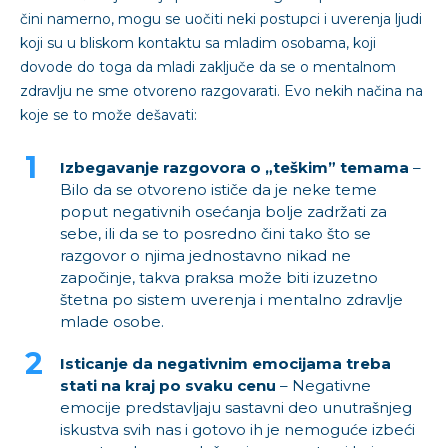
čini namerno, mogu se uočiti neki postupci i uverenja ljudi
koji su u bliskom kontaktu sa mladim osobama, koji
dovode do toga da mladi zaključe da se o mentalnom
zdravlju ne sme otvoreno razgovarati. Evo nekih načina na
koje se to može dešavati:
Izbegavanje razgovora o „teškim” temama
–
Bilo da se otvoreno ističe da je neke teme
poput negativnih osećanja bolje zadržati za
sebe, ili da se to posredno čini tako što se
razgovor o njima jednostavno nikad ne
započinje, takva praksa može biti izuzetno
štetna po sistem uverenja i mentalno zdravlje
mlade osobe.
Isticanje da negativnim emocijama treba
stati na kraj po svaku cenu
– Negativne
emocije predstavljaju sastavni deo unutrašnjeg
iskustva svih nas i gotovo ih je nemoguće izbeći