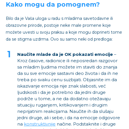
Kako mogu da pomognem?
Bilo da je Vaša uloga u radu s mladima savetodavne ili
obrazovne prirode, postoje neke male promene koje
možete uvesti u svoju praksu a koje mogu doprineti tome
da se stigma uzdrma. Ovo su samo neki od predloga:
Naučite mlade da je OK pokazati emocije
–
Kroz časove, radionice ili neposredan razgovor
sa mladim ljudima možete im staviti do znanja
da su sve emocije sastavni deo života i da ih ne
treba po svaku cenu suzbijati. Objasnite im da
iskazivanje emocija nije znak slabosti, već
ljudskosti i da je potrebno da jedni druge
podrže u tome, a ne da dodatno otežavaju
situaciju ruganjem, kritikovanjem i drugim
neprijatnim reakcijama. Naučite ih da slušaju
jedni druge, ali i sebe, i da na emocije odgovore
na
konstruktivnije
načine. Podstaknite i druge