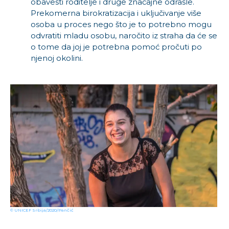
obavesti roditelje i druge značajne odrasle.
Prekomerna birokratizacija i uključivanje više
osoba u proces nego što je to potrebno mogu
odvratiti mladu osobu, naročito iz straha da će se
o tome da joj je potrebna pomoć pročuti po
njenoj okolini.
© UNICEF Srbija/2020/Pančić