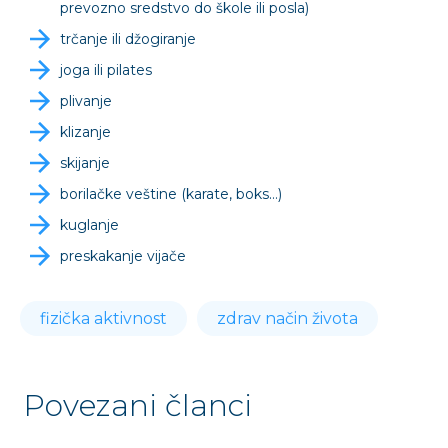
prevozno sredstvo do škole ili posla)
trčanje ili džogiranje
joga ili pilates
plivanje
klizanje
skijanje
borilačke veštine (karate, boks…)
kuglanje
preskakanje vijače
fizička aktivnost
zdrav način života
Povezani članci