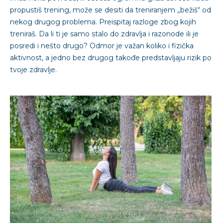
propustiš trening, može se desiti da treniranjem „bežiš“ od
nekog drugog problema. Preispitaj razloge zbog kojih
treniraš. Da li ti je samo stalo do zdravlja i razonode ili je
posredi i nešto drugo? Odmor je važan koliko i fizička
aktivnost, a jedno bez drugog takođe predstavljaju rizik po
tvoje zdravlje.