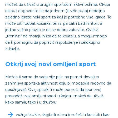
možeš da uživaš u drugim sportskim aktivnostima. Okupi
ekipu i dogovorite se da jednom (ili više puta) nedeljno
zajedno igrate neki sport za koji je potrebno više igrača. To
može biti fudbal, košarka, tenis, pa čak i badminton, a
jedino važno pravilo je da se dobro zabavite. Ovakvi
„treninzi“ ne moraju ništa da te koštaju, a mogu mnogo
da ti pomognu da popraviš raspoloženje i celokupno
zdravlje.
Otkrij svoj novi omiljeni sport
Možda ti samo do sada nije pala na pamet dovoljno
zanimljiva sportska aktivnost koju bi mogao/la redovno da
upražnjavaš. Ovaj spisak ti može pomoći da (ponovo)
pronađeš svoj omiljeni sport u kojem možeš da uživaš,
kako sam/a, tako i u društvu:
vožnja bicikle, skejta ili rolera (možeš ih koristiti i kao