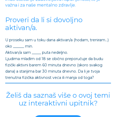
važna i za naše mentalno zdravlje.
Proveri da li si dovoljno
aktivan/a.
U proseku sam u toku dana aktivan/a (hodam, treniram…)
oko ______ min.
Aktivan/a sam _____ puta nedeljno.
Ljudima mlađim od 18 se obično preporučuje da budu
fizički aktivni barem 60 minuta dnevno (skoro svakog
dana) a starijima bar 30 minuta dnevno. Da li je tvoja
trenutna fizička aktivnost veća ili manja od toga?
Želiš da saznaš više o ovoj temi
uz interaktivni upitnik?