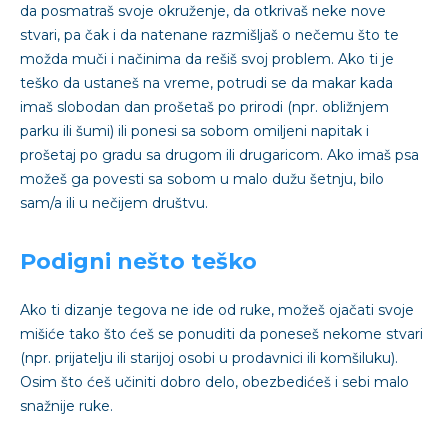
da posmatraš svoje okruženje, da otkrivaš neke nove
stvari, pa čak i da natenane razmišljaš o nečemu što te
možda muči i načinima da rešiš svoj problem. Ako ti je
teško da ustaneš na vreme, potrudi se da makar kada
imaš slobodan dan prošetaš po prirodi (npr. obližnjem
parku ili šumi) ili ponesi sa sobom omiljeni napitak i
prošetaj po gradu sa drugom ili drugaricom. Ako imaš psa
možeš ga povesti sa sobom u malo dužu šetnju, bilo
sam/a ili u nečijem društvu.
Podigni nešto teško
Ako ti dizanje tegova ne ide od ruke, možeš ojačati svoje
mišiće tako što ćeš se ponuditi da poneseš nekome stvari
(npr. prijatelju ili starijoj osobi u prodavnici ili komšiluku).
Osim što ćeš učiniti dobro delo, obezbedićeš i sebi malo
snažnije ruke.