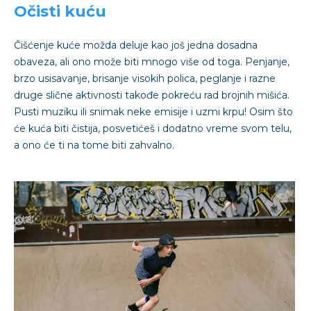
Očisti kuću
Čišćenje kuće možda deluje kao još jedna dosadna
obaveza, ali ono može biti mnogo više od toga. Penjanje,
brzo usisavanje, brisanje visokih polica, peglanje i razne
druge slične aktivnosti takođe pokreću rad brojnih mišića.
Pusti muziku ili snimak neke emisije i uzmi krpu! Osim što
će kuća biti čistija, posvetićeš i dodatno vreme svom telu,
a ono će ti na tome biti zahvalno.