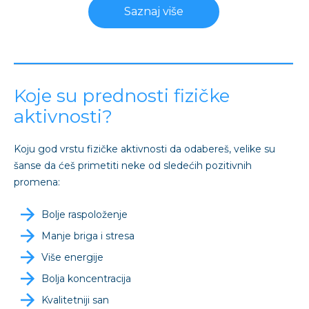
Saznaj više
Koje su prednosti fizičke
aktivnosti?
Koju god vrstu fizičke aktivnosti da odabereš, velike su
šanse da ćeš primetiti neke od sledećih pozitivnih
promena:
Bolje raspoloženje
Manje briga i stresa
Više energije
Bolja koncentracija
Kvalitetniji san