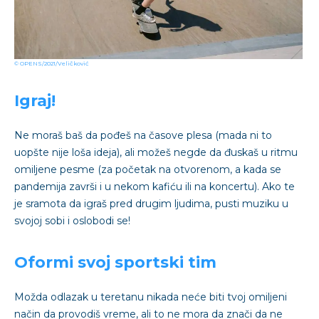
© OPENS/2021/Veličković
Igraj!
Ne moraš baš da pođeš na časove plesa (mada ni to
uopšte nije loša ideja), ali možeš negde da đuskaš u ritmu
omiljene pesme (za početak na otvorenom, a kada se
pandemija završi i u nekom kafiću ili na koncertu). Ako te
je sramota da igraš pred drugim ljudima, pusti muziku u
svojoj sobi i oslobodi se!
Oformi svoj sportski tim
Možda odlazak u teretanu nikada neće biti tvoj omiljeni
način da provodiš vreme, ali to ne mora da znači da ne