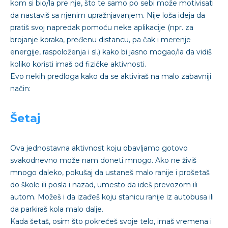
kom si bio/la pre nje, što te samo po sebi može motivisati
da nastaviš sa njenim upražnjavanjem. Nije loša ideja da
pratiš svoj napredak pomoću neke aplikacije (npr. za
brojanje koraka, pređenu distancu, pa čak i merenje
energije, raspoloženja i sl.) kako bi jasno mogao/la da vidiš
koliko koristi imaš od fizičke aktivnosti.
Evo nekih predloga kako da se aktiviraš na malo zabavniji
način:
Šetaj
Ova jednostavna aktivnost koju obavljamo gotovo
svakodnevno može nam doneti mnogo. Ako ne živiš
mnogo daleko, pokušaj da ustaneš malo ranije i prošetaš
do škole ili posla i nazad, umesto da ideš prevozom ili
autom. Možeš i da izađeš koju stanicu ranije iz autobusa ili
da parkiraš kola malo dalje.
Kada šetaš, osim što pokrećeš svoje telo, imaš vremena i