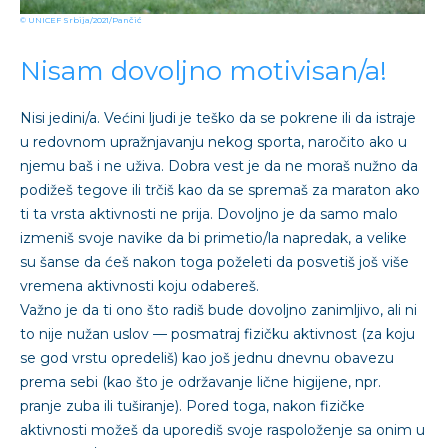
© UNICEF Srbija/2021/Pančić
Nisam dovoljno motivisan/a!
Nisi jedini/a. Većini ljudi je teško da se pokrene ili da istraje
u redovnom upražnjavanju nekog sporta, naročito ako u
njemu baš i ne uživa. Dobra vest je da ne moraš nužno da
podižeš tegove ili trčiš kao da se spremaš za maraton ako
ti ta vrsta aktivnosti ne prija. Dovoljno je da samo malo
izmeniš svoje navike da bi primetio/la napredak, a velike
su šanse da ćeš nakon toga poželeti da posvetiš još više
vremena aktivnosti koju odabereš.
Važno je da ti ono što radiš bude dovoljno zanimljivo, ali ni
to nije nužan uslov — posmatraj fizičku aktivnost (za koju
se god vrstu opredeliš) kao još jednu dnevnu obavezu
prema sebi (kao što je održavanje lične higijene, npr.
pranje zuba ili tuširanje). Pored toga, nakon fizičke
aktivnosti možeš da uporediš svoje raspoloženje sa onim u