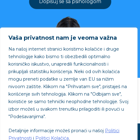
Dopisuj se sa psihologom
Vaša privatnost nam je veoma važna
Na našoj internet stranici koristimo kolačiće i druge
tehnologije kako bismo ti obezbedili optimalno
korisničko iskustvo, unapredili funkcionalnosti i
prikupljali statistiku korišćenja. Neki od ovih kolačića
mogu preneti podatke u zemlje van EU sa nižim
nivoom zaštite.
Klikom na "
Prihvatam sve"
, pristaješ na
Projekat podržao
korišćenje svih tehnologija. Klikom na "
Odbijam sve"
,
koristiće se samo tehnički neophodne tehnologije. Svoj
izbor možeš u svakom trenutku prilagoditi ili povući u
"
Podešavanjima"
.
Detaljnije informacije možeš pronaći u našoj
Politici
© SVE je OK - © 2026
Privatnosti
i
Politici Kolačića
.