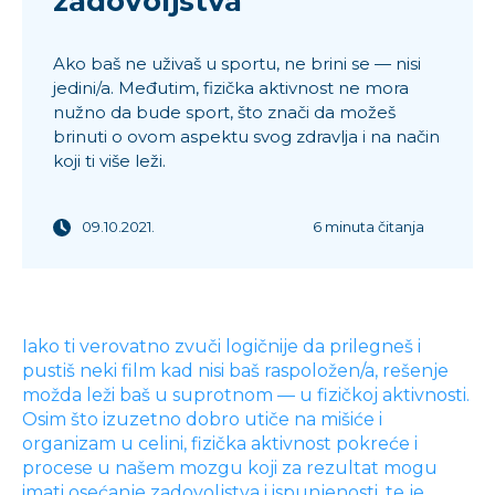
zadovoljstva
Ako baš ne uživaš u sportu, ne brini se — nisi
jedini/a. Međutim, fizička aktivnost ne mora
nužno da bude sport, što znači da možeš
brinuti o ovom aspektu svog zdravlja i na način
koji ti više leži.
09.10.2021.
6 minuta čitanja
Iako ti verovatno zvuči logičnije da prilegneš i
pustiš neki film kad nisi baš raspoložen/a, rešenje
možda leži baš u suprotnom — u fizičkoj aktivnosti.
Osim što izuzetno dobro utiče na mišiće i
organizam u celini, fizička aktivnost pokreće i
procese u našem mozgu koji za rezultat mogu
imati osećanje zadovoljstva i ispunjenosti, te je