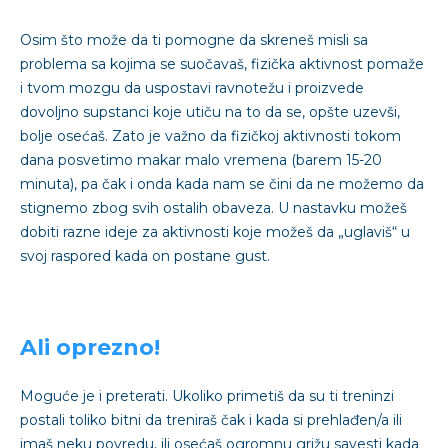
Osim što može da ti pomogne da skreneš misli sa
problema sa kojima se suočavaš, fizička aktivnost pomaže
i tvom mozgu da uspostavi ravnotežu i proizvede
dovoljno supstanci koje utiču na to da se, opšte uzevši,
bolje osećaš. Zato je važno da fizičkoj aktivnosti tokom
dana posvetimo makar malo vremena (barem 15-20
minuta), pa čak i onda kada nam se čini da ne možemo da
stignemo zbog svih ostalih obaveza. U nastavku možeš
dobiti razne ideje za aktivnosti koje možeš da „uglaviš“ u
svoj raspored kada on postane gust.
Ali oprezno!
Moguće je i preterati. Ukoliko primetiš da su ti treninzi
postali toliko bitni da treniraš čak i kada si prehlađen/a ili
imaš neku povredu, ili osećaš ogromnu grižu savesti kada