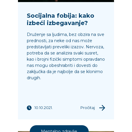
Socijalna fobija: kako
izbeći izbegavanje?
Druženje sa ljudima, bez obzira na sve
prednosti, za neke od nas može
predstavljati preveliki izazov. Nervoza,
potreba da se analizira svaki susret,
kao i brojni fizički simptomi opravdano
nas mogu obeshrabriti i dovesti do
zaključka da je najbolje da se klonimo
drugih.
10.10.2021.
Pročitaj
Mentalno zdravlje