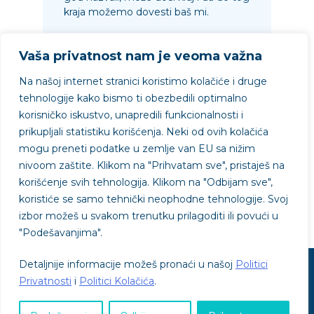
kraja možemo dovesti baš mi.
Vaša privatnost nam je veoma važna
Na našoj internet stranici koristimo kolačiće i druge
06.10.2021.
Pročitaj
tehnologije kako bismo ti obezbedili optimalno
korisničko iskustvo, unapredili funkcionalnosti i
prikupljali statistiku korišćenja. Neki od ovih kolačića
mogu preneti podatke u zemlje van EU sa nižim
nivoom zaštite.
Klikom na "
Prihvatam sve"
, pristaješ na
Projekat podržao
korišćenje svih tehnologija. Klikom na "
Odbijam sve"
,
koristiće se samo tehnički neophodne tehnologije. Svoj
izbor možeš u svakom trenutku prilagoditi ili povući u
"
Podešavanjima"
.
Detaljnije informacije možeš pronaći u našoj
Politici
© SVE je OK - © 2026
Privatnosti
i
Politici Kolačića
.
Politika privatnosti
Politika kolačića
Uslovi korišćenja