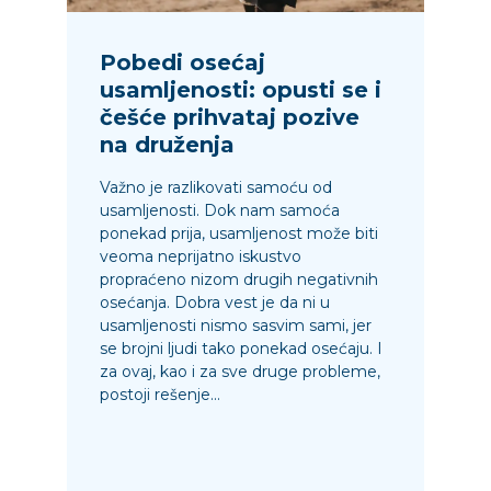
Pobedi osećaj
usamljenosti: opusti se i
češće prihvataj pozive
na druženja
Važno je razlikovati samoću od
usamljenosti. Dok nam samoća
ponekad prija, usamljenost može biti
veoma neprijatno iskustvo
propraćeno nizom drugih negativnih
osećanja. Dobra vest je da ni u
usamljenosti nismo sasvim sami, jer
se brojni ljudi tako ponekad osećaju. I
za ovaj, kao i za sve druge probleme,
postoji rešenje...