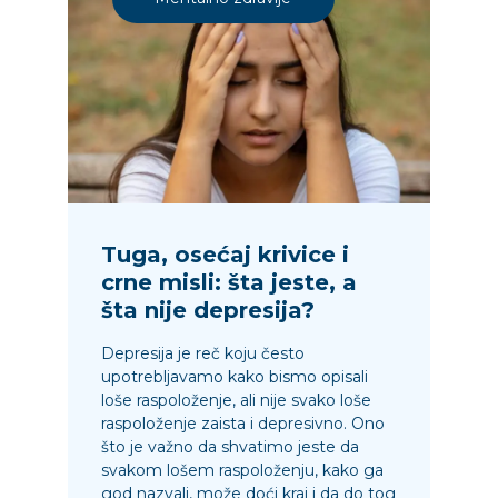
Tuga, osećaj krivice i
crne misli: šta jeste, a
šta nije depresija?
Depresija je reč koju često
upotrebljavamo kako bismo opisali
loše raspoloženje, ali nije svako loše
raspoloženje zaista i depresivno. Ono
što je važno da shvatimo jeste da
svakom lošem raspoloženju, kako ga
god nazvali, može doći kraj i da do tog