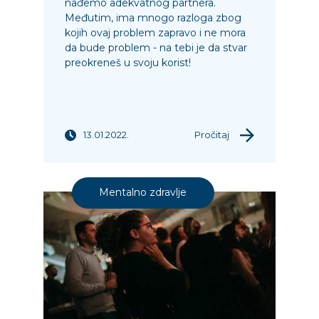
nađemo adekvatnog partnera.
Međutim, ima mnogo razloga zbog
kojih ovaj problem zapravo i ne mora
da bude problem - na tebi je da stvar
preokreneš u svoju korist!
13.01.2022.
Pročitaj
Mentalno zdravlje