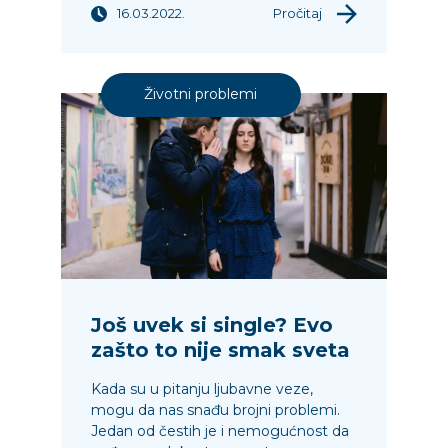
16.03.2022.
Pročitaj
Životni problemi
Još uvek si single? Evo
zašto to nije smak sveta
Kada su u pitanju ljubavne veze,
mogu da nas snađu brojni problemi.
Jedan od čestih je i nemogućnost da