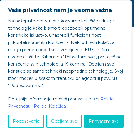
Politika privatnosti
Politika kolačića
Uslovi korišćenja
Vaša privatnost nam je veoma važna
Na našoj internet stranici koristimo kolačiće i druge
tehnologije kako bismo ti obezbedili optimalno
korisničko iskustvo, unapredili funkcionalnosti i
prikupljali statistiku korišćenja. Neki od ovih kolačića
mogu preneti podatke u zemlje van EU sa nižim
nivoom zaštite.
Klikom na "
Prihvatam sve"
, pristaješ na
korišćenje svih tehnologija. Klikom na "
Odbijam sve"
,
koristiće se samo tehnički neophodne tehnologije. Svoj
izbor možeš u svakom trenutku prilagoditi ili povući u
"
Podešavanjima"
.
Detaljnije informacije možeš pronaći u našoj
Politici
Privatnosti
i
Politici Kolačića
.
Podešavanja
Odbijam sve
Prihvatam sve