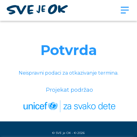
Potvrda
Neispravni podaci za otkazivanje termina.
Projekat podržao
© SVE je OK - © 2026