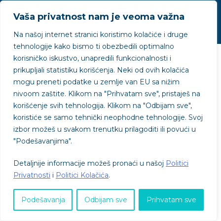
Politika privatnosti
Politika kolačića
Uslovi korišćenja
Vaša privatnost nam je veoma važna
Na našoj internet stranici koristimo kolačiće i druge
tehnologije kako bismo ti obezbedili optimalno
korisničko iskustvo, unapredili funkcionalnosti i
prikupljali statistiku korišćenja. Neki od ovih kolačića
mogu preneti podatke u zemlje van EU sa nižim
nivoom zaštite.
Klikom na "
Prihvatam sve"
, pristaješ na
korišćenje svih tehnologija. Klikom na "
Odbijam sve"
,
koristiće se samo tehnički neophodne tehnologije. Svoj
izbor možeš u svakom trenutku prilagoditi ili povući u
"
Podešavanjima"
.
Detaljnije informacije možeš pronaći u našoj
Politici
Privatnosti
i
Politici Kolačića
.
Podešavanja
Odbijam sve
Prihvatam sve