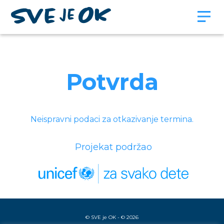
Potvrda
Neispravni podaci za otkazivanje termina.
Projekat podržao
© SVE je OK - © 2026